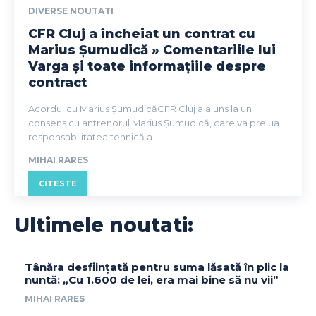
DIVERSE NOUTATI
CFR Cluj a încheiat un contrat cu
Marius Șumudică » Comentariile lui
Varga și toate informațiile despre
contract
Acordul cu Marius ȘumudicăCFR Cluj a ajuns la un
consens cu antrenorul Marius Șumudică, care va prelua
responsabilitatea tehnică a...
MIHAI RARES
CITESTE
Ultimele noutati:
Tânăra desființată pentru suma lăsată în plic la
nuntă: „Cu 1.600 de lei, era mai bine să nu vii”
MIHAI RARES