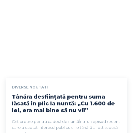
DIVERSE NOUTATI
Tânăra desființată pentru suma
lăsată în plic la nuntă: „Cu 1.600 de
lei, era mai bine să nu vii”
Critici dure pentru cadoul de nuntăÎntr-un episod recent
care a captat interesul publicului, o tânără a fost supusă