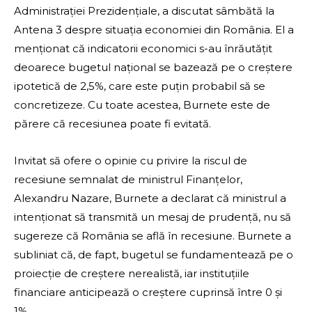
Administrației Prezidențiale, a discutat sâmbătă la
Antena 3 despre situația economiei din România. El a
menționat că indicatorii economici s-au înrăutățit
deoarece bugetul național se bazează pe o creștere
ipotetică de 2,5%, care este puțin probabil să se
concretizeze. Cu toate acestea, Burnete este de
părere că recesiunea poate fi evitată.
Invitat să ofere o opinie cu privire la riscul de
recesiune semnalat de ministrul Finanțelor,
Alexandru Nazare, Burnete a declarat că ministrul a
intenționat să transmită un mesaj de prudență, nu să
sugereze că România se află în recesiune. Burnete a
subliniat că, de fapt, bugetul se fundamentează pe o
proiecție de creștere nerealistă, iar instituțiile
financiare anticipează o creștere cuprinsă între 0 și
1%.