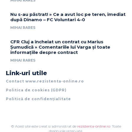
MIHAI RARES
Nu s-au păstrat! » Ce a avut loc pe teren, imediat
după Dinamo – FC Voluntari 4-0
MIHAI RARES
CFR Cluj a încheiat un contrat cu Marius
Șumudică » Comentariile lui Varga și toate
informațiile despre contract
MIHAI RARES
Link-uri utile
Contact www.rezistenta-online.ro
Politica de cookies (GDPR)
Politică de confidențialitate
© Acest site este creat si administrat de
rezistenta-online.ro
. Toate
drepturile rezervate.