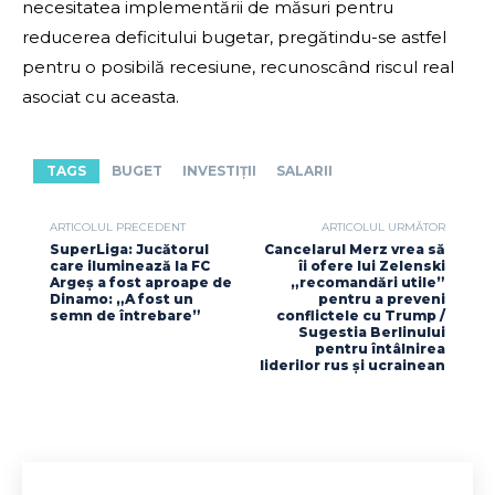
necesitatea implementării de măsuri pentru
reducerea deficitului bugetar, pregătindu-se astfel
pentru o posibilă recesiune, recunoscând riscul real
asociat cu aceasta.
TAGS
BUGET
INVESTIȚII
SALARII
ARTICOLUL PRECEDENT
ARTICOLUL URMĂTOR
SuperLiga: Jucătorul
Cancelarul Merz vrea să
care iluminează la FC
îi ofere lui Zelenski
Argeș a fost aproape de
„recomandări utile”
Dinamo: „A fost un
pentru a preveni
semn de întrebare”
conflictele cu Trump /
Sugestia Berlinului
pentru întâlnirea
liderilor rus și ucrainean