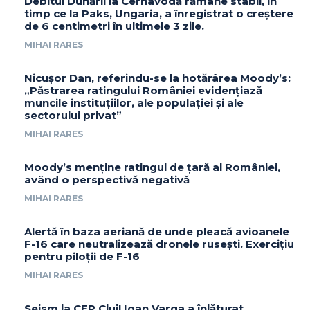
Debitul Dunării la Cernavodă rămâne stabil, în
timp ce la Paks, Ungaria, a înregistrat o creștere
de 6 centimetri în ultimele 3 zile.
MIHAI RARES
Nicușor Dan, referindu-se la hotărârea Moody’s:
„Păstrarea ratingului României evidențiază
muncile instituțiilor, ale populației și ale
sectorului privat”
MIHAI RARES
Moody’s menține ratingul de țară al României,
având o perspectivă negativă
MIHAI RARES
Alertă în baza aeriană de unde pleacă avioanele
F-16 care neutralizează dronele rusești. Exercițiu
pentru piloții de F-16
MIHAI RARES
Seism la CFR Cluj! Ioan Varga a înlăturat