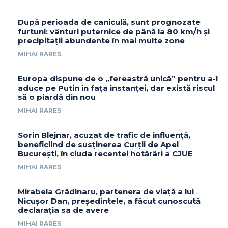
După perioada de caniculă, sunt prognozate
furtuni: vânturi puternice de până la 80 km/h și
precipitații abundente în mai multe zone
MIHAI RARES
Europa dispune de o „fereastră unică” pentru a-l
aduce pe Putin în fața instanței, dar există riscul
să o piardă din nou
MIHAI RARES
Sorin Blejnar, acuzat de trafic de influență,
beneficiind de susținerea Curții de Apel
București, în ciuda recentei hotărâri a CJUE
MIHAI RARES
Mirabela Grădinaru, partenera de viață a lui
Nicușor Dan, președintele, a făcut cunoscută
declarația sa de avere
MIHAI RARES