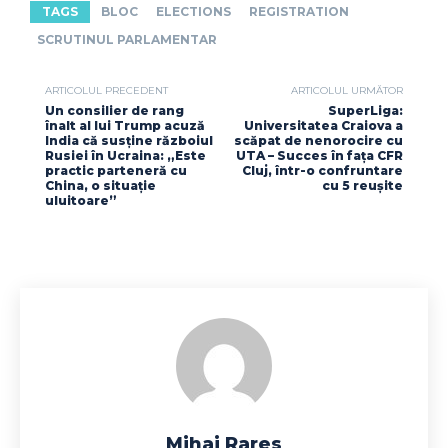
TAGS
BLOC
ELECTIONS
REGISTRATION
SCRUTINUL PARLAMENTAR
ARTICOLUL PRECEDENT
ARTICOLUL URMĂTOR
Un consilier de rang
SuperLiga:
înalt al lui Trump acuză
Universitatea Craiova a
India că susține războiul
scăpat de nenorocire cu
Rusiei în Ucraina: „Este
UTA – Succes în fața CFR
practic parteneră cu
Cluj, într-o confruntare
China, o situație
cu 5 reușite
uluitoare”
Mihai Rares