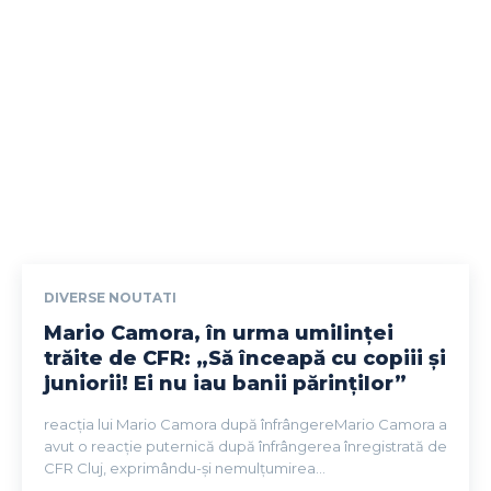
DIVERSE NOUTATI
Mario Camora, în urma umilinței
trăite de CFR: „Să înceapă cu copiii și
juniorii! Ei nu iau banii părinților”
reacția lui Mario Camora după înfrângereMario Camora a
avut o reacție puternică după înfrângerea înregistrată de
CFR Cluj, exprimându-și nemulțumirea...