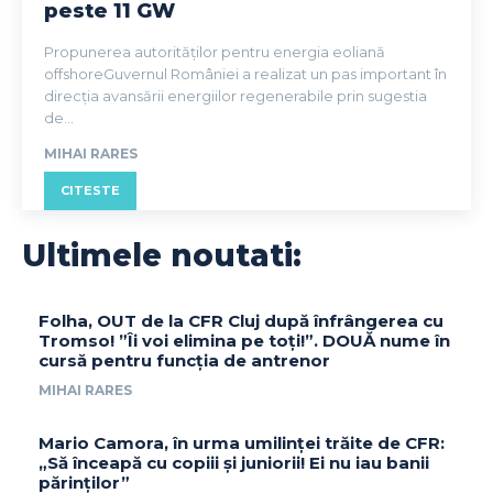
peste 11 GW
Propunerea autorităților pentru energia eoliană
offshoreGuvernul României a realizat un pas important în
direcția avansării energiilor regenerabile prin sugestia
de...
MIHAI RARES
CITESTE
Ultimele noutati:
Folha, OUT de la CFR Cluj după înfrângerea cu
Tromso! ”Îi voi elimina pe toți!”. DOUĂ nume în
cursă pentru funcția de antrenor
MIHAI RARES
Mario Camora, în urma umilinței trăite de CFR:
„Să înceapă cu copiii și juniorii! Ei nu iau banii
părinților”