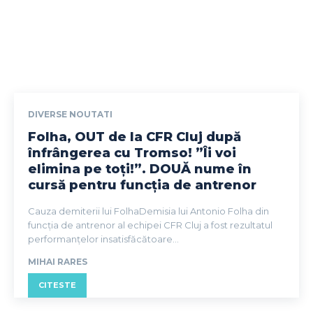
DIVERSE NOUTATI
Folha, OUT de la CFR Cluj după
înfrângerea cu Tromso! ”Îi voi
elimina pe toți!”. DOUĂ nume în
cursă pentru funcția de antrenor
Cauza demiterii lui FolhaDemisia lui Antonio Folha din
funcția de antrenor al echipei CFR Cluj a fost rezultatul
performanțelor insatisfăcătoare...
MIHAI RARES
CITESTE