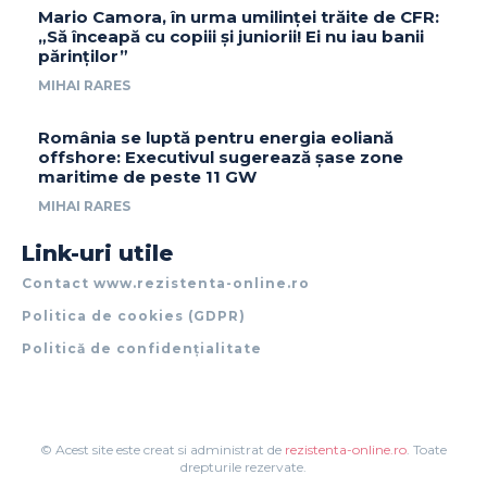
Mario Camora, în urma umilinței trăite de CFR:
„Să înceapă cu copiii și juniorii! Ei nu iau banii
părinților”
MIHAI RARES
România se luptă pentru energia eoliană
offshore: Executivul sugerează șase zone
maritime de peste 11 GW
MIHAI RARES
Link-uri utile
Contact www.rezistenta-online.ro
Politica de cookies (GDPR)
Politică de confidențialitate
© Acest site este creat si administrat de
rezistenta-online.ro
. Toate
drepturile rezervate.