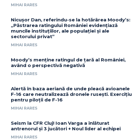
MIHAI RARES
Nicușor Dan, referindu-se la hotărârea Moody’s:
„Păstrarea ratingului României evidențiază
muncile instituțiilor, ale populației și ale
sectorului privat”
MIHAI RARES
Moody’s menține ratingul de țară al României,
având o perspectivă negativă
MIHAI RARES
Alertă în baza aeriană de unde pleacă avioanele
F-16 care neutralizează dronele rusești. Exercițiu
pentru piloții de F-16
MIHAI RARES
Seism la CFR Cluj! Ioan Varga a înlăturat
antrenorul și 3 jucători + Noul lider al echipei
MIHAI RARES