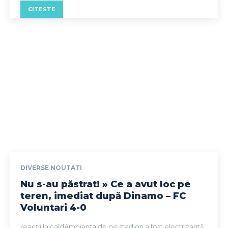
CITESTE
DIVERSE NOUTATI
Nu s-au păstrat! » Ce a avut loc pe
teren, imediat după Dinamo – FC
Voluntari 4-0
reacții la caldAmbianța de pe stadion a fost electrizantă