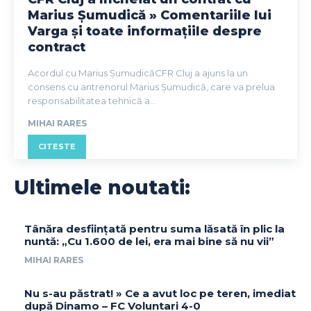
Marius Șumudică » Comentariile lui
Varga și toate informațiile despre
contract
Acordul cu Marius ȘumudicăCFR Cluj a ajuns la un
consens cu antrenorul Marius Șumudică, care va prelua
responsabilitatea tehnică a...
MIHAI RARES
CITESTE
Ultimele noutati:
Tânăra desființată pentru suma lăsată în plic la
nuntă: „Cu 1.600 de lei, era mai bine să nu vii”
MIHAI RARES
Nu s-au păstrat! » Ce a avut loc pe teren, imediat
după Dinamo – FC Voluntari 4-0