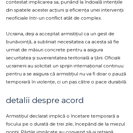
contestat implicarea sa, punând la îndoială intențiile
din spatele acestei acțiuni și eficiența unei intervenții
neoficiale într-un conflict atât de complex.
Ucraina, deși a acceptat armistițiul ca un gest de
bunăvoință, a subliniat necesitatea ca acesta să fie
urmat de măsuri concrete pentru a asigura
securitatea și suveranitatea teritorială a țării. Oficialii
ucraineni au solicitat un sprijin internațional continuu
pentru a se asigura că armistițiul nu va fi doar o pauză
temporară în violențe, ci un pas către o pace durabilă.
detalii despre acord
Armistițiul declarat implică o încetare temporară a
focului pe o durată de trei zile, începând de la miezul
nopții. Părțile implicate au convenit să-și retragă