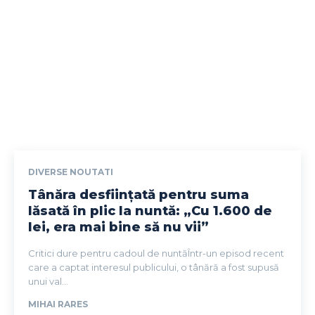
DIVERSE NOUTATI
Tânăra desființată pentru suma
lăsată în plic la nuntă: „Cu 1.600 de
lei, era mai bine să nu vii”
Critici dure pentru cadoul de nuntăÎntr-un episod recent
care a captat interesul publicului, o tânără a fost supusă
unui val...
MIHAI RARES