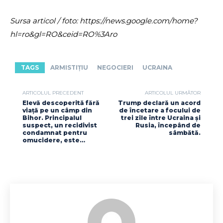
Sursa articol / foto: https://news.google.com/home?
hl=ro&gl=RO&ceid=RO%3Aro
TAGS
ARMISTIȚIU
NEGOCIERI
UCRAINA
ARTICOLUL PRECEDENT
ARTICOLUL URMĂTOR
Elevă descoperită fără
Trump declară un acord
viață pe un câmp din
de încetare a focului de
Bihor. Principalul
trei zile între Ucraina și
suspect, un recidivist
Rusia, începând de
condamnat pentru
sâmbătă.
omucidere, este…