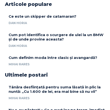
Articole populare
Ce este un skipper de catamaran?
DAN HORIA
Cum pot identifica o scurgere de ulei la un BMW
și de unde provine aceasta?
DAN HORIA
Cum definim moda între clasic și avangardă?
MIHAI RARES
Ultimele postari
Tânăra desființată pentru suma lăsată în plic la
nuntă: „Cu 1.600 de lei, era mai bine să nu vii”
MIHAI RARES
Nu s-au păstrat! » Ce a avut loc pe teren, imediat