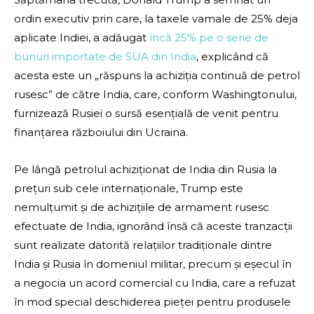
ordin executiv prin care, la taxele vamale de 25% deja
aplicate Indiei, a adăugat
încă 25% pe o serie de
bunuri importate de SUA din India
, explicând că
acesta este un „răspuns la achiziția continuă de petrol
rusesc” de către India, care, conform Washingtonului,
furnizează Rusiei o sursă esențială de venit pentru
finanțarea războiului din Ucraina.
Pe lângă petrolul achiziționat de India din Rusia la
prețuri sub cele internaționale, Trump este
nemulțumit și de achizițiile de armament rusesc
efectuate de India, ignorând însă că aceste tranzacții
sunt realizate datorită relațiilor tradiționale dintre
India și Rusia în domeniul militar, precum și eșecul în
a negocia un acord comercial cu India, care a refuzat
în mod special deschiderea pieței pentru produsele