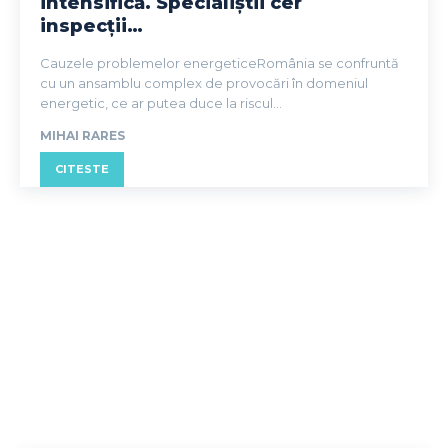
intensifică. Specialiștii cer
inspecții…
Cauzele problemelor energeticeRomânia se confruntă
cu un ansamblu complex de provocări în domeniul
energetic, ce ar putea duce la riscul...
MIHAI RARES
CITESTE