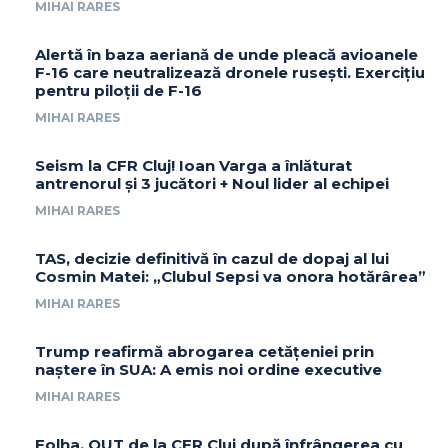
MIHAI RARES
Alertă în baza aeriană de unde pleacă avioanele
F-16 care neutralizează dronele rusești. Exercițiu
pentru piloții de F-16
MIHAI RARES
Seism la CFR Cluj! Ioan Varga a înlăturat
antrenorul și 3 jucători + Noul lider al echipei
MIHAI RARES
TAS, decizie definitivă în cazul de dopaj al lui
Cosmin Matei: „Clubul Sepsi va onora hotărârea”
MIHAI RARES
Trump reafirmă abrogarea cetățeniei prin
naștere în SUA: A emis noi ordine executive
MIHAI RARES
Folha, OUT de la CFR Cluj după înfrângerea cu