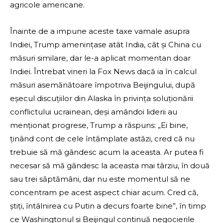
agricole americane.
Înainte de a impune aceste taxe vamale asupra
Indiei, Trump amenințase atât India, cât și China cu
măsuri similare, dar le-a aplicat momentan doar
Indiei. Întrebat vineri la Fox News dacă ia în calcul
măsuri asemănătoare împotriva Beijingului, după
eșecul discuțiilor din Alaska în privința soluționării
conflictului ucrainean, deși amândoi liderii au
menționat progrese, Trump a răspuns: „Ei bine,
ținând cont de cele întâmplate astăzi, cred că nu
trebuie să mă gândesc acum la aceasta. Ar putea fi
necesar să mă gândesc la aceasta mai târziu, în două
sau trei săptămâni, dar nu este momentul să ne
concentram pe acest aspect chiar acum. Cred că,
știți, întâlnirea cu Putin a decurs foarte bine”, în timp
ce Washingtonul și Beijingul continuă negocierile