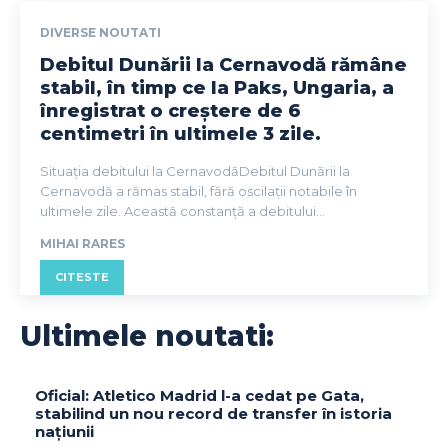
DIVERSE NOUTATI
Debitul Dunării la Cernavodă rămâne
stabil, în timp ce la Paks, Ungaria, a
înregistrat o creștere de 6
centimetri în ultimele 3 zile.
Situația debitului la CernavodăDebitul Dunării la
Cernavodă a rămas stabil, fără oscilații notabile în
ultimele zile. Această constanță a debitului...
MIHAI RARES
CITESTE
Ultimele noutati:
Oficial: Atletico Madrid l-a cedat pe Gata,
stabilind un nou record de transfer în istoria
națiunii