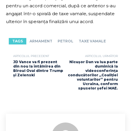
pentru un acord comercial, după ce anterior s-au
angajat într-o spirală de taxe vamale, suspendate
ulterior în speranța finalizării unui acord.
TAGS
ARMAMENT
PETROL
TAXE VAMALE
ARTICOLUL PRECEDENT
ARTICOLUL URMĂTOR
JD Vance va fi prezent
Nicuşor Dan va lua parte
din nou la întâlnirea din
duminică la
Biroul Oval dintre Trump
videoconferința
și Zelenski
conducătorilor „Coaliției
voluntarilor” pentru
Ucraina, conform
spuselor șefei MAE.