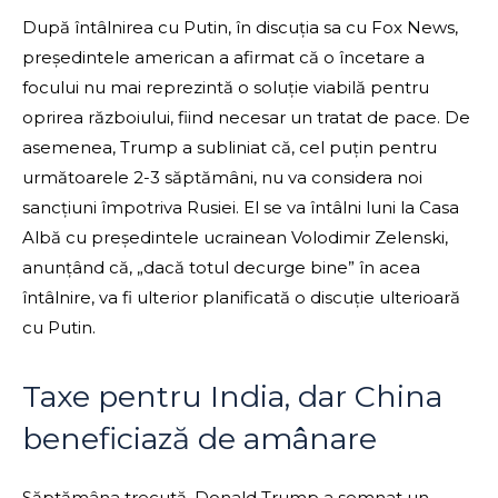
După întâlnirea cu Putin, în discuția sa cu Fox News,
președintele american a afirmat că o încetare a
focului nu mai reprezintă o soluție viabilă pentru
oprirea războiului, fiind necesar un tratat de pace. De
asemenea, Trump a subliniat că, cel puțin pentru
următoarele 2-3 săptămâni, nu va considera noi
sancțiuni împotriva Rusiei. El se va întâlni luni la Casa
Albă cu președintele ucrainean Volodimir Zelenski,
anunțând că, „dacă totul decurge bine” în acea
întâlnire, va fi ulterior planificată o discuție ulterioară
cu Putin.
Taxe pentru India, dar China
beneficiază de amânare
Săptămâna trecută, Donald Trump a semnat un