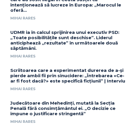
intenționează să lucreze în Europa: „Marocul le
oferă...
MIHAI RARES
UDMR ia în calcul sprijinirea unui executiv PSD:
„Toate posibilitățile sunt deschise”. Liderul
anticiphează „rezultate” în următoarele două
săptămâni.
MIHAI RARES
Scriitoarea care a experimentat durerea de a-și
pierde ambii fii prin sinucidere: „Întrebarea «Ce-
ar fi fost dacă?» este specifică ficțiunii” | Interviu
MIHAI RARES
Judecătoare din Mehedinți, mutată la Secția
Penală fără consimțământul ei. „O decizie ce
impune o justificare stringentă”
MIHAI RARES