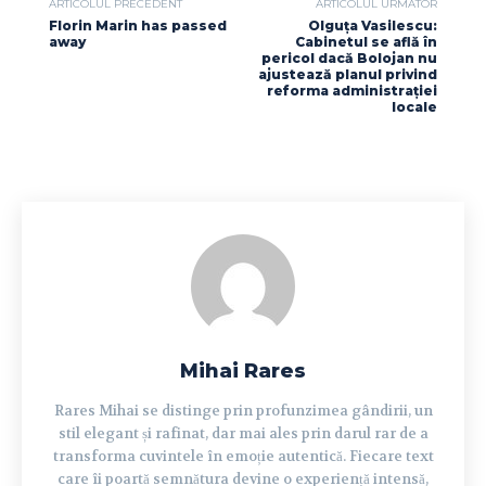
ARTICOLUL PRECEDENT
ARTICOLUL URMĂTOR
Florin Marin has passed
Olguța Vasilescu:
away
Cabinetul se află în
pericol dacă Bolojan nu
ajustează planul privind
reforma administrației
locale
Mihai Rares
Rares Mihai se distinge prin profunzimea gândirii, un
stil elegant și rafinat, dar mai ales prin darul rar de a
transforma cuvintele în emoție autentică. Fiecare text
care îi poartă semnătura devine o experiență intensă,