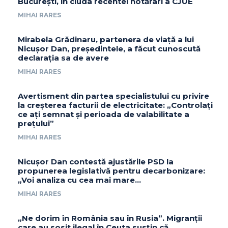
București, în ciuda recentei hotărâri a CJUE
MIHAI RARES
Mirabela Grădinaru, partenera de viață a lui
Nicușor Dan, președintele, a făcut cunoscută
declarația sa de avere
MIHAI RARES
Avertisment din partea specialistului cu privire
la creșterea facturii de electricitate: „Controlați
ce ați semnat și perioada de valabilitate a
prețului”
MIHAI RARES
Nicușor Dan contestă ajustările PSD la
propunerea legislativă pentru decarbonizare:
„Voi analiza cu cea mai mare…
MIHAI RARES
„Ne dorim în România sau în Rusia”. Migranții
care au sosit ilegal în Ceuta susțin că