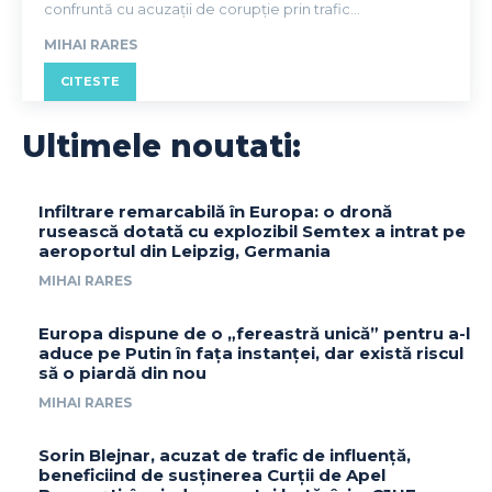
confruntă cu acuzații de corupție prin trafic...
MIHAI RARES
CITESTE
Ultimele noutati:
Infiltrare remarcabilă în Europa: o dronă
rusească dotată cu explozibil Semtex a intrat pe
aeroportul din Leipzig, Germania
MIHAI RARES
Europa dispune de o „fereastră unică” pentru a-l
aduce pe Putin în fața instanței, dar există riscul
să o piardă din nou
MIHAI RARES
Sorin Blejnar, acuzat de trafic de influență,
beneficiind de susținerea Curții de Apel