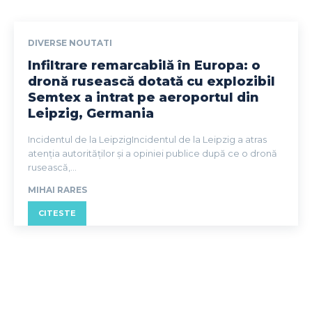
DIVERSE NOUTATI
Infiltrare remarcabilă în Europa: o
dronă rusească dotată cu explozibil
Semtex a intrat pe aeroportul din
Leipzig, Germania
Incidentul de la LeipzigIncidentul de la Leipzig a atras
atenția autorităților și a opiniei publice după ce o dronă
rusească,...
MIHAI RARES
CITESTE