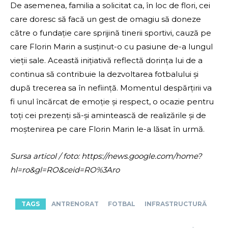
De asemenea, familia a solicitat ca, în loc de flori, cei
care doresc să facă un gest de omagiu să doneze
către o fundație care sprijină tinerii sportivi, cauză pe
care Florin Marin a susținut-o cu pasiune de-a lungul
vieții sale. Această inițiativă reflectă dorința lui de a
continua să contribuie la dezvoltarea fotbalului și
după trecerea sa în neființă. Momentul despărțirii va
fi unul încărcat de emoție și respect, o ocazie pentru
toți cei prezenți să-și amintească de realizările și de
moștenirea pe care Florin Marin le-a lăsat în urmă.
Sursa articol / foto: https://news.google.com/home?
hl=ro&gl=RO&ceid=RO%3Aro
TAGS
ANTRENORAT
FOTBAL
INFRASTRUCTURĂ