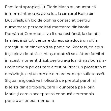
Familia și apropiații lui Florin Marin au anunțat că
înmormântarea va avea loc la cimitirul Bellu din
București, un loc de odihnă consacrat pentru
numeroase personalități marcante din istoria
României. Ceremonia va fi una restrânsă, la dorința
familiei, însă toți cei care doresc să aducă un ultim
omagiu sunt bineveniți să participe. Prieteni, colegi și
foști elevi de-ai săi sunt așteptați să se alăture familiei
în acest moment dificil, pentru a-și lua rămas bun și a-
l comemora pe cel care a fost nu doar un profesionist
desăvârșit, ci și un om de o mare noblețe sufletească.
Slujba religioasă va fi oficiată de preotul paroh al
bisericii din apropiere, care îl cunoștea pe Florin
Marin și care a acceptat să conducă ceremonia
pentru a-i onora memoria.