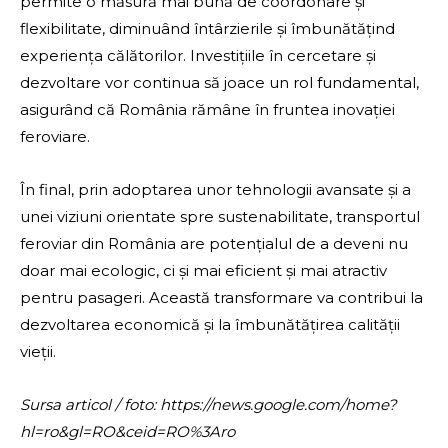
permite o măsură mai bună de coordonare și
flexibilitate, diminuând întârzierile și îmbunătățind
experiența călătorilor. Investițiile în cercetare și
dezvoltare vor continua să joace un rol fundamental,
asigurând că România rămâne în fruntea inovației
feroviare.
În final, prin adoptarea unor tehnologii avansate și a
unei viziuni orientate spre sustenabilitate, transportul
feroviar din România are potențialul de a deveni nu
doar mai ecologic, ci și mai eficient și mai atractiv
pentru pasageri. Această transformare va contribui la
dezvoltarea economică și la îmbunătățirea calității
vieții.
Sursa articol / foto: https://news.google.com/home?
hl=ro&gl=RO&ceid=RO%3Aro