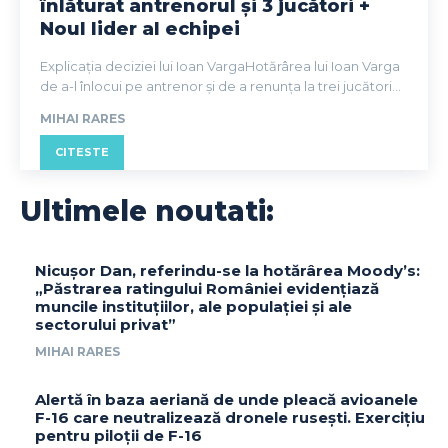
înlăturat antrenorul și 3 jucători +
Noul lider al echipei
Explicația deciziei lui Ioan VargaHotărârea lui Ioan Varga
de a-l înlocui pe antrenor și de a renunța la trei jucători...
MIHAI RARES
CITESTE
Ultimele noutati:
Nicușor Dan, referindu-se la hotărârea Moody’s:
„Păstrarea ratingului României evidențiază
muncile instituțiilor, ale populației și ale
sectorului privat”
MIHAI RARES
Alertă în baza aeriană de unde pleacă avioanele
F-16 care neutralizează dronele rusești. Exercițiu
pentru piloții de F-16