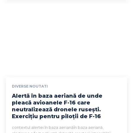
DIVERSE NOUTATI
Alertă în baza aeriană de unde
pleacă avioanele F-16 care
neutralizează dronele rusești.
Exercițiu pentru piloții de F-16
contextul alertei în baza aerianăÎn baza aeriană,