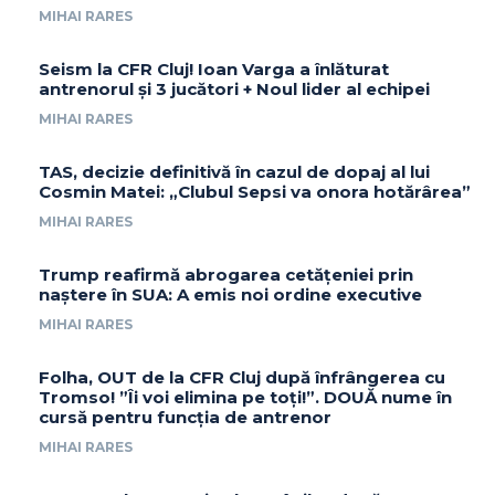
MIHAI RARES
Seism la CFR Cluj! Ioan Varga a înlăturat
antrenorul și 3 jucători + Noul lider al echipei
MIHAI RARES
TAS, decizie definitivă în cazul de dopaj al lui
Cosmin Matei: „Clubul Sepsi va onora hotărârea”
MIHAI RARES
Trump reafirmă abrogarea cetățeniei prin
naștere în SUA: A emis noi ordine executive
MIHAI RARES
Folha, OUT de la CFR Cluj după înfrângerea cu
Tromso! ”Îi voi elimina pe toți!”. DOUĂ nume în
cursă pentru funcția de antrenor
MIHAI RARES