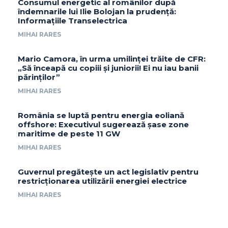
Consumul energetic al românilor după
îndemnarile lui Ilie Bolojan la prudență:
Informațiile Transelectrica
MIHAI RARES
Mario Camora, în urma umilinței trăite de CFR:
„Să înceapă cu copiii și juniorii! Ei nu iau banii
părinților”
MIHAI RARES
România se luptă pentru energia eoliană
offshore: Executivul sugerează șase zone
maritime de peste 11 GW
MIHAI RARES
Guvernul pregătește un act legislativ pentru
restricționarea utilizării energiei electrice
MIHAI RARES