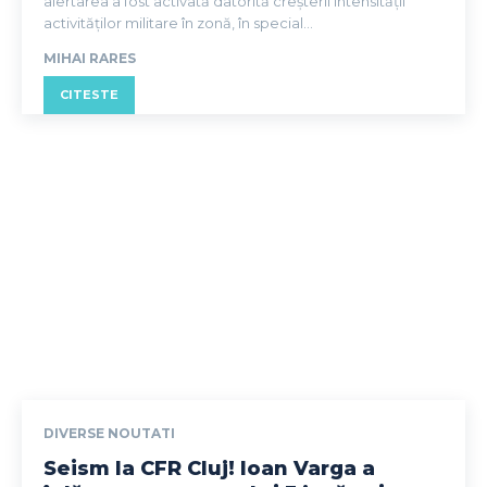
alertarea a fost activată datorită creșterii intensității
activităților militare în zonă, în special...
MIHAI RARES
CITESTE
DIVERSE NOUTATI
Seism la CFR Cluj! Ioan Varga a