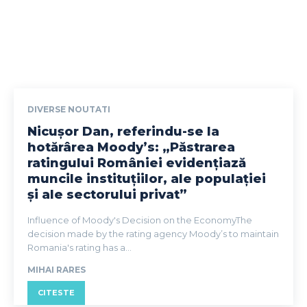
DIVERSE NOUTATI
Nicușor Dan, referindu-se la
hotărârea Moody’s: „Păstrarea
ratingului României evidențiază
muncile instituțiilor, ale populației
și ale sectorului privat”
Influence of Moody's Decision on the EconomyThe
decision made by the rating agency Moody’s to maintain
Romania's rating has a...
MIHAI RARES
CITESTE