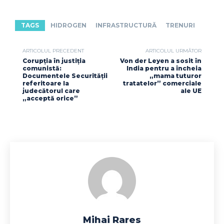
TAGS
HIDROGEN
INFRASTRUCTURĂ
TRENURI
ARTICOLUL PRECEDENT
ARTICOLUL URMĂTOR
Corupția în justiția
Von der Leyen a sosit în
comunistă:
India pentru a încheia
Documentele Securității
„mama tuturor
referitoare la
tratatelor” comerciale
judecătorul care
ale UE
„acceptă orice”
Mihai Rares