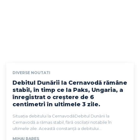
DIVERSE NOUTATI
Debitul Dunării la Cernavodă rămâne
stabil, în timp ce la Paks, Ungaria, a
înregistrat o creștere de 6
centimetri în ultimele 3 zile.
Situația debitului la CernavodăDebitul Dunării la
Cernavodă a rămas stabil, fără oscilații notabile în
ultimele zile. Această constanță a debitului...
MIHAI RARES