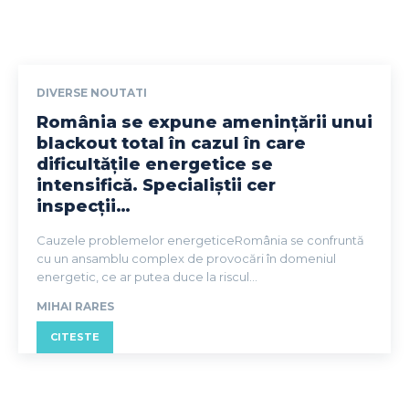
DIVERSE NOUTATI
România se expune amenințării unui
blackout total în cazul în care
dificultățile energetice se
intensifică. Specialiștii cer
inspecții…
Cauzele problemelor energeticeRomânia se confruntă
cu un ansamblu complex de provocări în domeniul
energetic, ce ar putea duce la riscul...
MIHAI RARES
CITESTE