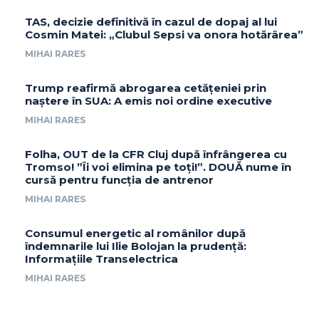
TAS, decizie definitivă în cazul de dopaj al lui
Cosmin Matei: „Clubul Sepsi va onora hotărârea”
MIHAI RARES
Trump reafirmă abrogarea cetățeniei prin
naștere în SUA: A emis noi ordine executive
MIHAI RARES
Folha, OUT de la CFR Cluj după înfrângerea cu
Tromso! ”Îi voi elimina pe toți!”. DOUĂ nume în
cursă pentru funcția de antrenor
MIHAI RARES
Consumul energetic al românilor după
îndemnarile lui Ilie Bolojan la prudență:
Informațiile Transelectrica
MIHAI RARES