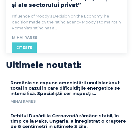
și ale sectorului privat”
Influence of Moody's Decision on the EconomyThe
decision made by the rating agency Moody’s to maintain
Romania's rating has a...
MIHAI RARES
CITESTE
Ultimele noutati:
România se expune amenințării unui blackout
total în cazul în care dificultățile energetice se
intensifică. Specialiștii cer inspecții…
MIHAI RARES
Debitul Dunării la Cernavodă rămâne stabil, în
timp ce la Paks, Ungaria, a înregistrat o creștere
de 6 centimetri în ultimele 3 zile.