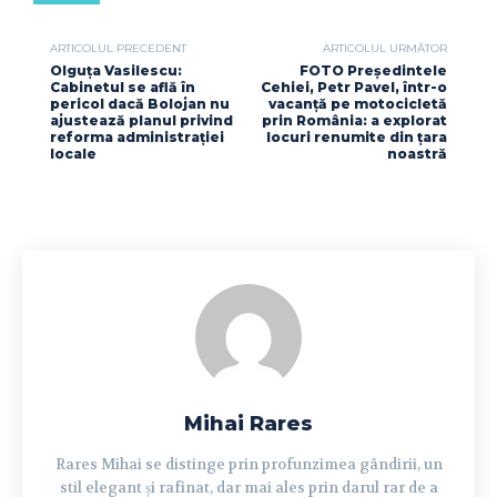
ARTICOLUL PRECEDENT
ARTICOLUL URMĂTOR
Olguța Vasilescu:
FOTO Președintele
Cabinetul se află în
Cehiei, Petr Pavel, într-o
pericol dacă Bolojan nu
vacanță pe motocicletă
ajustează planul privind
prin România: a explorat
reforma administrației
locuri renumite din țara
locale
noastră
Mihai Rares
Rares Mihai se distinge prin profunzimea gândirii, un
stil elegant și rafinat, dar mai ales prin darul rar de a