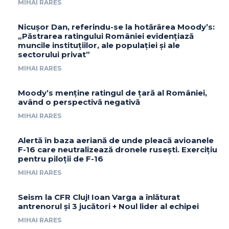
MIHAI RARES
Nicușor Dan, referindu-se la hotărârea Moody’s:
„Păstrarea ratingului României evidențiază
muncile instituțiilor, ale populației și ale
sectorului privat”
MIHAI RARES
Moody’s menține ratingul de țară al României,
având o perspectivă negativă
MIHAI RARES
Alertă în baza aeriană de unde pleacă avioanele
F-16 care neutralizează dronele rusești. Exercițiu
pentru piloții de F-16
MIHAI RARES
Seism la CFR Cluj! Ioan Varga a înlăturat
antrenorul și 3 jucători + Noul lider al echipei
MIHAI RARES