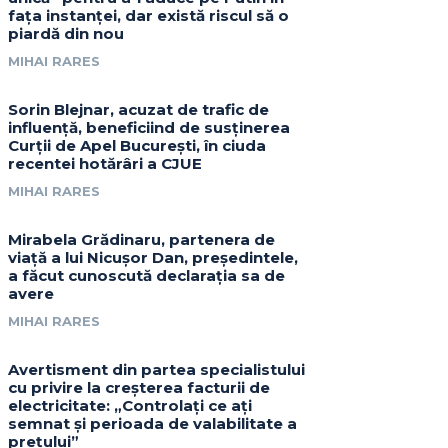
fața instanței, dar există riscul să o
piardă din nou
MIHAI RARES
Sorin Blejnar, acuzat de trafic de
influență, beneficiind de susținerea
Curții de Apel București, în ciuda
recentei hotărâri a CJUE
MIHAI RARES
Mirabela Grădinaru, partenera de
viață a lui Nicușor Dan, președintele,
a făcut cunoscută declarația sa de
avere
MIHAI RARES
Avertisment din partea specialistului
cu privire la creșterea facturii de
electricitate: „Controlați ce ați
semnat și perioada de valabilitate a
prețului”