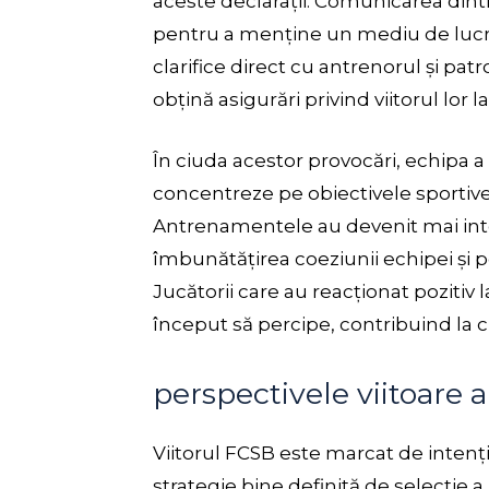
aceste declarații. Comunicarea dintr
pentru a menține un mediu de lucru
clarifice direct cu antrenorul și pat
obțină asigurări privind viitorul lor l
În ciuda acestor provocări, echipa a
concentreze pe obiectivele sportive 
Antrenamentele au devenit mai int
îmbunătățirea coeziunii echipei și 
Jucătorii care au reacționat poziti
început să percipe, contribuind la 
perspectivele viitoare 
Viitorul FCSB este marcat de intenți
strategie bine definită de selecție a