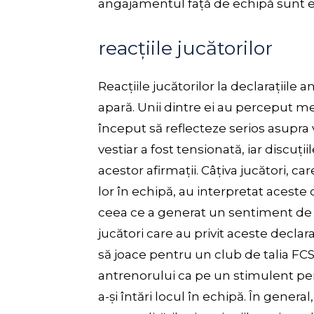
angajamentul față de echipă sunt e
reacțiile jucătorilor
Reacțiile jucătorilor la declarațiile 
apară. Unii dintre ei au perceput m
început să reflecteze serios asupra v
vestiar a fost tensionată, iar discuți
acestor afirmații. Câțiva jucători, ca
lor în echipă, au interpretat aceste 
ceea ce a generat un sentiment de ne
jucători care au privit aceste decla
să joace pentru un club de talia FC
antrenorului ca pe un stimulent pe
a-și întări locul în echipă. În general