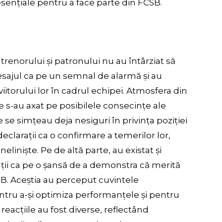
sențiale pentru a face parte din FCSB.
antrenorului și patronului nu au întârziat să
esajul ca pe un semnal de alarmă și au
iitorului lor în cadrul echipei. Atmosfera din
ile s-au axat pe posibilele consecințe ale
re se simțeau deja nesiguri în privința poziției
declarații ca o confirmare a temerilor lor,
liniște. Pe de altă parte, au existat și
rații ca pe o șansă de a demonstra că merită
SB. Aceștia au perceput cuvintele
ntru a-și optimiza performanțele și pentru
, reacțiile au fost diverse, reflectând