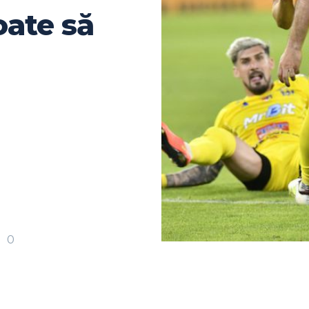
oate să
0