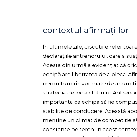
contextul afirmațiilor
În ultimele zile, discuțiile referito
declarațiile antrenorului, care a sus
Acesta din urmă a evidențiat că ori
echipă are libertatea de a pleca. Af
nemulțumiri exprimate de anumiți juc
strategia de joc a clubului. Antrenor
importanța ca echipa să fie compusă d
stabilite de conducere. Această abor
menține un climat de competiție să
constante pe teren. În acest context,