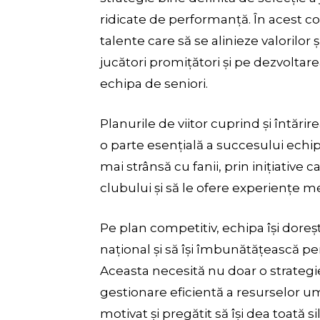
ridicate de performanță. În acest c
talente care să se alinieze valorilor
jucători promițători și pe dezvoltar
echipa de seniori.
Planurile de viitor cuprind și întărir
o parte esențială a succesului echi
mai strânsă cu fanii, prin inițiative ca
clubului și să le ofere experiențe 
Pe plan competitiv, echipa își doreș
național și să își îmbunătățească p
Aceasta necesită nu doar o strategi
gestionare eficientă a resurselor u
motivat și pregătit să își dea toată si