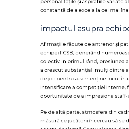
personalitățile și aspirațiile variate
constantă de a excela la cel mai înal
impactul asupra echip
Afirmațiile făcute de antrenor și p
echipei FCSB, generând numeroase sc
colectiv. În primul rând, presiunea 
a crescut substanțial, mulți dintre ac
de joc pentru a-și menține locul în
intensificare a competiției interne
oportunitate de a impresiona staff-u
Pe de altă parte, atmosfera din cad
măsură ce jucătorii încercau să se d