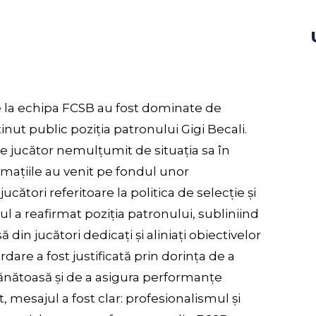
are la echipa FCSB au fost dominate de
ținut public poziția patronului Gigi Becali.
ce jucător nemulțumit de situația sa în
irmațiile au venit pe fondul unor
ători referitoare la politica de selecție și
ul a reafirmat poziția patronului, subliniind
in jucători dedicați și aliniați obiectivelor
dare a fost justificată prin dorința de a
nătoasă și de a asigura performanțe
 mesajul a fost clar: profesionalismul și