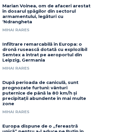
Marian Voinea, om de afaceri arestat
în dosarul șpăgilor din sectorul
armamentului, legături cu
‘Ndrangheta
MIHAI RARES
Infiltrare remarcabilă în Europa: o
dronă rusească dotată cu explozibil
Semtex a intrat pe aeroportul din
Leipzig, Germania
MIHAI RARES
După perioada de caniculă, sunt
prognozate furtuni: vânturi
puternice de până la 80 km/h și
precipitații abundente în mai multe
zone
MIHAI RARES
Europa dispune de o „fereastră
unică” pentru a-l aduce pe Putin în