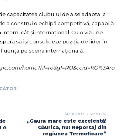
de capacitatea clubului de a se adapta la
de a construi o echipă competitivă, capabilă
 intern, cât și internațional. Cu o viziune
peră să își consolideze poziția de lider în
influența pe scena internațională.
s.google.com/home?hl=ro&gl=RO&ceid=RO%3Aro
CĂTORI
ARTICOLUL URMĂTOR
de
„Gaura mare este excelentă!
! A
Găurica, nu! Reportaj din
regiunea Termoficare”