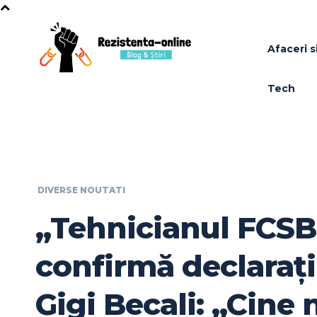
Afaceri si
Tech
DIVERSE NOUTATI
„Tehnicianul FCSB
confirmă declarații
Gigi Becali: „Cine 