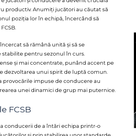
e jucători și conducere a devenit crucială
 productiv. Anumiți jucători au căutat să
ronul poziția lor în echipă, încercând să
a FCSB.
 încercat să rămână unită și să se
stabilite pentru sezonul în curs.
ense și mai concentrate, punând accent pe
pe dezvoltarea unui spirit de luptă comun.
v la provocările impuse de conducere au
crearea unei dinamici de grup mai puternice.
ale FCSB
a conducerii de a întări echipa printr-o
 jucătorilor și prin stabilirea unor standarde