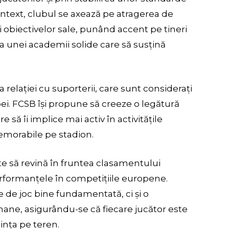
ontext, clubul se axează pe atragerea de
 și obiectivelor sale, punând accent pe tineri
ea unei academii solide care să susțină
ea relației cu suporterii, care sunt considerați
pei. FCSB își propune să creeze o legătură
re să îi implice mai activ în activitățile
memorabile pe stadion.
te să revină în fruntea clasamentului
erformanțele în competițiile europene.
e de joc bine fundamentată, ci și o
mane, asigurându-se că fiecare jucător este
lința pe teren.