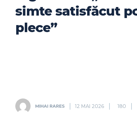
simte satisfăcut p
plece”
12 MAI 2026
180
MIHAI RARES