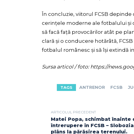
În concluzie, viitorul FCSB depinde 
cerințele moderne ale fotbalului și 
să facă față provocărilor atât pe plan
clară și o conducere hotărâtă, FCSB s
fotbalul românesc și să își extindă 
Sursa articol / foto: https://new
ANTRENOR
FCSB
JU
TAGS
ARTICOLUL PRECEDENT
Matei Popa, schimbat înainte 
întrerupere în FCSB – Slobozia
plâns la părăsirea terenului.