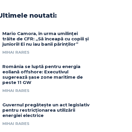
Ultimele noutati:
Mario Camora, în urma umilinței
trăite de CFR: „Să înceapă cu copiii și
juniorii! Ei nu iau banii părinților”
MIHAI RARES
România se luptă pentru energia
eoliană offshore: Executivul
sugerează șase zone maritime de
peste 11 GW
MIHAI RARES
Guvernul pregătește un act legislativ
pentru restricționarea utilizării
energiei electrice
MIHAI RARES