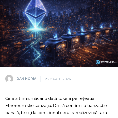
DAN HORIA
23 MARTIE 2026
Cine a trimis măcar o dată tokeni pe rețeaua
Ethereum știe senzația. Dai să confirmi o tranzacție
banală, te uiți la comisionul cerut și realizezi că taxa