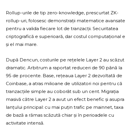
Rollup-urile de tip zero-knowledge, prescurtat ZK-
rollup-uri, folosesc demonstrații matematice avansate
pentru a valida fiecare lot de tranzacții. Securitatea
criptografică e superioară, dar costul computațional e
și el mai mare.
După Dencun, costurile pe rețelele Layer 2 au scăzut
dramatic. Arbitrum a raportat reduceri de 90 până la
95 de procente. Base, rețeaua Layer 2 dezvoltată de
Coinbase, a atras milioane de utilizatori noi pentru că
tranzacțiile simple au coborât sub un cent. Migrația
masivă către Layer 2 a avut un efect benefic și asupra
lanțului principal: cu mai puțin trafic pe mainnet, taxa
de bază a rămas scăzută chiar și în perioadele cu
activitate intensă.