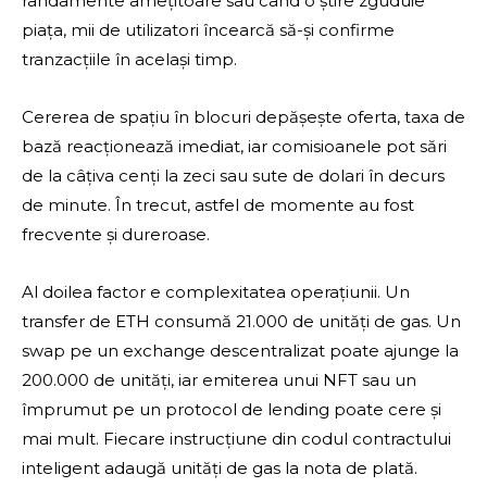
randamente amețitoare sau când o știre zguduie
piața, mii de utilizatori încearcă să-și confirme
tranzacțiile în același timp.
Cererea de spațiu în blocuri depășește oferta, taxa de
bază reacționează imediat, iar comisioanele pot sări
de la câțiva cenți la zeci sau sute de dolari în decurs
de minute. În trecut, astfel de momente au fost
frecvente și dureroase.
Al doilea factor e complexitatea operațiunii. Un
transfer de ETH consumă 21.000 de unități de gas. Un
swap pe un exchange descentralizat poate ajunge la
200.000 de unități, iar emiterea unui NFT sau un
împrumut pe un protocol de lending poate cere și
mai mult. Fiecare instrucțiune din codul contractului
inteligent adaugă unități de gas la nota de plată.