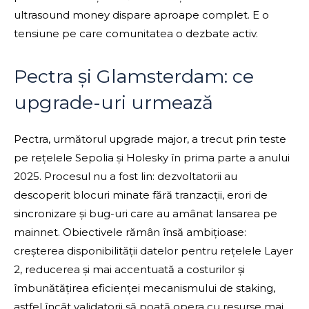
ultrasound money dispare aproape complet. E o
tensiune pe care comunitatea o dezbate activ.
Pectra și Glamsterdam: ce
upgrade-uri urmează
Pectra, următorul upgrade major, a trecut prin teste
pe rețelele Sepolia și Holesky în prima parte a anului
2025. Procesul nu a fost lin: dezvoltatorii au
descoperit blocuri minate fără tranzacții, erori de
sincronizare și bug-uri care au amânat lansarea pe
mainnet. Obiectivele rămân însă ambițioase:
creșterea disponibilității datelor pentru rețelele Layer
2, reducerea și mai accentuată a costurilor și
îmbunătățirea eficienței mecanismului de staking,
astfel încât validatorii să poată opera cu resurse mai