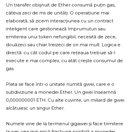
Un transfer obișnuit de Ether consumă puțin gas,
câteva zeci de mii de unități. O operațiune mai
elaborată, să zicem interacțiunea cu un contract
inteligent care gestionează împrumuturi sau
emiterea unui token nefungibil, necesită de zece,
douăzeci sau chiar treizeci de ori mai mult. Logica e
directă: cu cât codul pe care rețeaua trebuie să-l
execute e mai complex, cu atât crește consumul de
gas.
Plata se face într-o unitate numită gwei, care e o
subdiviziune a monedei Ether. Un gwei înseamnă
0,000000001 ETH. Cu alte cuvinte, un miliard de gwei
alcătuiesc un singur Ether.
Numele vine de la termenul gigawei și face trimitere
la wei, cea mai mică fracțiune posibilă a monedei,