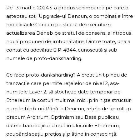
Pe 13 martie 2024 s-a produs schimbarea pe care o
așteptau toți. Upgrade-ul Dencun, o combinație între
modificările Cancun pe stratul de execuție și
actualizarea Deneb pe stratul de consens, a introdus
nouă propuneri de îmbunătățire. Dintre toate, una a
contat cu adevărat: EIP-4844, cunoscută și sub
numele de proto-danksharding.
Ce face proto-danksharding? A creat un tip nou de
tranzacție care permite rețelelor de nivel 2, așa-
numitele Layer 2, să stocheze date temporar pe
Ethereum la costuri mult mai mici, prin niște structuri
numite blob-uri. Până la Dencun, rețele de tip rollup
precum Arbitrum, Optimism sau Base publicau
datele tranzacțiilor direct în blocurile Ethereum,
ocupând spațiu prețios și plătind în consecință.