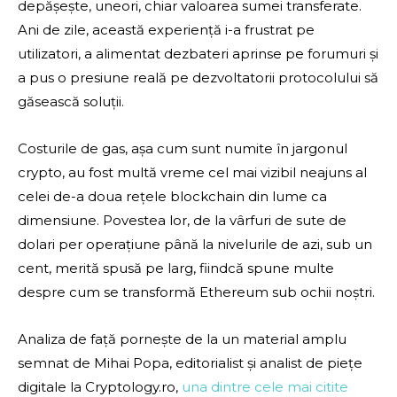
depășește, uneori, chiar valoarea sumei transferate.
Ani de zile, această experiență i-a frustrat pe
utilizatori, a alimentat dezbateri aprinse pe forumuri și
a pus o presiune reală pe dezvoltatorii protocolului să
găsească soluții.
Costurile de gas, așa cum sunt numite în jargonul
crypto, au fost multă vreme cel mai vizibil neajuns al
celei de-a doua rețele blockchain din lume ca
dimensiune. Povestea lor, de la vârfuri de sute de
dolari per operațiune până la nivelurile de azi, sub un
cent, merită spusă pe larg, fiindcă spune multe
despre cum se transformă Ethereum sub ochii noștri.
Analiza de față pornește de la un material amplu
semnat de Mihai Popa, editorialist și analist de piețe
digitale la Cryptology.ro,
una dintre cele mai citite