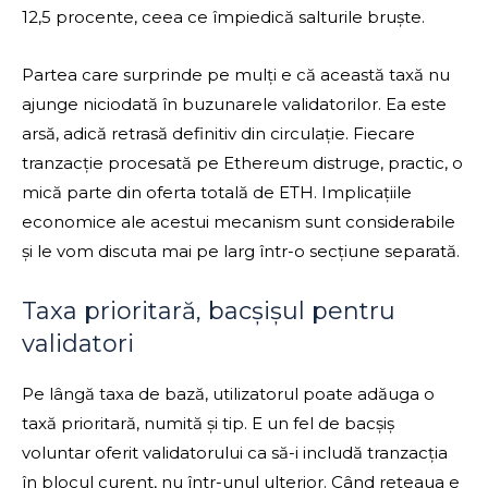
12,5 procente, ceea ce împiedică salturile bruște.
Partea care surprinde pe mulți e că această taxă nu
ajunge niciodată în buzunarele validatorilor. Ea este
arsă, adică retrasă definitiv din circulație. Fiecare
tranzacție procesată pe Ethereum distruge, practic, o
mică parte din oferta totală de ETH. Implicațiile
economice ale acestui mecanism sunt considerabile
și le vom discuta mai pe larg într-o secțiune separată.
Taxa prioritară, bacșișul pentru
validatori
Pe lângă taxa de bază, utilizatorul poate adăuga o
taxă prioritară, numită și tip. E un fel de bacșiș
voluntar oferit validatorului ca să-i includă tranzacția
în blocul curent, nu într-unul ulterior. Când rețeaua e