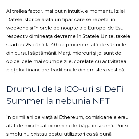
Al treilea factor, mai puțin intuitiv, e momentul zilei.
Datele istorice arată un tipar care se repetă: în
weekend și în orele de noapte ale Europei de Est,
respectiv dimineața devreme în Statele Unite, taxele
scad cu 25 până la 40 de procente față de vârfurile
din cursul săptămânii. Marți, miercuri și joi sunt de
obicei cele mai scumpe zile, corelate cu activitatea
piețelor financiare tradiționale din emisfera vestică.
Drumul de la ICO-uri și DeFi
Summer la nebunia NFT
În primii ani de viață ai Ethereum, comisioanele erau
atât de mici încât nimeni nu le băga în seamă. Pur și
simplu nu existau destui utilizatori ca să pună