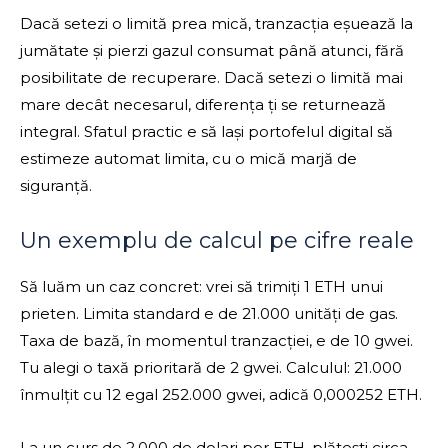
Dacă setezi o limită prea mică, tranzacția eșuează la
jumătate și pierzi gazul consumat până atunci, fără
posibilitate de recuperare. Dacă setezi o limită mai
mare decât necesarul, diferența ți se returnează
integral. Sfatul practic e să lași portofelul digital să
estimeze automat limita, cu o mică marjă de
siguranță.
Un exemplu de calcul pe cifre reale
Să luăm un caz concret: vrei să trimiți 1 ETH unui
prieten. Limita standard e de 21.000 unități de gas.
Taxa de bază, în momentul tranzacției, e de 10 gwei.
Tu alegi o taxă prioritară de 2 gwei. Calculul: 21.000
înmulțit cu 12 egal 252.000 gwei, adică 0,000252 ETH.
La un curs de 2.000 de dolari per ETH, plătești circa