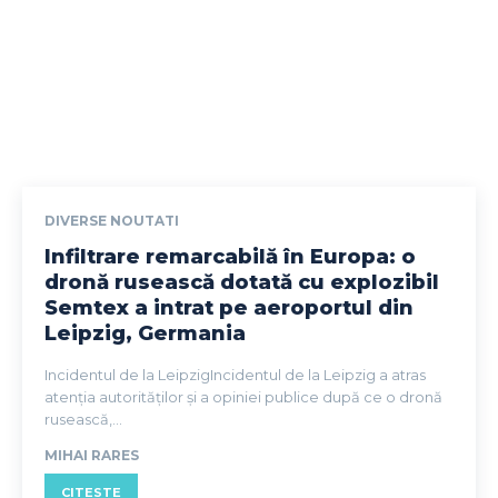
DIVERSE NOUTATI
Infiltrare remarcabilă în Europa: o
dronă rusească dotată cu explozibil
Semtex a intrat pe aeroportul din
Leipzig, Germania
Incidentul de la LeipzigIncidentul de la Leipzig a atras
atenția autorităților și a opiniei publice după ce o dronă
rusească,...
MIHAI RARES
CITESTE