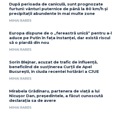
După perioada de caniculă, sunt prognozate
furtuni: vânturi puternice de până la 80 km/h și
precipitații abundente în mai multe zone
MIHAI RARES
Europa dispune de o „fereastră unică” pentru a-l
aduce pe Putin în fața instanței, dar există riscul
să o piardă din nou
MIHAI RARES
Sorin Blejnar, acuzat de trafic de influență,
beneficiind de susținerea Curții de Apel
București, în ciuda recentei hotărâri a CJUE
MIHAI RARES
Mirabela Grădinaru, partenera de viață a lui
Nicușor Dan, președintele, a făcut cunoscută
declarația sa de avere
MIHAI RARES