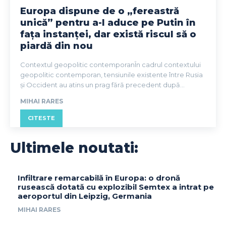
Europa dispune de o „fereastră
unică” pentru a-l aduce pe Putin în
fața instanței, dar există riscul să o
piardă din nou
Contextul geopolitic contemporanÎn cadrul contextului
geopolitic contemporan, tensiunile existente între Rusia
și Occident au atins un prag fără precedent după...
MIHAI RARES
CITESTE
Ultimele noutati:
Infiltrare remarcabilă în Europa: o dronă
rusească dotată cu explozibil Semtex a intrat pe
aeroportul din Leipzig, Germania
MIHAI RARES