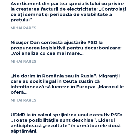
Avertisment din partea specialistului cu privire
la creșterea facturii de electricitate: „Controlați
ce ați semnat și perioada de valabilitate a
prețului”
MIHAI RARES
Nicușor Dan contestă ajustările PSD la
propunerea legislativă pentru decarbonizare:
„Voi analiza cu cea mai mare…
MIHAI RARES
„Ne dorim în România sau în Rusia”. Migranții
care au sosit ilegal în Ceuta susțin că
intenționează să lucreze în Europa: „Marocul le
oferă...
MIHAI RARES
UDMR ia în calcul sprijinirea unui executiv PSD:
„Toate posibilitățile sunt deschise”. Liderul
anticiphează „rezultate” în următoarele două
săptămâni.