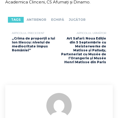
Academica Clinceni, CS Afumați și Dinamo.
TAGS
ANTRENOR
ECHIPĂ
JUCĂTOR
ARTICOLUL PRECEDENT
ARTICOLUL URMĂTOR
„Crima de proporții a lui
Art Safari: Noua Ediție
Ion Iliescu: nivelul de
din 5 Septembrie cu
mediocritate impus
Meisterwerke de
României”
Matisse și Pallady,
Parteneriat cu Musée de
l’Orangerie și Musée
Henri Matisse din Paris