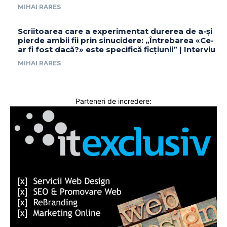
MIHAI RARES
Scriitoarea care a experimentat durerea de a-și
pierde ambii fii prin sinucidere: „Întrebarea «Ce-
ar fi fost dacă?» este specifică ficțiunii” | Interviu
MIHAI RARES
Parteneri de incredere: