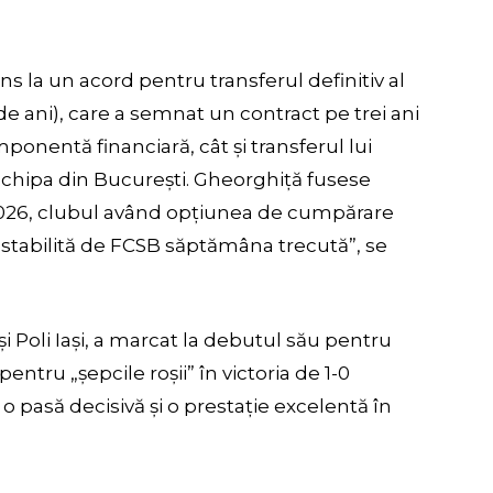
ns la un acord pentru transferul definitiv al
de ani), care a semnat un contract pe trei ani
ponentă financiară, cât și transferul lui
chipa din București. Gheorghiță fusese
 2026, clubul având opțiunea de cumpărare
stabilită de FCSB săptămâna trecută”, se
și Poli Iași, a marcat la debutul său pentru
ntru „șepcile roșii” în victoria de 1-0
o pasă decisivă și o prestație excelentă în