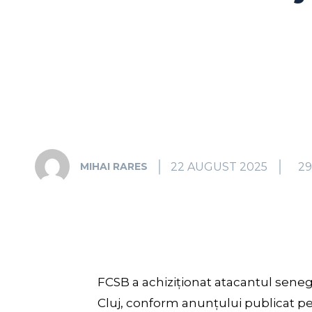
22 AUGUST 2025
2
MIHAI RARES
FCSB a achiziționat atacantul sen
Cluj, conform anunțului publicat pe s