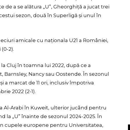
e de a se alătura „U”, Gheorghiță a jucat trei
estui sezon, două în Superligă și unul în
meciuri amicale cu naționala U21 a României,
 (0-2).
a Cluj în toamna lui 2022, după ce a
t, Barnsley, Nancy sau Oostende. În sezonul
i a marcat de 11 ori, inclusiv împotriva
brie 2022 (2-1).
la Al-Arabi în Kuweit, ulterior jucând pentru
ind la „U” înainte de sezonul 2024-2025. În
a în cupele europene pentru Universitatea,