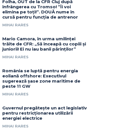
Folha, OUT de la CFR Cluj după
înfrângerea cu Tromso! ”Îi voi
elimina pe toți!”. DOUĂ nume în
cursă pentru funcția de antrenor
MIHAI RARES
Mario Camora, în urma umilinței
trăite de CFR: „Să înceapă cu copiii și
juniorii! Ei nu iau banii părinților”
MIHAI RARES
România se luptă pentru energia
eoliană offshore: Executivul
sugerează șase zone maritime de
peste 11 GW
MIHAI RARES
Guvernul pregătește un act legislativ
pentru restricționarea utilizării
energiei electrice
MIHAI RARES