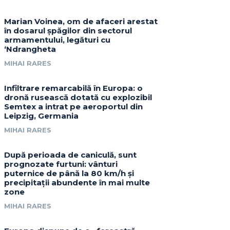
Marian Voinea, om de afaceri arestat
în dosarul șpăgilor din sectorul
armamentului, legături cu
‘Ndrangheta
MIHAI RARES
Infiltrare remarcabilă în Europa: o
dronă rusească dotată cu explozibil
Semtex a intrat pe aeroportul din
Leipzig, Germania
MIHAI RARES
După perioada de caniculă, sunt
prognozate furtuni: vânturi
puternice de până la 80 km/h și
precipitații abundente în mai multe
zone
MIHAI RARES