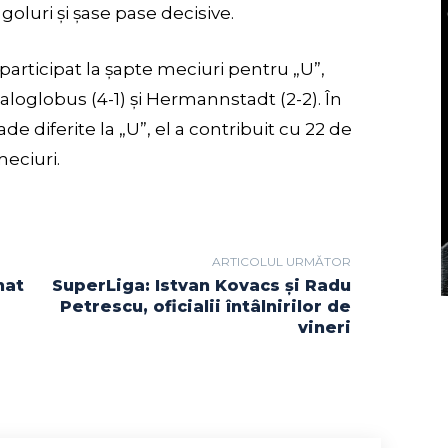
goluri și șase pase decisive.
articipat la șapte meciuri pentru „U”,
oglobus (4-1) și Hermannstadt (2-2). În
de diferite la „U”, el a contribuit cu 22 de
meciuri.
ARTICOLUL URMĂTOR
nat
SuperLiga: Istvan Kovacs și Radu
Petrescu, oficialii întâlnirilor de
vineri