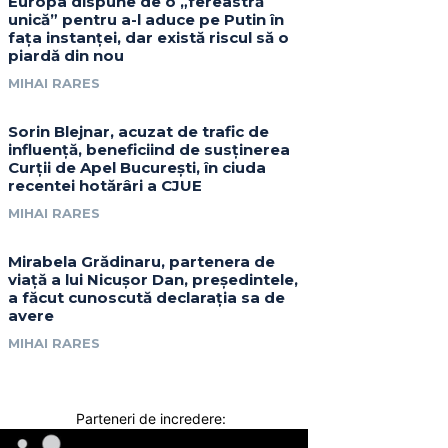
Europa dispune de o „fereastră
unică” pentru a-l aduce pe Putin în
fața instanței, dar există riscul să o
piardă din nou
MIHAI RARES
Sorin Blejnar, acuzat de trafic de
influență, beneficiind de susținerea
Curții de Apel București, în ciuda
recentei hotărâri a CJUE
MIHAI RARES
Mirabela Grădinaru, partenera de
viață a lui Nicușor Dan, președintele,
a făcut cunoscută declarația sa de
avere
MIHAI RARES
Parteneri de incredere: