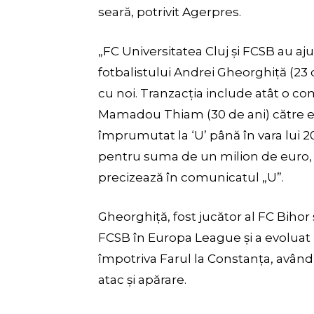
seară, potrivit Agerpres.
„FC Universitatea Cluj și FCSB au aju
fotbalistului Andrei Gheorghiță (23 
cu noi. Tranzacția include atât o com
Mamadou Thiam (30 de ani) către e
împrumutat la ‘U’ până în vara lui
pentru suma de un milion de euro, 
precizează în comunicatul „U”.
Gheorghiță, fost jucător al FC Bihor 
FCSB în Europa League și a evoluat pe
împotriva Farul la Constanța, având 
atac și apărare.