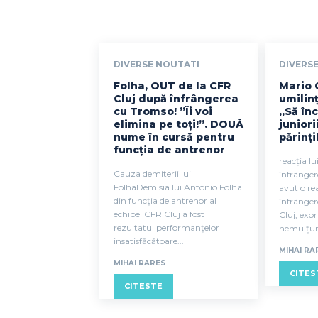
DIVERSE NOUTATI
DIVERS
Folha, OUT de la CFR
Mario 
Cluj după înfrângerea
umilinț
cu Tromso! ”Îi voi
„Să înc
elimina pe toți!”. DOUĂ
juniori
nume în cursă pentru
părinți
funcția de antrenor
reacția l
Cauza demiterii lui
înfrânge
FolhaDemisia lui Antonio Folha
avut o re
din funcția de antrenor al
înfrânger
echipei CFR Cluj a fost
Cluj, exp
rezultatul performanțelor
nemulțum
insatisfăcătoare...
MIHAI RA
MIHAI RARES
CITES
CITESTE