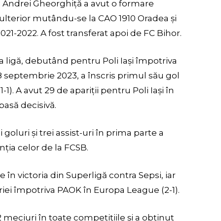
2, Andrei Gheorghiță a avut o formare
e, ulterior mutându-se la CAO 1910 Oradea și
021-2022. A fost transferat apoi de FC Bihor.
a ligă, debutând pentru Poli Iași împotriva
8 septembrie 2023, a înscris primul său gol
1). A avut 29 de apariții pentru Poli Iași în
pasă decisivă.
i goluri și trei assist-uri în prima parte a
ția celor de la FCSB.
în victoria din Superligă contra Sepsi, iar
oriei împotriva PAOK în Europa League (2-1).
12 meciuri în toate competițiile și a obținut