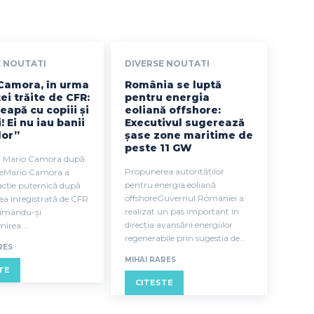
E NOUTATI
DIVERSE NOUTATI
Camora, în urma
România se luptă
ei trăite de CFR:
pentru energia
eapă cu copiii și
eoliană offshore:
i! Ei nu iau banii
Executivul sugerează
lor”
șase zone maritime de
peste 11 GW
ui Mario Camora după
Propunerea autorităților
reMario Camora a
pentru energia eoliană
acție puternică după
offshoreGuvernul României a
ea înregistrată de CFR
realizat un pas important în
rimându-și
direcția avansării energiilor
irea...
regenerabile prin sugestia de...
RES
MIHAI RARES
TE
CITESTE