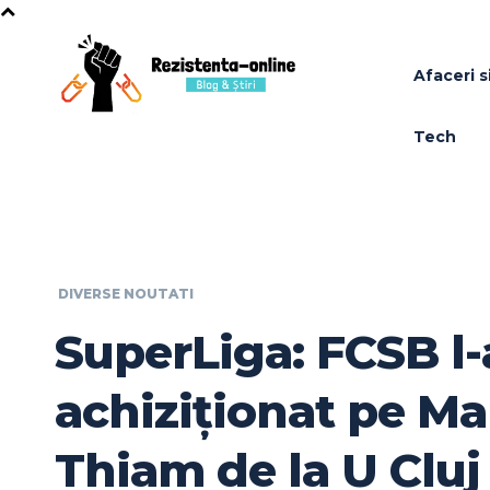
Afaceri si
Tech
DIVERSE NOUTATI
SuperLiga: FCSB l-
achiziționat pe 
Thiam de la U Cluj