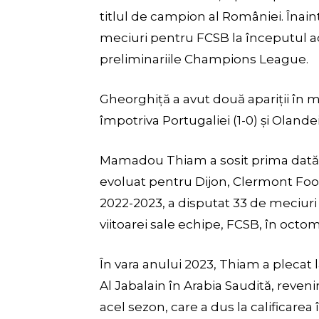
titlul de campion al României. Înaint
meciuri pentru FCSB la începutul ac
preliminariile Champions League.
Gheorghiță a avut două apariții în 
împotriva Portugaliei (1-0) și Olandei
Mamadou Thiam a sosit prima dată l
evoluat pentru Dijon, Clermont Foo
2022-2023, a disputat 33 de meciuri ș
viitoarei sale echipe, FCSB, în octom
În vara anului 2023, Thiam a plecat 
Al Jabalain în Arabia Saudită, reven
acel sezon, care a dus la calificare