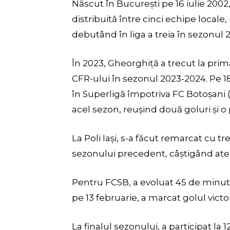
Născut în București pe 16 iulie 200
distribuită între cinci echipe local
debutând în liga a treia în sezonul 2
În 2023, Gheorghiță a trecut la prim
CFR-ului în sezonul 2023-2024. Pe 1
în Superligă împotriva FC Botoșani (1-
acel sezon, reușind două goluri și o 
La Poli Iași, s-a făcut remarcat cu tre
sezonului precedent, câștigând aten
Pentru FCSB, a evoluat 45 de minute 
pe 13 februarie, a marcat golul vict
La finalul sezonului, a participat la 