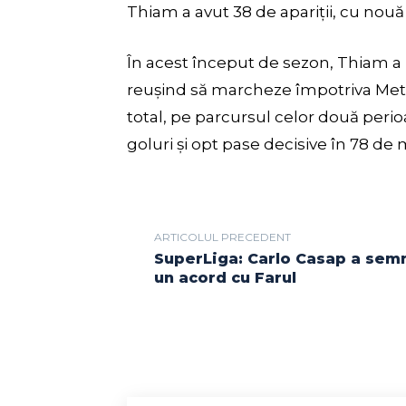
Thiam a avut 38 de apariții, cu nouă 
În acest început de sezon, Thiam a p
reușind să marcheze împotriva Metal
total, pe parcursul celor două perioa
goluri și opt pase decisive în 78 de 
ARTICOLUL PRECEDENT
SuperLiga: Carlo Casap a sem
un acord cu Farul