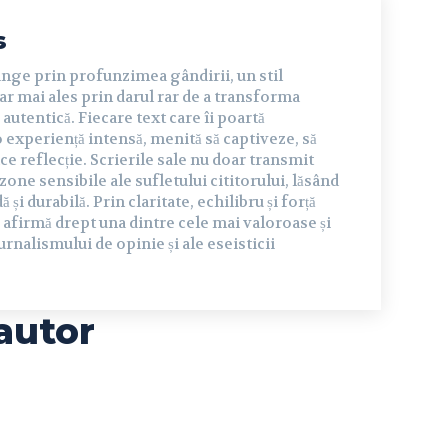
s
inge prin profunzimea gândirii, un stil
dar mai ales prin darul rar de a transforma
autentică. Fiecare text care îi poartă
experiență intensă, menită să captiveze, să
ce reflecție. Scrierile sale nu doar transmit
 zone sensibile ale sufletului cititorului, lăsând
și durabilă. Prin claritate, echilibru și forță
 afirmă drept una dintre cele mai valoroase și
urnalismului de opinie și ale eseisticii
autor