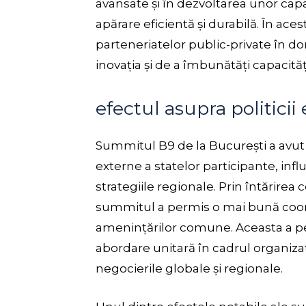
avansate și în dezvoltarea unor cap
apărare eficientă și durabilă. În ace
parteneriatelor public-private în do
inovația și de a îmbunătăți capacităț
efectul asupra politicii
Summitul B9 de la București a avut 
externe a statelor participante, influe
strategiile regionale. Prin întărirea 
summitul a permis o mai bună coordo
amenințărilor comune. Aceasta a p
abordare unitară în cadrul organizații
negocierile globale și regionale.