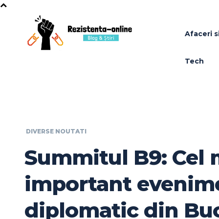
Afaceri si
Tech
DIVERSE NOUTATI
Summitul B9: Cel 
important evenim
diplomatic din Buc