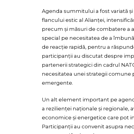
Agenda summitului a fost variată și 
flancului estic al Alianței, intensific
precum și măsuri de combatere a am
special pe necesitatea de a îmbunătă
de reacție rapidă, pentru a răspun
participanții au discutat despre im
partenerii strategici din cadrul NAT
necesitatea unei strategii comune 
emergente.
Un alt element important pe agendă 
a rezilienței naționale și regionale
economice și energetice care pot inf
Participanții au convenit asupra nece