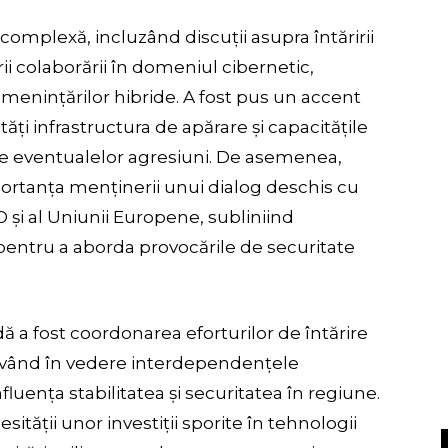
complexă, incluzând discuții asupra întăririi
ării colaborării în domeniul cibernetic,
enințărilor hibride. A fost pus un accent
ți infrastructura de apărare și capacitățile
de eventualelor agresiuni. De asemenea,
portanța menținerii unui dialog deschis cu
O și al Uniunii Europene, subliniind
pentru a aborda provocările de securitate
a fost coordonarea eforturilor de întărire
, având în vedere interdependențele
luența stabilitatea și securitatea în regiune.
sității unor investiții sporite în tehnologii