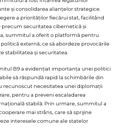
mmitului a fost întărirea legăturilor
nte și consolidarea alianțelor strategice.
gere a priorităților fiecărui stat, facilitând
e precum securitatea cibernetică și
, summitul a oferit o platformă pentru
 politică externă, ce să abordeze provocările
stabilitatea și securitatea.
itul B9 a evidențiat importanța unei politici
abile să răspundă rapid la schimbările din
 au recunoscut necesitatea unei diplomații
orare, pentru a preveni escaladarea
ternațională stabilă. Prin urmare, summitul a
cooperare mai strâns, care să sprijine
oveze interesele comune ale statelor