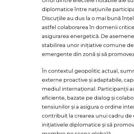
Unul dintre efectele notabile ale su
diplomatice între națiunile participa
Discuțiile au dus la o mai bună înțele
astfel colaborarea în domenii critic
asigurarea energetică. De asemenea
stabilirea unor inițiative comune de
emergente din zonă și să promoveze 
În contextul geopolitic actual, summ
externe proactive și adaptabile, cap
mediul internațional. Participanții
eficiente, bazate pe dialog și colab
tensiunilor și a asigura o ordine in
contribuit la crearea unui cadru de 
inițiativele diplomatice și să prom
membre pe scena globală.