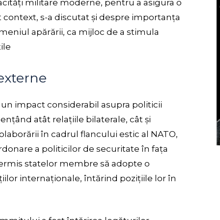
acități militare moderne, pentru a asigura o
st context, s-a discutat și despre importanța
meniul apărării, ca mijloc de a stimula
ile
 externe
un impact considerabil asupra politicii
nțând atât relațiile bilaterale, cât și
colaborării în cadrul flancului estic al NATO,
nare a politicilor de securitate în fața
ermis statelor membre să adopte o
lor internaționale, întărind pozițiile lor în