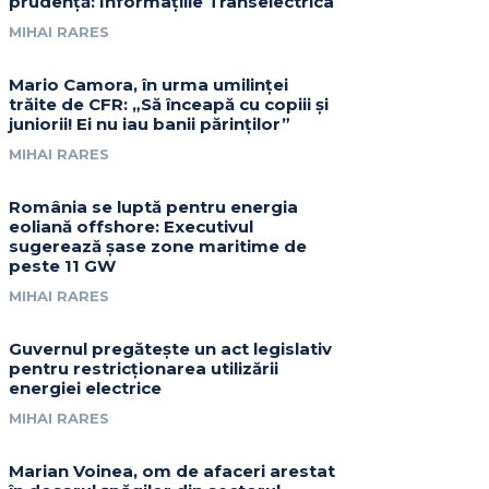
prudență: Informațiile Transelectrica
MIHAI RARES
Mario Camora, în urma umilinței
trăite de CFR: „Să înceapă cu copiii și
juniorii! Ei nu iau banii părinților”
MIHAI RARES
România se luptă pentru energia
eoliană offshore: Executivul
sugerează șase zone maritime de
peste 11 GW
MIHAI RARES
Guvernul pregătește un act legislativ
pentru restricționarea utilizării
energiei electrice
MIHAI RARES
Marian Voinea, om de afaceri arestat