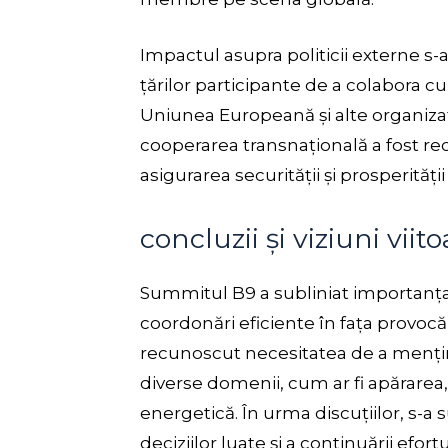
Impactul asupra politicii externe s-
țărilor participante de a colabora cu 
Uniunea Europeană și alte organizaț
cooperarea transnațională a fost re
asigurarea securității și prosperităț
concluzii și viziuni viit
Summitul B9 a subliniat importanța 
coordonări eficiente în fața provocăr
recunoscut necesitatea de a mențin
diverse domenii, cum ar fi apărarea, 
energetică. În urma discuțiilor, s-a
deciziilor luate și a continuării efort