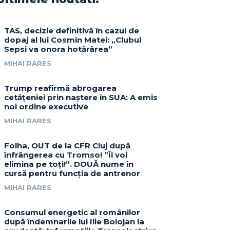
TAS, decizie definitivă în cazul de
dopaj al lui Cosmin Matei: „Clubul
Sepsi va onora hotărârea”
MIHAI RARES
Trump reafirmă abrogarea
cetățeniei prin naștere în SUA: A emis
noi ordine executive
MIHAI RARES
Folha, OUT de la CFR Cluj după
înfrângerea cu Tromso! ”Îi voi
elimina pe toți!”. DOUĂ nume în
cursă pentru funcția de antrenor
MIHAI RARES
Consumul energetic al românilor
după îndemnarile lui Ilie Bolojan la