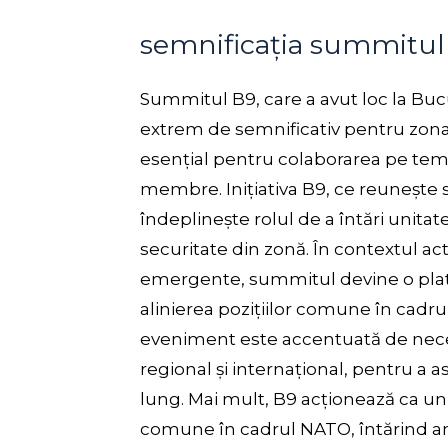
semnificația summitul
Summitul B9, care a avut loc la Bu
extrem de semnificativ pentru zona 
esențial pentru colaborarea pe teme
membre. Inițiativa B9, ce reunește s
îndeplinește rolul de a întări unitat
securitate din zonă. În contextul act
emergente, summitul devine o platfo
alinierea pozițiilor comune în cadru
eveniment este accentuată de neces
regional și internațional, pentru a a
lung. Mai mult, B9 acționează ca un
comune în cadrul NATO, întărind an