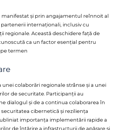
a manifestat și prin angajamentul reînnoit al
partenerii internaționali, inclusiv cu
ii regionale. Această deschidere față de
cunoscută ca un factor esențial pentru
ii pe termen
oare
unei colaborări regionale strânse și a unei
ilor de securitate. Participanții au
e dialogul și de a continua colaborarea în
securitatea cibernetică și reziliența
 subliniat importanța implementării rapide a
urilor de întărire a infrastructurii de apărare și