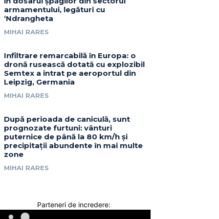
în dosarul șpăgilor din sectorul
armamentului, legături cu
‘Ndrangheta
MIHAI RARES
Infiltrare remarcabilă în Europa: o
dronă rusească dotată cu explozibil
Semtex a intrat pe aeroportul din
Leipzig, Germania
MIHAI RARES
După perioada de caniculă, sunt
prognozate furtuni: vânturi
puternice de până la 80 km/h și
precipitații abundente în mai multe
zone
MIHAI RARES
Parteneri de incredere: