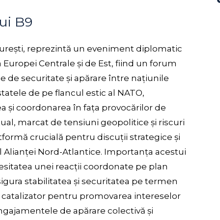
ui B9
curești, reprezintă un eveniment diplomatic
Europei Centrale și de Est, fiind un forum
 de securitate și apărare între națiunile
tatele de pe flancul estic al NATO,
ea și coordonarea în fața provocărilor de
ual, marcat de tensiuni geopolitice și riscuri
rmă crucială pentru discuții strategice și
l Alianței Nord-Atlantice. Importanța acestui
itatea unei reacții coordonate pe plan
sigura stabilitatea și securitatea pe termen
 catalizator pentru promovarea intereselor
gajamentele de apărare colectivă și