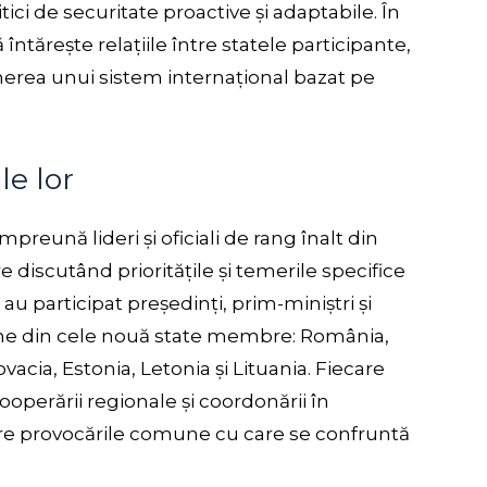
ici de securitate proactive și adaptabile. În
tărește relațiile între statele participante,
inerea unui sistem internațional bazat pe
le lor
reună lideri și oficiali de rang înalt din
re discutând prioritățile și temerile specifice
au participat președinți, prim-miniștri și
xterne din cele nouă state membre: România,
vacia, Estonia, Letonia și Lituania. Fiecare
operării regionale și coordonării în
ere provocările comune cu care se confruntă