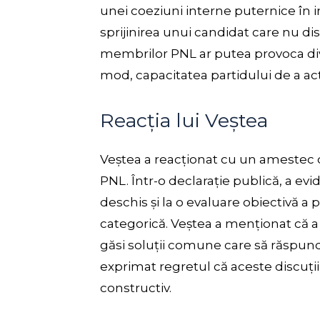
unei coeziuni interne puternice în in
sprijinirea unui candidat care nu d
membrilor PNL ar putea provoca diviz
mod, capacitatea partidului de a acți
Reacția lui Veștea
Veștea a reacționat cu un amestec d
PNL. Într-o declarație publică, a evi
deschis și la o evaluare obiectivă a 
categorică. Veștea a menționat că a
găsi soluții comune care să răspundă a
exprimat regretul că aceste discuții
constructiv.