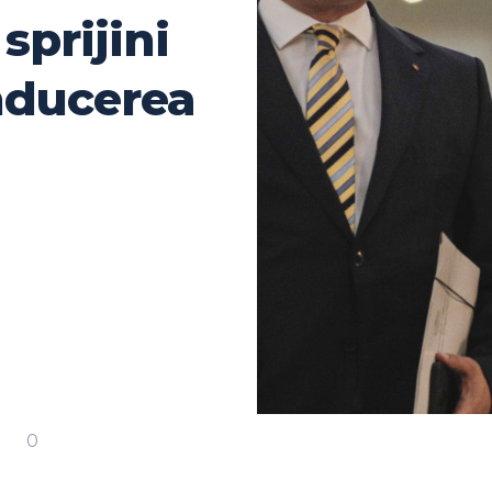
sprijini
nducerea
0