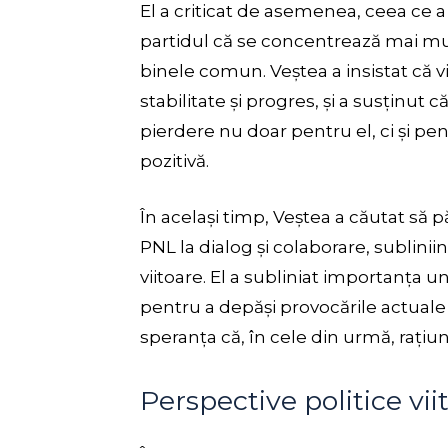
El a criticat de asemenea, ceea ce 
partidul că se concentrează mai mul
binele comun. Veștea a insistat că v
stabilitate și progres, și a susținut
pierdere nu doar pentru el, ci și p
pozitivă.
În același timp, Veștea a căutat să 
PNL la dialog și colaborare, sublinii
viitoare. El a subliniat importanța uni
pentru a depăși provocările actuale
speranța că, în cele din urmă, rațiun
Perspective politice vii