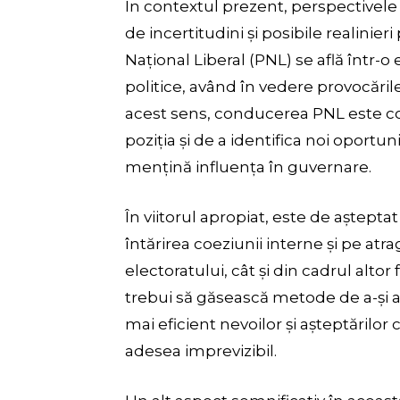
În contextul prezent, perspectivele p
de incertitudini și posibile realinier
Național Liberal (PNL) se află într-o
politice, având în vedere provocăril
acest sens, conducerea PNL este co
poziția și de a identifica noi oportun
mențină influența în guvernare.
În viitorul apropiat, este de aștepta
întărirea coeziunii interne și pe atr
electoratului, cât și din cadrul altor
trebui să găsească metode de a-și 
mai eficient nevoilor și așteptărilor 
adesea imprevizibil.