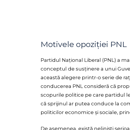
Motivele opoziției PNL
Partidul Național Liberal (PNL) a ma
conceptul de susținere a unui Guve
această alegere printr-o serie de raț
conducerea PNL consideră că propu
scopurile politice pe care partidul 
că sprijinul ar putea conduce la c
politicilor economice și sociale, pr
De asemenea, există neliniști serioa