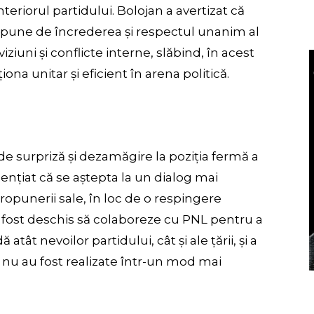
teriorul partidului. Bolojan a avertizat că
ispune de încrederea și respectul unanim al
iuni și conflicte interne, slăbind, în acest
ona unitar și eficient în arena politică.
e surpriză și dezamăgire la poziția fermă a
dențiat că se aștepta la un dialog mai
propunerii sale, în loc de o respingere
 fost deschis să colaboreze cu PNL pentru a
tât nevoilor partidului, cât și ale țării, și a
 nu au fost realizate într-un mod mai