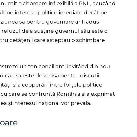
a numit o abordare inflexibilă a PNL, acuzând
t pe interese politice imediate decât pe
iziunea sa pentru guvernare ar fi adus
 că refuzul de a susține guvernul său este o
entru cetățenii care așteptau o schimbare
păstreze un ton conciliant, invitând din nou
nd că ușa este deschisă pentru discuții
tății și a cooperării între forțele politice
 cu care se confruntă România și a exprimat
ea și interesul național vor prevala.
toare