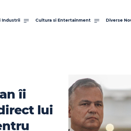
 Industrii
Cultura si Entertainment
Diverse No
an îi
irect lui
entru