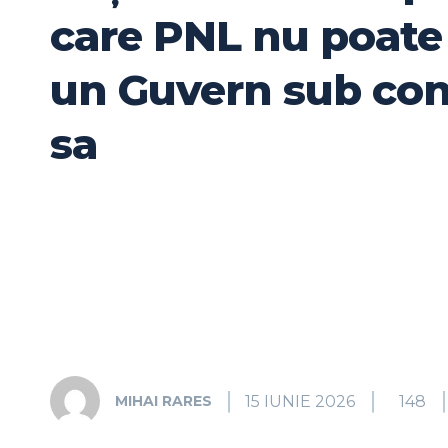
care PNL nu poate 
un Guvern sub co
sa
15 IUNIE 2026
148
MIHAI RARES