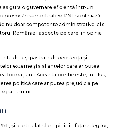
 a asigura o guvernare eficientă într-un
 provocări semnificative. PNL subliniază
de nu doar competențe administrative, ci și
itorul României, aspecte pe care, în opinia
rința de a-și păstra independența și
elor externe și a alianțelor care ar putea
ea formațiunii. Această poziție este, în plus,
ierea politică care ar putea prejudicia pe
e partidului.
an
L, și-a articulat clar opinia în fața colegilor,