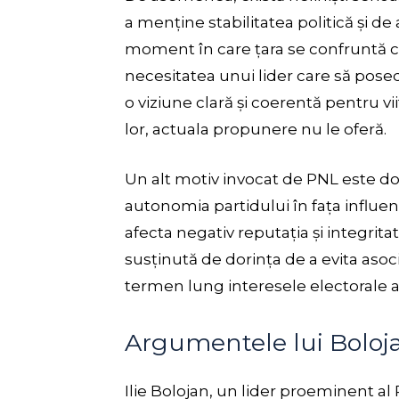
a menține stabilitatea politică și de
moment în care țara se confruntă cu
necesitatea unui lider care să pose
o viziune clară și coerentă pentru vi
lor, actuala propunere nu le oferă.
Un alt motiv invocat de PNL este do
autonomia partidului în fața influenț
afecta negativ reputația și integritat
susținută de dorința de a evita asoc
termen lung interesele electorale al
Argumentele lui Boloj
Ilie Bolojan, un lider proeminent al PN