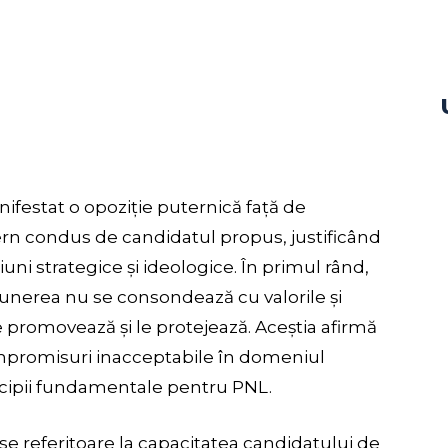
nifestat o opoziție puternică față de
rn condus de candidatul propus, justificând
iuni strategice și ideologice. În primul rând,
nerea nu se consondează cu valorile și
le promovează și le protejează. Aceștia afirmă
ompromisuri inacceptabile în domeniul
incipii fundamentale pentru PNL.
se referitoare la capacitatea candidatului de