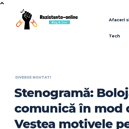
Afaceri si
Tech
DIVERSE NOUTATI
Stenogramă: Boloj
comunică în mod d
Veștea motivele p