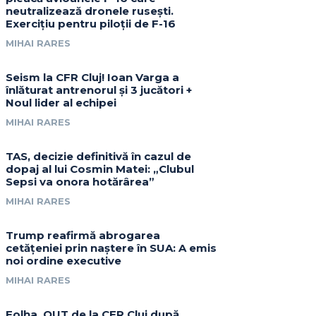
neutralizează dronele rusești.
Exercițiu pentru piloții de F-16
MIHAI RARES
Seism la CFR Cluj! Ioan Varga a
înlăturat antrenorul și 3 jucători +
Noul lider al echipei
MIHAI RARES
TAS, decizie definitivă în cazul de
dopaj al lui Cosmin Matei: „Clubul
Sepsi va onora hotărârea”
MIHAI RARES
Trump reafirmă abrogarea
cetățeniei prin naștere în SUA: A emis
noi ordine executive
MIHAI RARES
Folha, OUT de la CFR Cluj după