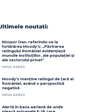
Ultimele noutati:
Nicușor Dan, referindu-se la
hotărârea Moody’s: „Păstrarea
ratingului României evidențiază
muncile instituțiilor, ale populației și
ale sectorului privat”
MIHAI RARES
Moody’s menține ratingul de țară al
României, având o perspectivă
negativă
MIHAI RARES
Alertă în baza aeriană de unde
pleacă avioanele F-16 care