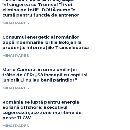
înfrângerea cu Tromso! ”Îi voi
elimina pe toți!”. DOUĂ nume în
cursă pentru funcția de antrenor
MIHAI RARES
Consumul energetic al românilor
după îndemnarile lui Ilie Bolojan la
prudență: Informațiile Transelectrica
MIHAI RARES
Mario Camora, în urma umilinței
trăite de CFR: „Să înceapă cu copiii și
juniorii! Ei nu iau banii părinților”
MIHAI RARES
România se luptă pentru energia
eoliană offshore: Executivul
sugerează șase zone maritime de
peste 11 GW
MIHAI RARES