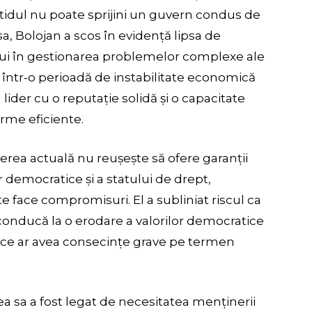
tidul nu poate sprijini un guvern condus de
sa, Bolojan a scos în evidență lipsa de
ului în gestionarea problemelor complexe ale
 într-o perioadă de instabilitate economică
lider cu o reputație solidă și o capacitate
me eficiente.
rea actuală nu reușește să ofere garanții
r democratice și a statului de drept,
face compromisuri. El a subliniat riscul ca
 conducă la o erodare a valorilor democratice
ea ce ar avea consecințe grave pe termen
a sa a fost legat de necesitatea menținerii