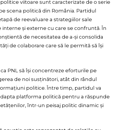
olitice viitoare sunt caracterizate de o serie
i pe scena politică din România. Partidul
 etapă de reevaluare a strategiilor sale
e interne și externe cu care se confruntă. În
nștientă de necesitatea de a-și consolida
ități de colaborare care să le permită să își
t ca PNL să își concentreze eforturile pe
agerea de noi susținători, atât din rândul
 formațiuni politice. Între timp, partidul va
adapta platforma politică pentru a răspunde
cetățenilor, într-un peisaj politic dinamic și