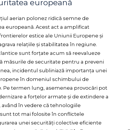
curitatea europeană
țiul aerian polonez ridică semne de
ea europeană. Acest act a amplificat
frontierelor estice ale Uniunii Europene și
rava relațiile și stabilitatea în regiune.
tlantice sunt forțate acum să reevalueze
scă măsurile de securitate pentru a preveni
menea, incidentul subliniază importanța unei
 europene în domeniul schimbului de
ene. Pe termen lung, asemenea provocări pot
ernizare a forțelor armate și de extindere a
, având în vedere că tehnologiile
nt tot mai folosite în conflictele
gurarea unei securități colective eficiente