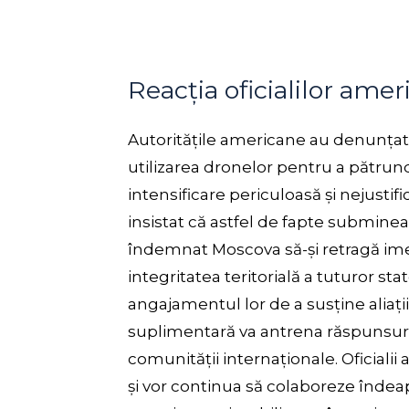
Reacția oficialilor amer
Autoritățile americane au denunțat 
utilizarea dronelor pentru a pătrun
intensificare periculoasă și nejustifi
insistat că astfel de fapte submineaz
îndemnat Moscova să-și retragă imed
integritatea teritorială a tuturor st
angajamentul lor de a susține aliați
suplimentară va antrena răspunsur
comunității internaționale. Oficiali
și vor continua să colaboreze îndea