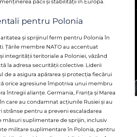
enținerea păcii și stabilității în Europa.
dentali pentru Polonia
idaritatea și sprijinul ferm pentru Polonia în
ști. Țările membre NATO au accentuat
i integrității teritoriale a Poloniei, văzând
 la adresa securității colective. Liderii
de a asigura apărarea și protecția fiecărui
d că orice agresiune împotriva unui membru
a întregii alianțe. Germania, Franța și Marea
în care au condamnat acțiunile Rusiei și au
ri strânse pentru a preveni escaladarea
te măsuri suplimentare de sprijin, inclusiv
te militare suplimentare în Polonia, pentru