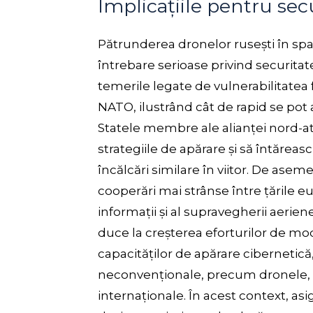
Implicațiile pentru se
Pătrunderea dronelor rusești în spa
întrebare serioase privind securitat
temerile legate de vulnerabilitatea 
NATO, ilustrând cât de rapid se pot ag
Statele membre ale alianței nord-a
strategiile de apărare și să întărea
încălcări similare în viitor. De ase
cooperări mai strânse între țările
informații și al supravegherii aeri
duce la creșterea eforturilor de mod
capacităților de apărare cibernetică
neconvenționale, precum dronele, su
internaționale. În acest context, asi