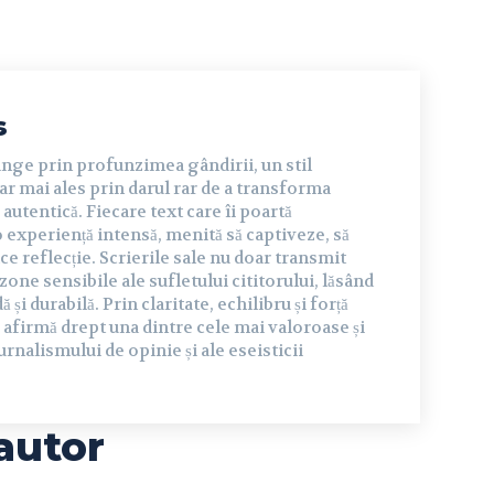
s
inge prin profunzimea gândirii, un stil
dar mai ales prin darul rar de a transforma
autentică. Fiecare text care îi poartă
experiență intensă, menită să captiveze, să
ce reflecție. Scrierile sale nu doar transmit
 zone sensibile ale sufletului cititorului, lăsând
și durabilă. Prin claritate, echilibru și forță
 afirmă drept una dintre cele mai valoroase și
urnalismului de opinie și ale eseisticii
autor