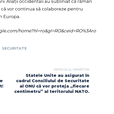
rii. Aliații occidentali au subliniat că rămân
și că vor continua să colaboreze pentru
 în Europa.
s.google.com/home?hl=ro&gl=RO&ceid=RO%3Aro
SECURITATE
ARTICOLUL URMĂTOR
Statele Unite au asigurat în
ie
cadrul Consiliului de Securitate
t!
al ONU că vor proteja „fiecare
centimetru” al teritorului NATO.