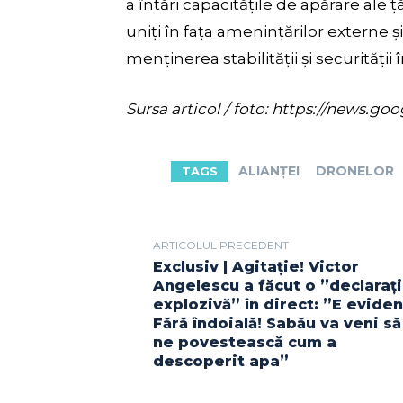
a întări capacitățile de apărare ale ță
uniți în fața amenințărilor externe 
menținerea stabilității și securității
Sursa articol / foto: https://new
ALIANȚEI
DRONELOR
TAGS
ARTICOLUL PRECEDENT
Exclusiv | Agitație! Victor
Angelescu a făcut o ”declaraț
explozivă” în direct: ”E eviden
Fără îndoială! Sabău va veni să
ne povestească cum a
descoperit apa”