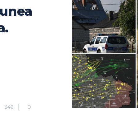
iunea
a.
346
0