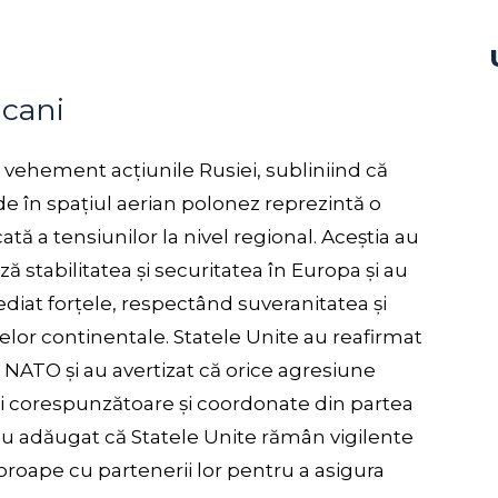
icani
vehement acțiunile Rusiei, subliniind că
de în spațiul aerian polonez reprezintă o
cată a tensiunilor la nivel regional. Aceștia au
ă stabilitatea și securitatea în Europa și au
iat forțele, respectând suveranitatea și
atelor continentale. Statele Unite au reafirmat
i NATO și au avertizat că orice agresiune
i corespunzătoare și coordonate din partea
i au adăugat că Statele Unite rămân vigilente
proape cu partenerii lor pentru a asigura