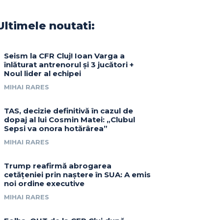
Ultimele noutati:
Seism la CFR Cluj! Ioan Varga a
înlăturat antrenorul și 3 jucători +
Noul lider al echipei
MIHAI RARES
TAS, decizie definitivă în cazul de
dopaj al lui Cosmin Matei: „Clubul
Sepsi va onora hotărârea”
MIHAI RARES
Trump reafirmă abrogarea
cetățeniei prin naștere în SUA: A emis
noi ordine executive
MIHAI RARES