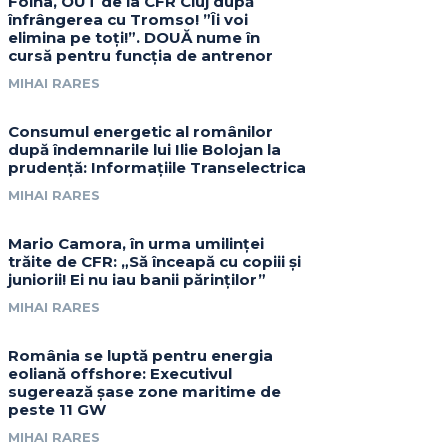
Folha, OUT de la CFR Cluj după
înfrângerea cu Tromso! ”Îi voi
elimina pe toți!”. DOUĂ nume în
cursă pentru funcția de antrenor
MIHAI RARES
Consumul energetic al românilor
după îndemnarile lui Ilie Bolojan la
prudență: Informațiile Transelectrica
MIHAI RARES
Mario Camora, în urma umilinței
trăite de CFR: „Să înceapă cu copiii și
juniorii! Ei nu iau banii părinților”
MIHAI RARES
România se luptă pentru energia
eoliană offshore: Executivul
sugerează șase zone maritime de
peste 11 GW
MIHAI RARES