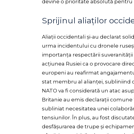
devine o prioritate absolută pentru m
Sprijinul aliaților occi
Aliații occidentali și-au declarat sol
urma incidentului cu dronele ruse
importanța respectării suveranității ș
acțiunea Rusiei ca o provocare directă
europeni au reafirmat angajamentul 
stat membru al alianței, subliniin
NATO va fi considerată un atac asupr
Britanie au emis declarații comune 
subliniat necesitatea unei colaboră
tensiunilor. În plus, au fost discuta
desfășurarea de trupe și echipamen