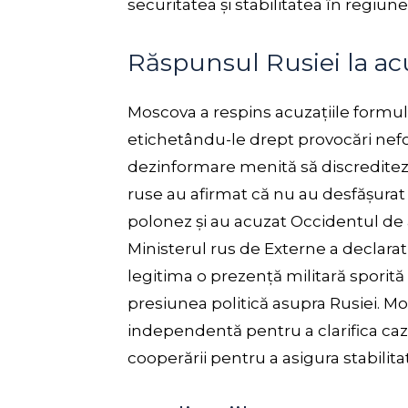
securitatea și stabilitatea în regiune
Răspunsul Rusiei la acu
Moscova a respins acuzațiile formulat
etichetându-le drept provocări nef
dezinformare menită să discrediteze
ruse au afirmat că nu au desfășurat 
polonez și au acuzat Occidentul de a
Ministerul rus de Externe a declarat 
legitima o prezență militară sporită
presiunea politică asupra Rusiei. Mo
independentă pentru a clarifica cazul
cooperării pentru a asigura stabilita