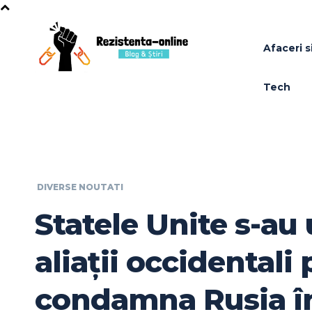
Afaceri si
Tech
DIVERSE NOUTATI
Statele Unite s-au 
aliații occidentali
condamna Rusia î