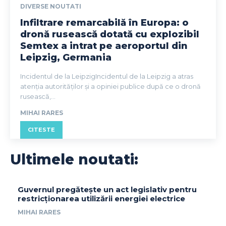
DIVERSE NOUTATI
Infiltrare remarcabilă în Europa: o
dronă rusească dotată cu explozibil
Semtex a intrat pe aeroportul din
Leipzig, Germania
Incidentul de la LeipzigIncidentul de la Leipzig a atras
atenția autorităților și a opiniei publice după ce o dronă
rusească,...
MIHAI RARES
CITESTE
Ultimele noutati:
Guvernul pregătește un act legislativ pentru
restricționarea utilizării energiei electrice
MIHAI RARES