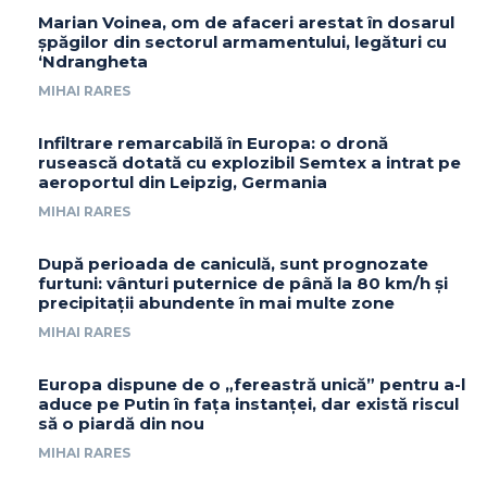
Marian Voinea, om de afaceri arestat în dosarul
șpăgilor din sectorul armamentului, legături cu
‘Ndrangheta
MIHAI RARES
Infiltrare remarcabilă în Europa: o dronă
rusească dotată cu explozibil Semtex a intrat pe
aeroportul din Leipzig, Germania
MIHAI RARES
După perioada de caniculă, sunt prognozate
furtuni: vânturi puternice de până la 80 km/h și
precipitații abundente în mai multe zone
MIHAI RARES
Europa dispune de o „fereastră unică” pentru a-l
aduce pe Putin în fața instanței, dar există riscul
să o piardă din nou
MIHAI RARES