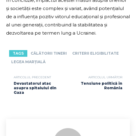
În concluzie, impactul acestei măsuri asupra tinerilor
și societății este complex și variat, având potențialul
de a influența pozitiv viitorul educațional și profesional
al unei generații, contribuind la stabilitatea și
dezvoltarea pe termen lung a Ucrainei.
TAGS
CĂLĂTORII TINERI
CRITERII ELIGIBILITATE
LEGEA MARȚIALĂ
ARTICOLUL PRECEDENT
ARTICOLUL URMĂTOR
Devastatorul atac
Tensiune politică în
asupra spitalului din
România
Gaza