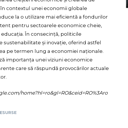
 în contextul unei economii globale
duce la o utilizare mai eficientă a fondurilor
stent pentru sectoarele economice cheie,
 educația. În consecință, politicile
sustenabilitate și inovație, oferind astfel
rea pe termen lung a economiei naționale.
ază importanța unei viziuni economice
arente care să răspundă provocărilor actuale
or.
s.google.com/home?hl=ro&gl=RO&ceid=RO%3Aro
ESURSE