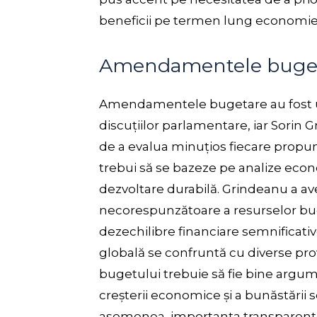
beneficii pe termen lung economiei na
Amendamentele buge
Amendamentele bugetare au fost un
discuțiilor parlamentare, iar Sorin G
de a evalua minuțios fiecare propu
trebui să se bazeze pe analize econo
dezvoltare durabilă. Grindeanu a ave
necorespunzătoare a resurselor bu
dezechilibre financiare semnificativ
globală se confruntă cu diverse provo
bugetului trebuie să fie bine argum
creșterii economice și a bunăstării s
asemenea, importanța transparențe