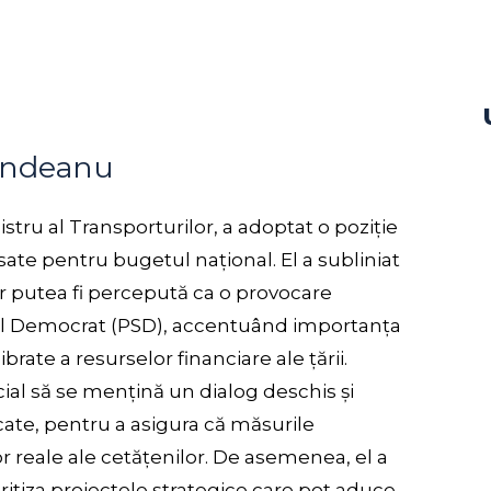
rindeanu
stru al Transporturilor, a adoptat o poziție
te pentru bugetul național. El a subliniat
e ar putea fi percepută ca o provocare
ial Democrat (PSD), accentuând importanța
brate a resurselor financiare ale țării.
al să se mențină un dialog deschis și
icate, pentru a asigura că măsurile
 reale ale cetățenilor. De asemenea, el a
ritiza proiectele strategice care pot aduce