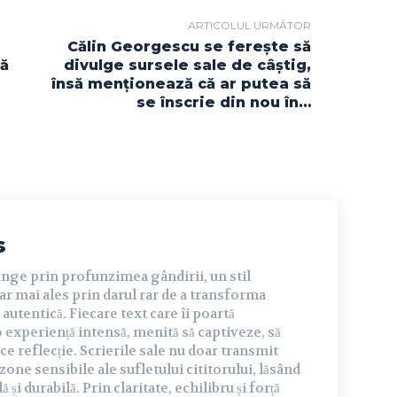
ARTICOLUL URMĂTOR
Călin Georgescu se ferește să
ră
divulge sursele sale de câștig,
însă menționează că ar putea să
se înscrie din nou în…
s
inge prin profunzimea gândirii, un stil
dar mai ales prin darul rar de a transforma
autentică. Fiecare text care îi poartă
experiență intensă, menită să captiveze, să
ce reflecție. Scrierile sale nu doar transmit
 zone sensibile ale sufletului cititorului, lăsând
și durabilă. Prin claritate, echilibru și forță