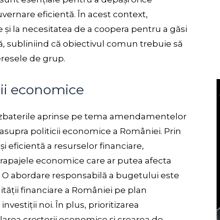
uvernare eficientă. În acest context,
 și la necesitatea de a coopera pentru a găsi
ă, subliniind că obiectivul comun trebuie să
eresele de grup.
cii economice
dezbaterile aprinse pe tema amendamentelor
asupra politicii economice a României. Prin
i eficientă a resurselor financiare,
rapajele economice care ar putea afecta
. O abordare responsabilă a bugetului este
tății financiare a României pe plan
vestiții noi. În plus, prioritizarea
larea creșterii economice și crearea de