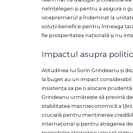
neînțelegeri și pentru a asigura o g
vicepremierul a îndemnat la unitate
soluții benefice pentru întreaga țar
fie prosperitatea națională și nu int
Impactul asupra politi
Atitudinea lui Sorin Grindeanu și 
la buget au un impact considerabil 
insistența sa pe o alocare prudentă ș
Grindeanu urmărește să prevină de
stabilitatea macroeconomică a țării
crucială pentru menținerea credibili
internațional și pentru atragerea de in
proiectelor strategice vizează stimu