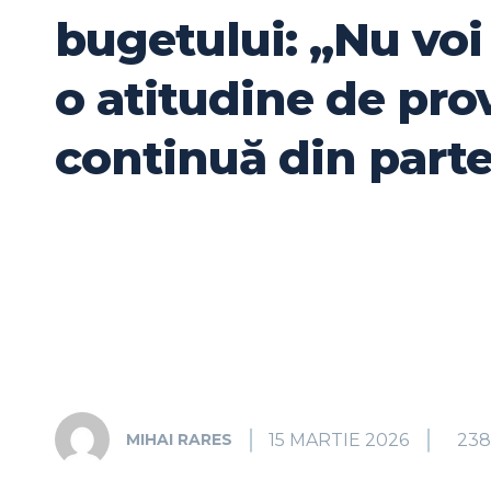
bugetului: „Nu voi
o atitudine de pro
continuă din part
15 MARTIE 2026
238
MIHAI RARES