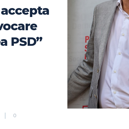
 accepta
vocare
ea PSD”
0