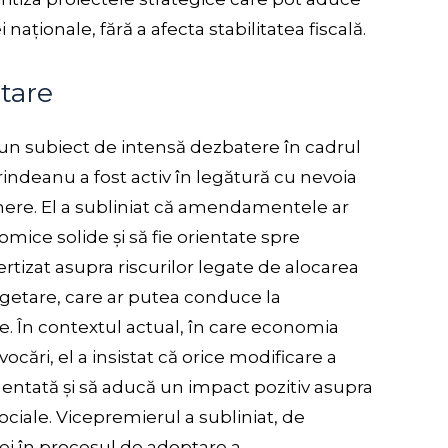
ționale, fără a afecta stabilitatea fiscală.
tare
 subiect de intensă dezbatere în cadrul
rindeanu a fost activ în legătură cu nevoia
nere. El a subliniat că amendamentele ar
mice solide și să fie orientate spre
rtizat asupra riscurilor legate de alocarea
getare, care ar putea conduce la
e. În contextul actual, în care economia
cări, el a insistat că orice modificare a
entată și să aducă un impact pozitiv asupra
ociale. Vicepremierul a subliniat, de
i în procesul de adoptare a