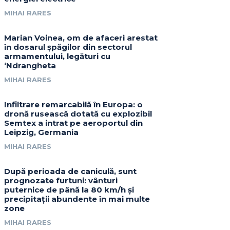
MIHAI RARES
Marian Voinea, om de afaceri arestat
în dosarul șpăgilor din sectorul
armamentului, legături cu
‘Ndrangheta
MIHAI RARES
Infiltrare remarcabilă în Europa: o
dronă rusească dotată cu explozibil
Semtex a intrat pe aeroportul din
Leipzig, Germania
MIHAI RARES
După perioada de caniculă, sunt
prognozate furtuni: vânturi
puternice de până la 80 km/h și
precipitații abundente în mai multe
zone
MIHAI RARES