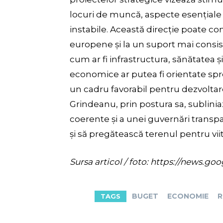
locuri de muncă, aspecte esențiale
instabile. Această direcție poate con
europene și la un suport mai consi
cum ar fi infrastructura, sănătatea și
economice ar putea fi orientate spre 
un cadru favorabil pentru dezvolta
Grindeanu, prin postura sa, sublini
coerente și a unei guvernări transp
și să pregătească terenul pentru viit
Sursa articol / foto: https://new
BUGET
ECONOMIE
R
TAGS