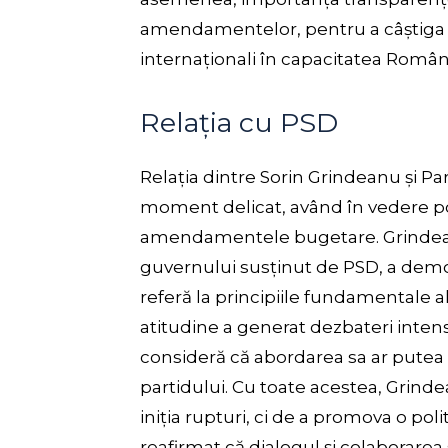
amendamentelor, pentru a câștiga î
internaționali în capacitatea Români
Relația cu PSD
Relația dintre Sorin Grindeanu și Pa
moment delicat, având în vedere po
amendamentele bugetare. Grindean
guvernului susținut de PSD, a dem
referă la principiile fundamentale a
atitudine a generat dezbateri intens
consideră că abordarea sa ar putea fi
partidului. Cu toate acestea, Grind
iniția rupturi, ci de a promova o poli
reafirmat că dialogul și colaborarea