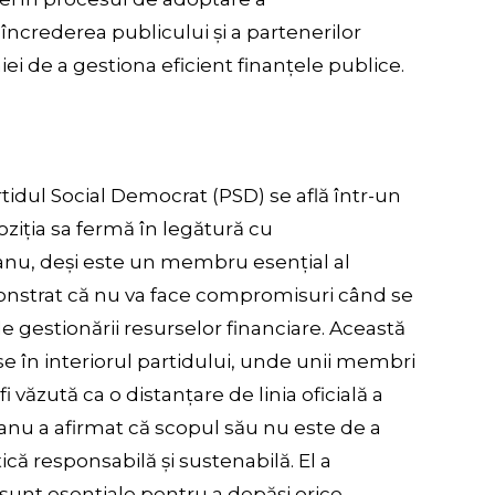
ncrederea publicului și a partenerilor
ei de a gestiona eficient finanțele publice.
rtidul Social Democrat (PSD) se află într-un
ziția sa fermă în legătură cu
u, deși este un membru esențial al
onstrat că nu va face compromisuri când se
le gestionării resurselor financiare. Această
e în interiorul partidului, unde unii membri
 văzută ca o distanțare de linia oficială a
eanu a afirmat că scopul său nu este de a
tică responsabilă și sustenabilă. El a
 sunt esențiale pentru a depăși orice