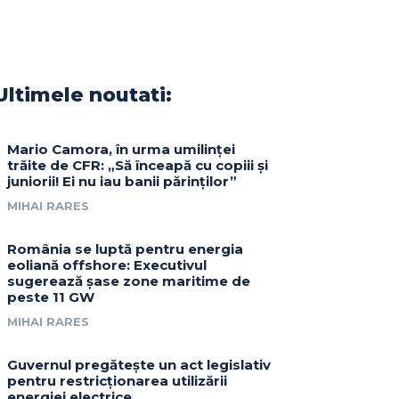
Ultimele noutati:
Mario Camora, în urma umilinței
trăite de CFR: „Să înceapă cu copiii și
juniorii! Ei nu iau banii părinților”
MIHAI RARES
România se luptă pentru energia
eoliană offshore: Executivul
sugerează șase zone maritime de
peste 11 GW
MIHAI RARES
Guvernul pregătește un act legislativ
pentru restricționarea utilizării
energiei electrice