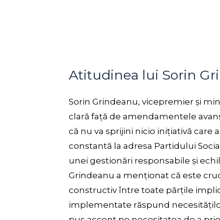
Atitudinea lui Sorin G
Sorin Grindeanu, vicepremier și mini
clară față de amendamentele avansa
că nu va sprijini nicio inițiativă car
constantă la adresa Partidului Soc
unei gestionări responsabile și echili
Grindeanu a menționat că este cruci
constructiv între toate părțile impl
implementate răspund necesităților
pus accent pe necesitatea de a prio