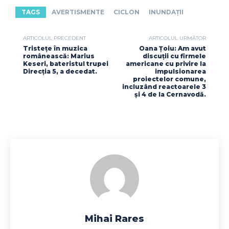
TAGS
AVERTISMENTE
CICLON
INUNDAȚII
ARTICOLUL PRECEDENT
ARTICOLUL URMĂTOR
Tristețe în muzica
Oana Ţoiu: Am avut
românească: Marius
discuții cu firmele
Keseri, bateristul trupei
americane cu privire la
Direcția 5, a decedat.
impulsionarea
proiectelor comune,
incluzând reactoarele 3
și 4 de la Cernavodă.
Mihai Rares