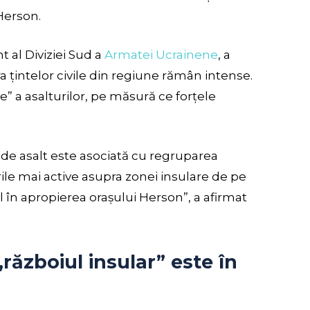
Herson.
t al Diviziei Sud a
Armatei Ucrainene
, a
a țintelor civile din regiune rămân intense.
” a asalturilor, pe măsură ce forțele
de asalt este asociată cu regruparea
rile mai active asupra zonei insulare de pe
l în apropierea orașului Herson”, a afirmat
războiul insular” este în