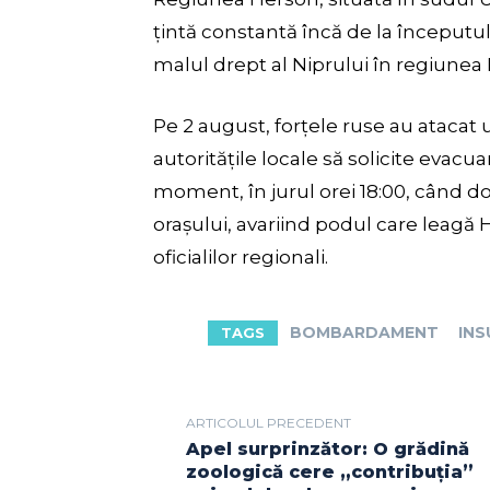
țintă constantă încă de la începutul
malul drept al Niprului în regiunea
Pe 2 august, forțele ruse au ataca
autoritățile locale să solicite evacuar
moment, în jurul orei 18:00, când 
orașului, avariind podul care leagă
oficialilor regionali.
BOMBARDAMENT
INS
TAGS
ARTICOLUL PRECEDENT
Apel surprinzător: O grădină
zoologică cere „contribuția”