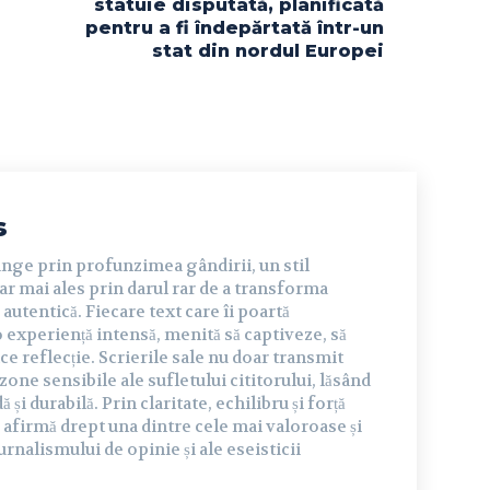
statuie disputată, planificată
pentru a fi îndepărtată într-un
stat din nordul Europei
s
inge prin profunzimea gândirii, un stil
dar mai ales prin darul rar de a transforma
autentică. Fiecare text care îi poartă
experiență intensă, menită să captiveze, să
ce reflecție. Scrierile sale nu doar transmit
 zone sensibile ale sufletului cititorului, lăsând
și durabilă. Prin claritate, echilibru și forță
 afirmă drept una dintre cele mai valoroase și
urnalismului de opinie și ale eseisticii