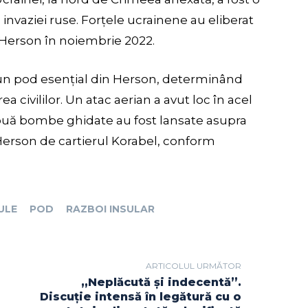
 invaziei ruse. Forțele ucrainene au eliberat
 Herson în noiembrie 2022.
t un pod esențial din Herson, determinând
ea civililor. Un atac aerian a avut loc în acel
două bombe ghidate au fost lansate asupra
 Herson de cartierul Korabel, conform
ULE
POD
RAZBOI INSULAR
ARTICOLUL URMĂTOR
„Neplăcută și indecentă”.
Discuție intensă în legătură cu o