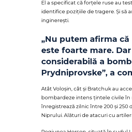
El a specificat că forțele ruse au 
identifice pozițiile de tragere. Și s
inginerești.
„Nu putem afirma că i
este foarte mare. Dar
considerabilă a bomb
Prydniprovske”, a co
Atât Voloșin, cât și Bratchuk au acc
bombardeze intens țintele civile în
înregistrează zilnic între 200 și 25
Niprului. Alături de atacuri cu artil
Regiunea Herson, situată în sudul U