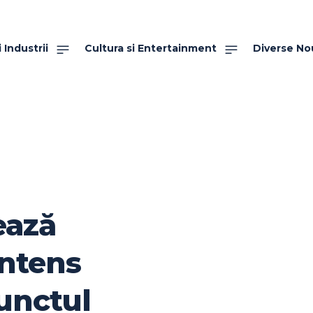
 Industrii
Cultura si Entertainment
Diverse No
ează
intens
punctul