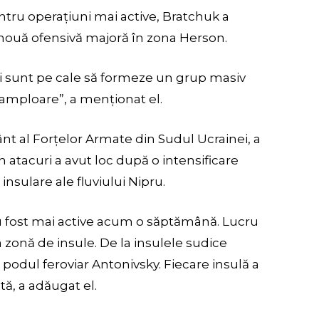
tru operațiuni mai active, Bratchuk a
o nouă ofensivă majoră în zona Herson.
i sunt pe cale să formeze un grup masiv
 amploare”, a menționat el.
ânt al Forțelor Armate din Sudul Ucrainei, a
 atacuri a avut loc după o intensificare
 insulare ale fluviului Nipru.
au fost mai active acum o săptămână. Lucru
 zonă de insule. De la insulele sudice
odul feroviar Antonivsky. Fiecare insulă a
ă, a adăugat el.