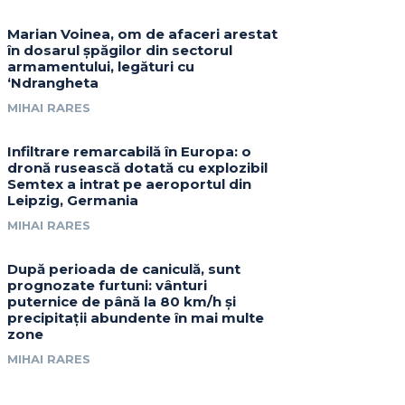
Marian Voinea, om de afaceri arestat
în dosarul șpăgilor din sectorul
armamentului, legături cu
‘Ndrangheta
MIHAI RARES
Infiltrare remarcabilă în Europa: o
dronă rusească dotată cu explozibil
Semtex a intrat pe aeroportul din
Leipzig, Germania
MIHAI RARES
După perioada de caniculă, sunt
prognozate furtuni: vânturi
puternice de până la 80 km/h și
precipitații abundente în mai multe
zone
MIHAI RARES