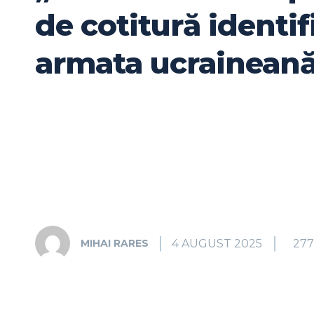
de cotitură identif
armata ucraineană
4 AUGUST 2025
277
MIHAI RARES