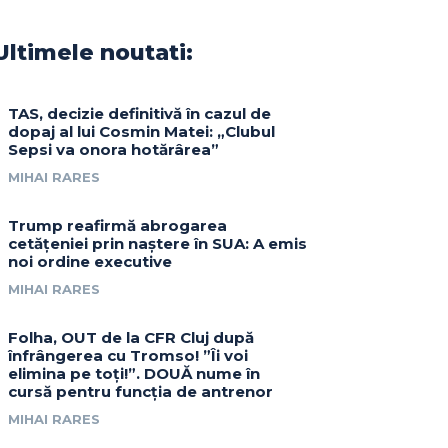
Ultimele noutati:
TAS, decizie definitivă în cazul de
dopaj al lui Cosmin Matei: „Clubul
Sepsi va onora hotărârea”
MIHAI RARES
Trump reafirmă abrogarea
cetățeniei prin naștere în SUA: A emis
noi ordine executive
MIHAI RARES
Folha, OUT de la CFR Cluj după
înfrângerea cu Tromso! ”Îi voi
elimina pe toți!”. DOUĂ nume în
cursă pentru funcția de antrenor
MIHAI RARES