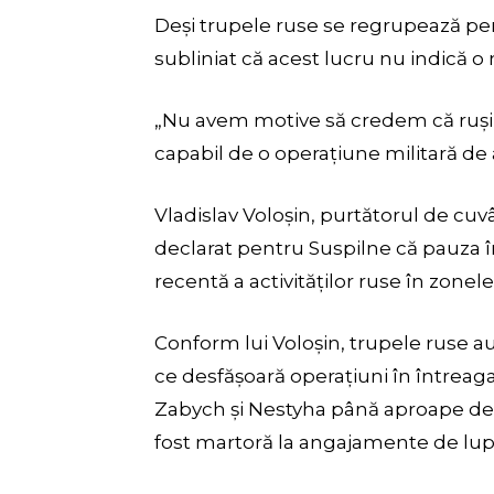
Deși trupele ruse se regrupează pen
subliniat că acest lucru nu indică 
„Nu avem motive să credem că ruși
capabil de o operațiune militară de
Vladislav Voloșin, purtătorul de cuv
declarat pentru Suspilne că pauza în
recentă a activităților ruse în zonele
Conform lui Voloșin, trupele ruse 
ce desfășoară operațiuni în întreaga
Zabych și Nestyha până aproape de p
fost martoră la angajamente de lupt