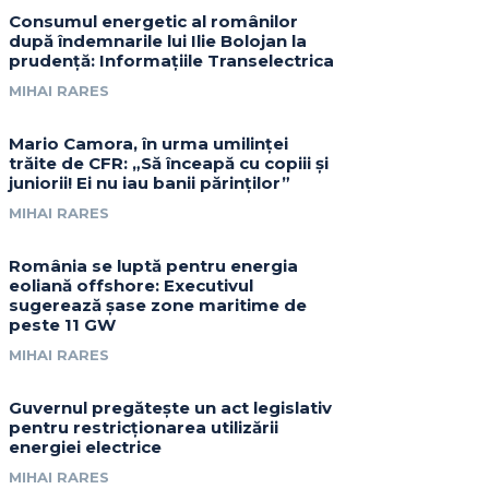
Consumul energetic al românilor
după îndemnarile lui Ilie Bolojan la
prudență: Informațiile Transelectrica
MIHAI RARES
Mario Camora, în urma umilinței
trăite de CFR: „Să înceapă cu copiii și
juniorii! Ei nu iau banii părinților”
MIHAI RARES
România se luptă pentru energia
eoliană offshore: Executivul
sugerează șase zone maritime de
peste 11 GW
MIHAI RARES
Guvernul pregătește un act legislativ
pentru restricționarea utilizării
energiei electrice
MIHAI RARES