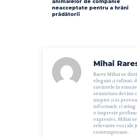
animalelor de companie
neacceptate pentru a hrăni
prădătorii
Mihai Rare
Rares Mihai se dist
elegant și rafinat, 
cuvintele în emoție 
semnătura devine o 
inspire și să provoa
informații, ci ating
o impresie profundă 
expresivă, Mihai se
relevante voci ale j
contemporane.