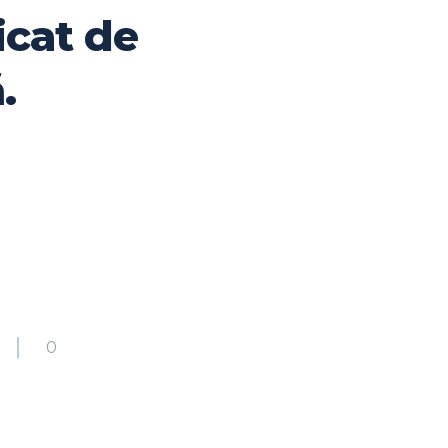
icat de
.
0