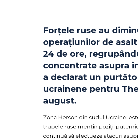
Forțele ruse au dimi
operațiunilor de asal
24 de ore, regrupând
concentrate asupra in
a declarat un purtăto
ucrainene pentru The
august.
Zona Herson din sudul Ucrainei este 
trupele ruse mențin poziții puterni
continuă să efectueze atacuri asupra 