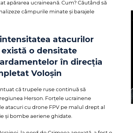
testat apărarea ucraineană. Cum? Căutând să
ă analizeze câmpurile minate și barajele
ntensitatea atacurilor
 există o densitate
ardamentelor în direcția
mpletat Voloșin
entuat că trupele ruse continuă să
 regiunea Herson. Forțele ucrainene
0 de atacuri cu drone FPV pe malul drept al
erie și bombe aeriene ghidate.
crainei, la nord de Crimeea anexată, a fost o