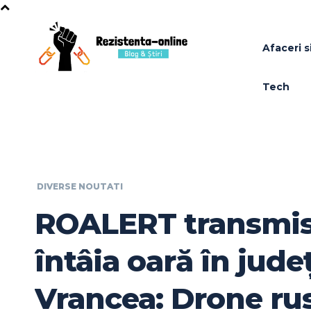
Afaceri si
Tech
DIVERSE NOUTATI
ROALERT transmis
întâia oară în jude
Vrancea: Drone rus