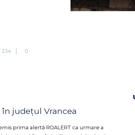
234
0
în județul Vrancea
au emis prima alertă ROALERT ca urmare a