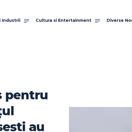
 Industrii
Cultura si Entertainment
Diverse No
 pentru
țul
ești au