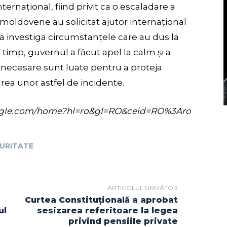
internațional, fiind privit ca o escaladare a
e moldovene au solicitat ajutor internațional
 a investiga circumstanțele care au dus la
 timp, guvernul a făcut apel la calm și a
e necesare sunt luate pentru a proteja
rea unor astfel de incidente.
s.google.com/home?hl=ro&gl=RO&ceid=RO%3Aro
URITATE
ARTICOLUL URMĂTOR
Curtea Constituțională a aprobat
ul
sesizarea referitoare la legea
privind pensiile private