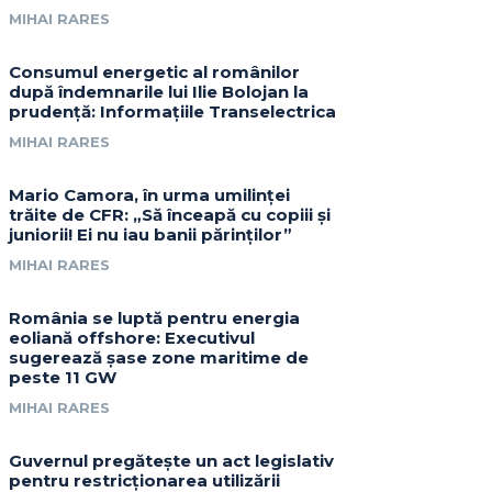
MIHAI RARES
Consumul energetic al românilor
după îndemnarile lui Ilie Bolojan la
prudență: Informațiile Transelectrica
MIHAI RARES
Mario Camora, în urma umilinței
trăite de CFR: „Să înceapă cu copiii și
juniorii! Ei nu iau banii părinților”
MIHAI RARES
România se luptă pentru energia
eoliană offshore: Executivul
sugerează șase zone maritime de
peste 11 GW
MIHAI RARES
Guvernul pregătește un act legislativ
pentru restricționarea utilizării