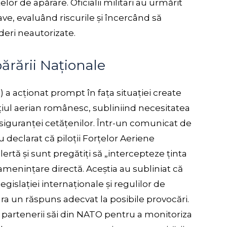
lor de apărare. Oficialii militari au urmărit
ave, evaluând riscurile și încercând să
deri neautorizate.
ărării Naționale
 a acționat prompt în fața situației create
țiul aerian românesc, subliniind necesitatea
 a siguranței cetățenilor. Într-un comunicat de
 declarat că piloții Forțelor Aeriene
ertă și sunt pregătiți să „intercepteze ținta
amenințare directă. Aceștia au subliniat că
gislației internaționale și regulilor de
ra un răspuns adecvat la posibile provocări.
artenerii săi din NATO pentru a monitoriza