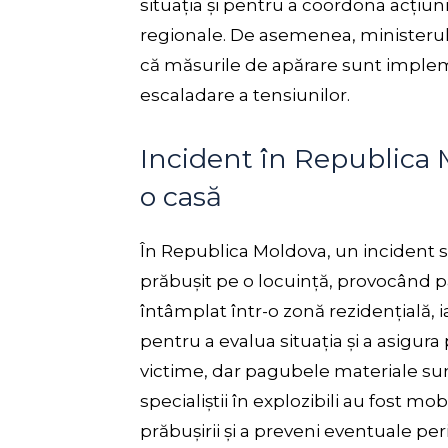
situația și pentru a coordona acțiu
regionale. De asemenea, ministerul 
că măsurile de apărare sunt implem
escaladare a tensiunilor.
Incident în Republica 
o casă
În Republica Moldova, un incident s
prăbușit pe o locuință, provocând pa
întâmplat într-o zonă rezidențială, ia
pentru a evalua situația și a asigura 
victime, dar pagubele materiale sun
specialiștii în explozibili au fost mob
prăbușirii și a preveni eventuale pe