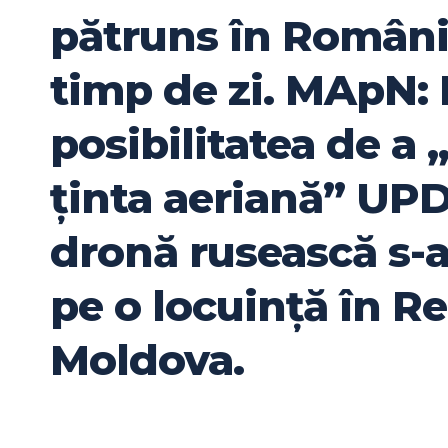
pătruns în Români
timp de zi. MApN: P
posibilitatea de a
ținta aeriană” UP
dronă rusească s-a
pe o locuință în R
Moldova.