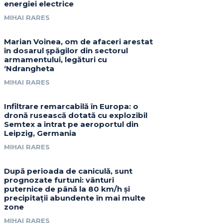
energiei electrice
MIHAI RARES
Marian Voinea, om de afaceri arestat
în dosarul șpăgilor din sectorul
armamentului, legături cu
‘Ndrangheta
MIHAI RARES
Infiltrare remarcabilă în Europa: o
dronă rusească dotată cu explozibil
Semtex a intrat pe aeroportul din
Leipzig, Germania
MIHAI RARES
După perioada de caniculă, sunt
prognozate furtuni: vânturi
puternice de până la 80 km/h și
precipitații abundente în mai multe
zone
MIHAI RARES