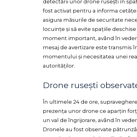
detectării unor drone rusești în spa
fost activat pentru a informa cetățe
asigura măsurile de securitate neces
locuințe și să evite spațiile deschise
moment important, având în vedere
mesaj de avertizare este transmis în
momentului și necesitatea unei reac
autorităților.
Drone rusești observat
În ultimele 24 de ore, supraveghere
prezența unor drone ce aparțin forț
un val de îngrijorare, având în vede
Dronele au fost observate pătrunzân