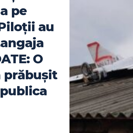
a pe
iloții au
 „angaja
DATE: O
 prăbușit
epublica