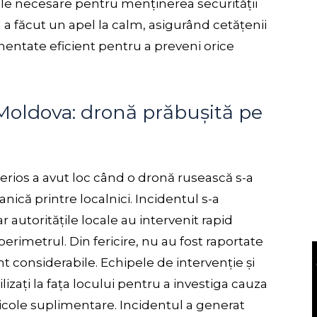
nile necesare pentru menținerea securității
a făcut un apel la calm, asigurând cetățenii
entate eficient pentru a preveni orice
Moldova: dronă prăbușită pe
erios a avut loc când o dronă rusească s-a
nică printre localnici. Incidentul s-a
r autoritățile locale au intervenit rapid
perimetrul. Din fericire, nu au fost raportate
t considerabile. Echipele de intervenție și
ilizați la fața locului pentru a investiga cauza
ricole suplimentare. Incidentul a generat