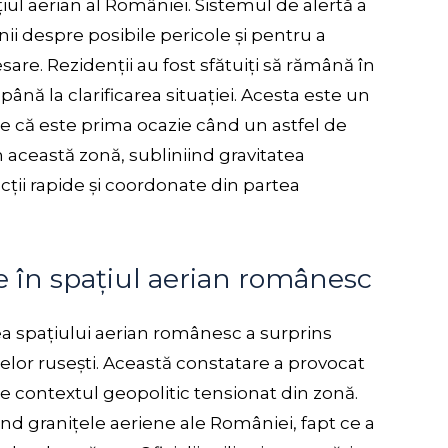
țiul aerian al României. Sistemul de alertă a
nii despre posibile pericole și pentru a
are. Rezidenții au fost sfătuiți să rămână în
 până la clarificarea situației. Acesta este un
 că este prima ocazie când un astfel de
 această zonă, subliniind gravitatea
ții rapide și coordonate din partea
e în spațiul aerian românesc
a spațiului aerian românesc a surprins
elor rusești. Această constatare a provocat
re contextul geopolitic tensionat din zonă.
d granițele aeriene ale României, fapt ce a