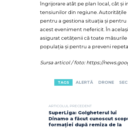
îngrijorare atât pe plan local, cât și 
tensiunilor din regiune. Autoritățil
pentru a gestiona situația și pentru
acest eveniment nefericit. În același
asigurat cetățenii că toate măsuril
populația și pentru a preveni repeta
Sursa articol / foto: https://new
ALERTĂ
DRONE
SEC
TAGS
ARTICOLUL PRECEDENT
SuperLiga: Golgheterul lui
Dinamo a făcut cunoscut scop
formației după remiza de la