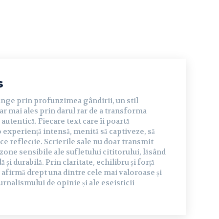
s
inge prin profunzimea gândirii, un stil
dar mai ales prin darul rar de a transforma
autentică. Fiecare text care îi poartă
experiență intensă, menită să captiveze, să
ce reflecție. Scrierile sale nu doar transmit
 zone sensibile ale sufletului cititorului, lăsând
și durabilă. Prin claritate, echilibru și forță
 afirmă drept una dintre cele mai valoroase și
urnalismului de opinie și ale eseisticii