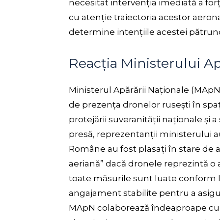
necesitat intervenția imediată a forțe
cu atenție traiectoria acestor aeron
determine intențiile acestei pătrun
Reacția Ministerului Ap
Ministerul Apărării Naționale (MApN)
de prezența dronelor rusești în spa
protejării suveranității naționale și
presă, reprezentanții ministerului au
Române au fost plasați în stare de al
aeriană” dacă dronele reprezintă o 
toate măsurile sunt luate conform le
angajament stabilite pentru a asigu
MApN colaborează îndeaproape cu p