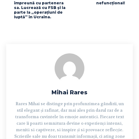
împreună cu partenera
nefuncțional!
sa. Lucrează cu FSB și ia
parte la „operațiuni de
luptă” în Ucraina.
Mihai Rares
Rares Mihai se distinge prin profunzimea gândirii, un
stil elegant și rafinat, dar mai ales prin darul rar de a
transforma cuvintele în emoție autentică. Fiecare text
care îi poartă semnătura devine o experiență intensă,
menită să captiveze, să inspire și să provoace reflecție.
Scrierile sale nu doar transmit informații, ci ating zone