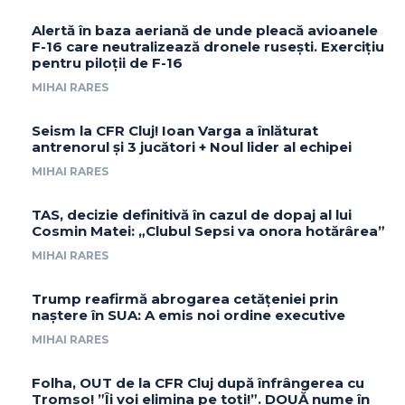
Alertă în baza aeriană de unde pleacă avioanele
F-16 care neutralizează dronele rusești. Exercițiu
pentru piloții de F-16
MIHAI RARES
Seism la CFR Cluj! Ioan Varga a înlăturat
antrenorul și 3 jucători + Noul lider al echipei
MIHAI RARES
TAS, decizie definitivă în cazul de dopaj al lui
Cosmin Matei: „Clubul Sepsi va onora hotărârea”
MIHAI RARES
Trump reafirmă abrogarea cetățeniei prin
naștere în SUA: A emis noi ordine executive
MIHAI RARES
Folha, OUT de la CFR Cluj după înfrângerea cu
Tromso! ”Îi voi elimina pe toți!”. DOUĂ nume în