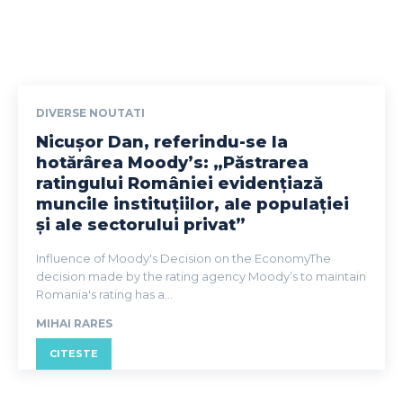
DIVERSE NOUTATI
Nicușor Dan, referindu-se la
hotărârea Moody’s: „Păstrarea
ratingului României evidențiază
muncile instituțiilor, ale populației
și ale sectorului privat”
Influence of Moody's Decision on the EconomyThe
decision made by the rating agency Moody’s to maintain
Romania's rating has a...
MIHAI RARES
CITESTE