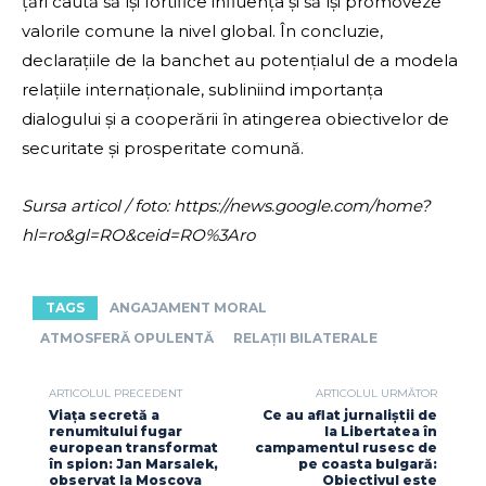
țări caută să își fortifice influența și să își promoveze
valorile comune la nivel global. În concluzie,
declarațiile de la banchet au potențialul de a modela
relațiile internaționale, subliniind importanța
dialogului și a cooperării în atingerea obiectivelor de
securitate și prosperitate comună.
Sursa articol / foto: https://news.google.com/home?
hl=ro&gl=RO&ceid=RO%3Aro
TAGS
ANGAJAMENT MORAL
ATMOSFERĂ OPULENTĂ
RELAȚII BILATERALE
ARTICOLUL PRECEDENT
ARTICOLUL URMĂTOR
Viața secretă a
Ce au aflat jurnaliștii de
renumitului fugar
la Libertatea în
european transformat
campamentul rusesc de
în spion: Jan Marsalek,
pe coasta bulgară:
observat la Moscova
Obiectivul este