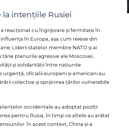
 la intențiile Rusiei
 reacționat cu îngrijorare și fermitate în
de influența în Europa, așa cum reiese din
cane. Liderii statelor membre NATO și ai
ărie planurile agresive ale Moscovei,
ții și solidarității între națiunile
e urgență, oficialii europeni și americani au
rii colective și sprijinirea țărilor vulnerabile
 alianțelor occidentale au adoptat poziții
rea pentru Rusia, în timp ce altele au arătat
tensiunilor. În acest context, China și-a