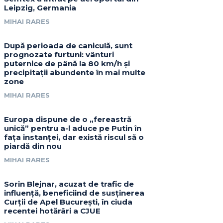
Leipzig, Germania
MIHAI RARES
După perioada de caniculă, sunt
prognozate furtuni: vânturi
puternice de până la 80 km/h și
precipitații abundente în mai multe
zone
MIHAI RARES
Europa dispune de o „fereastră
unică” pentru a-l aduce pe Putin în
fața instanței, dar există riscul să o
piardă din nou
MIHAI RARES
Sorin Blejnar, acuzat de trafic de
influență, beneficiind de susținerea
Curții de Apel București, în ciuda
recentei hotărâri a CJUE