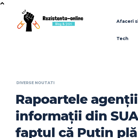
Afaceri si
Tech
DIVERSE NOUTATI
Rapoartele agenții
informații din SUA
faptul că Putin pl