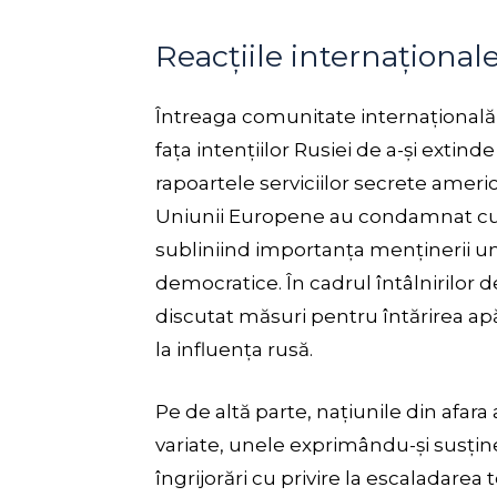
Reacțiile internaționale
Întreaga comunitate internațională a
fața intențiilor Rusiei de a-și extin
rapoartele serviciilor secrete ameri
Uniunii Europene au condamnat cu t
subliniind importanța menținerii unită
democratice. În cadrul întâlnirilor d
discutat măsuri pentru întărirea apără
la influența rusă.
Pe de altă parte, națiunile din afara
variate, unele exprimându-și susține
îngrijorări cu privire la escaladarea 