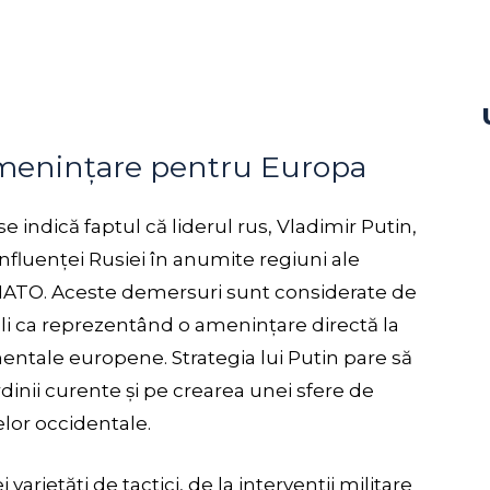
 amenințare pentru Europa
e indică faptul că liderul rus, Vladimir Putin,
influenței Rusiei în anumite regiuni ale
NATO. Aceste demersuri sunt considerate de
onali ca reprezentând o amenințare directă la
tinentale europene. Strategia lui Putin pare să
inii curente și pe crearea unei sfere de
elor occidentale.
varietăți de tactici, de la intervenții militare