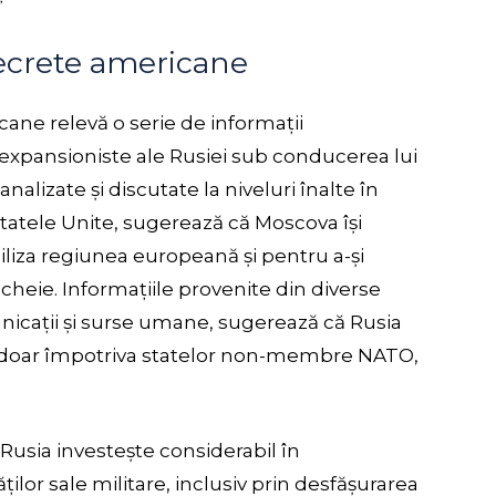
secrete americane
cane relevă o serie de informații
le expansioniste ale Rusiei sub conducerea lui
alizate și discutate la niveluri înalte în
Statele Unite, sugerează că Moscova își
iliza regiunea europeană și pentru a-și
cheie. Informațiile provenite din diverse
unicații și surse umane, sugerează că Rusia
u doar împotriva statelor non-membre NATO,
 Rusia investește considerabil în
ilor sale militare, inclusiv prin desfășurarea