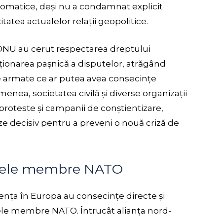
diplomatice, deși nu a condamnat explicit
tatea actualelor relații geopolitice.
ONU au cerut respectarea dreptului
uționarea pașnică a disputelor, atrăgând
cte armate ce ar putea avea consecințe
enea, societatea civilă și diverse organizații
oteste și campanii de conștientizare,
ze decisiv pentru a preveni o nouă criză de
tatele membre NATO
luența în Europa au consecințe directe și
ele membre NATO. Întrucât alianța nord-