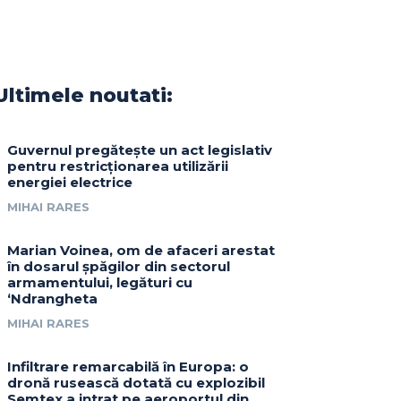
Ultimele noutati:
Guvernul pregătește un act legislativ
pentru restricționarea utilizării
energiei electrice
MIHAI RARES
Marian Voinea, om de afaceri arestat
în dosarul șpăgilor din sectorul
armamentului, legături cu
‘Ndrangheta
MIHAI RARES
Infiltrare remarcabilă în Europa: o
dronă rusească dotată cu explozibil
Semtex a intrat pe aeroportul din