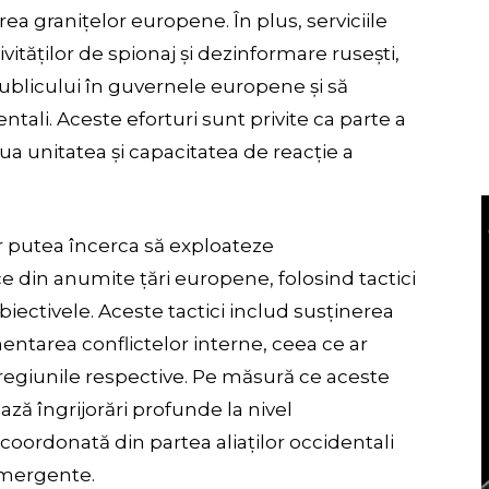
a granițelor europene. În plus, serviciile
vităților de spionaj și dezinformare rusești,
blicului în guvernele europene și să
ntali. Aceste eforturi sunt privite ca parte a
a unitatea și capacitatea de reacție a
ar putea încerca să exploateze
ce din anumite țări europene, folosind tactici
biectivele. Aceste tactici includ susținerea
mentarea conflictelor interne, ceea ce ar
 regiunile respective. Pe măsură ce aceste
ază îngrijorări profunde la nivel
 coordonată din partea aliaților occidentali
emergente.