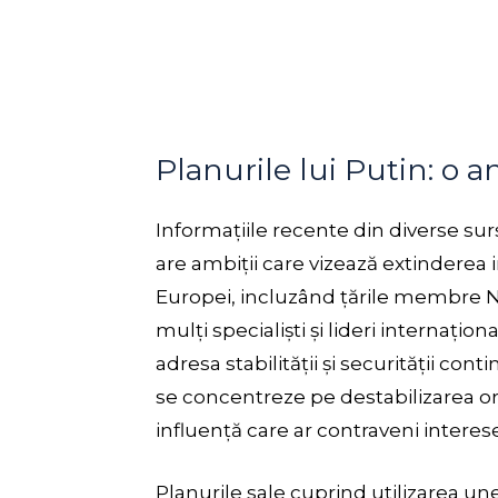
Planurile lui Putin: o
Informațiile recente din diverse surs
are ambiții care vizează extinderea 
Europei, incluzând țările membre 
mulți specialiști și lideri internați
adresa stabilității și securității con
se concentreze pe destabilizarea ord
influență care ar contraveni interes
Planurile sale cuprind utilizarea unei 