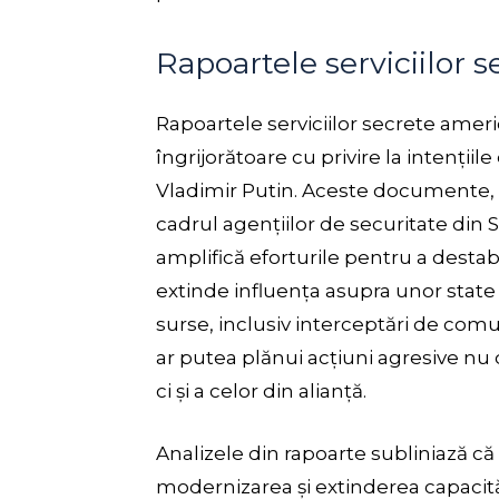
Rapoartele serviciilor 
Rapoartele serviciilor secrete ameri
îngrijorătoare cu privire la intenții
Vladimir Putin. Aceste documente, an
cadrul agențiilor de securitate din 
amplifică eforturile pentru a destab
extinde influența asupra unor state 
surse, inclusiv interceptări de com
ar putea plănui acțiuni agresive n
ci și a celor din alianță.
Analizele din rapoarte subliniază că
modernizarea și extinderea capacităț