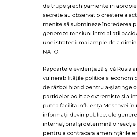
de trupe și echipamente în apropiere
secrete au observat o creștere a acti
menite să submineze încrederea pu
genereze tensiuni între aliații occide
unei strategii mai ample de a diminu
NATO.
Rapoartele evidențiază și că Rusia 
vulnerabilitățile politice și economi
de război hibrid pentru a-și atinge o
partidelor politice extremiste și ali
putea facilita influența Moscovei în
informații devin publice, ele genere
internațional și determină o reacție
pentru a contracara amenințările 