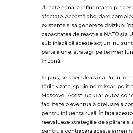
directe până la influențarea procese
afectate. Această abordare comple
existente și să genereze diviziuni î
capacitatea de reacție a NATO și a U
subliniază că aceste acțiuni nu sunt
parte a unei strategii pe termen lu
în zonă.
În plus, se speculează că Putin înce
țările vizate, sprijinind mișcări polit
Moscovei. Acest lucru ar putea cond
faciliteze o eventuală preluare a c
pentru influența rusă. În fața acestor
reevalueze strategiile de apărare și
pentru a contracara aceste ameninț