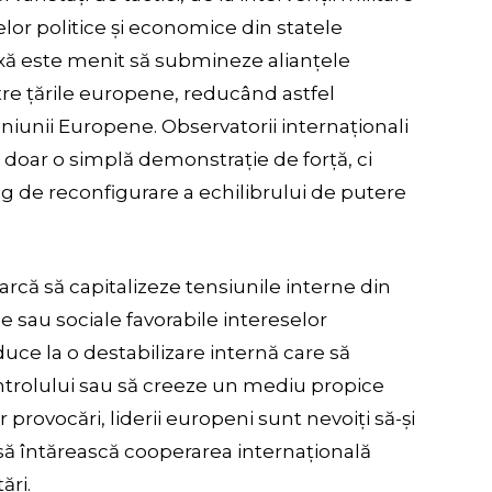
lor politice și economice din statele
xă este menit să submineze alianțele
ntre țările europene, reducând astfel
niunii Europene. Observatorii internaționali
 doar o simplă demonstrație de forță, ci
ng de reconfigurare a echilibrului de putere
arcă să capitalizeze tensiunile interne din
ice sau sociale favorabile intereselor
uce la o destabilizare internă care să
ontrolului sau să creeze un mediu propice
 provocări, liderii europeni sunt nevoiți să-și
 să întărească cooperarea internațională
ări.