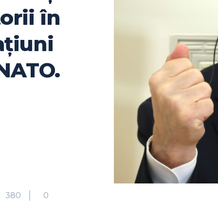
orii în
ațiuni
 NATO.
380
0