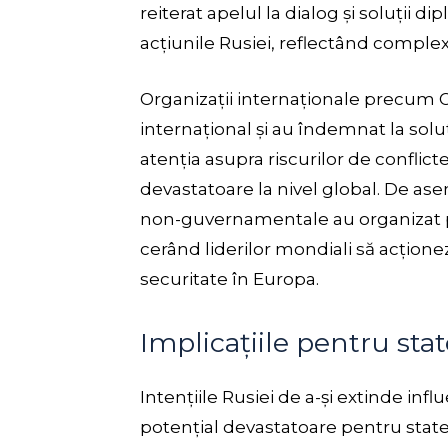
reiterat apelul la dialog și soluții 
acțiunile Rusiei, reflectând complexi
Organizații internaționale precum 
internațional și au îndemnat la sol
atenția asupra riscurilor de confli
devastatoare la nivel global. De asem
non-guvernamentale au organizat pr
cerând liderilor mondiali să acțione
securitate în Europa.
Implicațiile pentru s
Intențiile Rusiei de a-și extinde inf
potențial devastatoare pentru stat