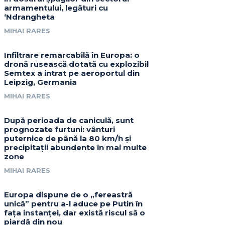
armamentului, legături cu
‘Ndrangheta
MIHAI RARES
Infiltrare remarcabilă în Europa: o
dronă rusească dotată cu explozibil
Semtex a intrat pe aeroportul din
Leipzig, Germania
MIHAI RARES
După perioada de caniculă, sunt
prognozate furtuni: vânturi
puternice de până la 80 km/h și
precipitații abundente în mai multe
zone
MIHAI RARES
Europa dispune de o „fereastră
unică” pentru a-l aduce pe Putin în
fața instanței, dar există riscul să o
piardă din nou