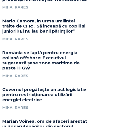
MIHAI RARES
Mario Camora, în urma umilinței
trăite de CFR: „Să înceapă cu copiii și
juniorii! Ei nu iau banii părinților”
MIHAI RARES
România se luptă pentru energia
eoliană offshore: Executivul
sugerează șase zone maritime de
peste 11 GW
MIHAI RARES
Guvernul pregătește un act legislativ
pentru restricționarea utilizării
energiei electrice
MIHAI RARES
Marian Voinea, om de afaceri arestat
în dosarul șpăgilor din sectorul