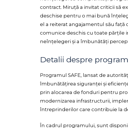
contract. Miruță a invitat criticii să e
deschise pentru o mai bună înțele
el a reiterat angajamentul său față 
comunice deschis cu toate părțile in
neînțelegeri și a îmbunătăți perce
Detalii despre progra
Programul SAFE, lansat de autorități
îmbunătățirea siguranței și eficienț
prin alocarea de fonduri pentru pro
modernizarea infrastructurii, implem
întreprinderilor care contribuie la 
În cadrul programului, sunt disponibi