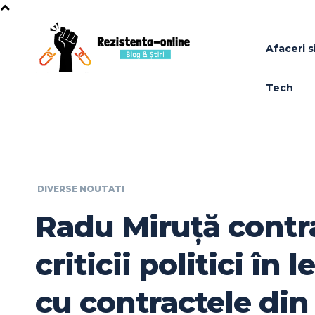
Afaceri si
Tech
DIVERSE NOUTATI
Radu Miruță contr
criticii politici în 
cu contractele din