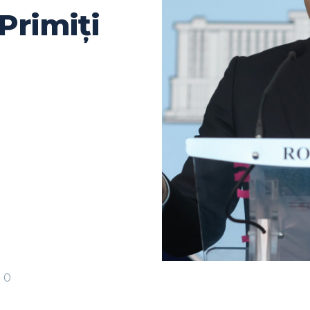
Primiți
0