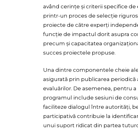
având cerințe și criterii specifice de
printr-un proces de selecție riguro
proiecte de către experți independe
funcție de impactul dorit asupra comu
precum și capacitatea organizațional
succes proiectele propuse.
Una dintre componentele cheie ale
asigurată prin publicarea periodică 
evaluărilor. De asemenea, pentru a
programul include sesiuni de consul
faciliteze dialogul între autorități, 
participativă contribuie la identifica
unui suport ridicat din partea tuturo