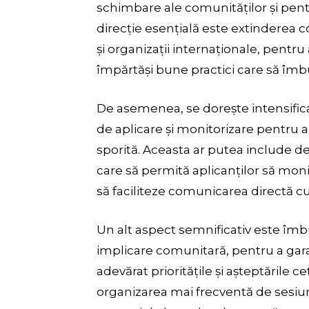
schimbare ale comunităților și pentr
direcție esențială este extinderea c
și organizații internaționale, pentru
împărtăși bune practici care să îm
De asemenea, se dorește intensificar
de aplicare și monitorizare pentru a 
sporită. Aceasta ar putea include d
care să permită aplicanților să monit
să faciliteze comunicarea directă c
Un alt aspect semnificativ este îm
implicare comunitară, pentru a gara
adevărat prioritățile și așteptările 
organizarea mai frecventă de sesiun