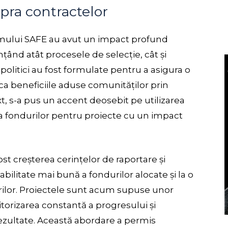
upra contractelor
ramului SAFE au avut un impact profund
nțând atât procesele de selecție, cât și
olitici au fost formulate pentru a asigura o
ica beneficiile aduse comunităților prin
xt, s-a pus un accent deosebit pe utilizarea
ea fondurilor pentru proiecte cu un impact
fost creșterea cerințelor de raportare și
abilitate mai bună a fondurilor alocate și la o
arilor. Proiectele sunt acum supuse unor
torizarea constantă a progresului și
 rezultate. Această abordare a permis