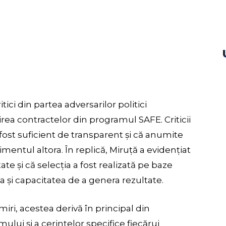
ici din partea adversarilor politici
uirea contractelor din programul SAFE. Criticii
fost suficient de transparent și că anumite
imentul altora. În replică, Miruță a evidențiat
te și că selecția a fost realizată pe baze
 și capacitatea de a genera rezultate.
miri, acestea derivă în principal din
lui și a cerințelor specifice fiecărui