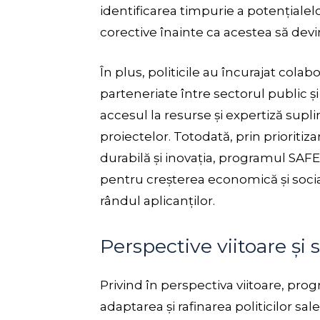
identificarea timpurie a potențial
corective înainte ca acestea să devin
În plus, politicile au încurajat cola
parteneriate între sectorul public și 
accesul la resurse și expertiză supl
proiectelor. Totodată, prin prioritiz
durabilă și inovația, programul SAF
pentru creșterea economică și socia
rândul aplicanților.
Perspective viitoare și s
Privind în perspectiva viitoare, pr
adaptarea și rafinarea politicilor s