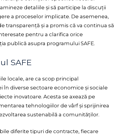
xamineze detaliile și să participe la discuții
gere a proceselor implicate. De asemenea,
de transparență și a promis că va continua să
teresate pentru a clarifica orice
pția publică asupra programului SAFE.
mul SAFE
le locale, are ca scop principal
ei în diverse sectoare economice și sociale
iecte inovatoare. Acesta se axează pe
entarea tehnologiilor de vârf și sprijinirea
dezvoltarea sustenabilă a comunităților.
le diferite tipuri de contracte, fiecare