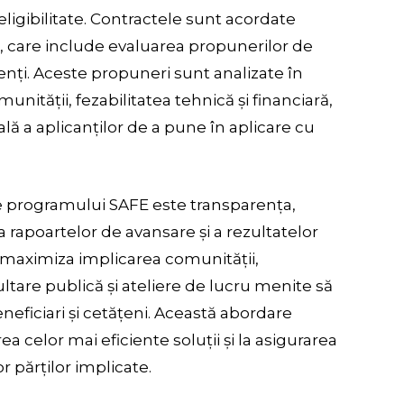
 eligibilitate. Contractele sunt acordate
s, care include evaluarea propunerilor de
nți. Aceste propuneri sunt analizate în
nității, fezabilitatea tehnică și financiară,
ă a aplicanților de a pune în aplicare cu
 programului SAFE este transparența,
a rapoartelor de avansare și a rezultatelor
 maximiza implicarea comunității,
tare publică și ateliere de lucru menite să
beneficiari și cetățeni. Această abordare
rea celor mai eficiente soluții și la asigurarea
r părților implicate.