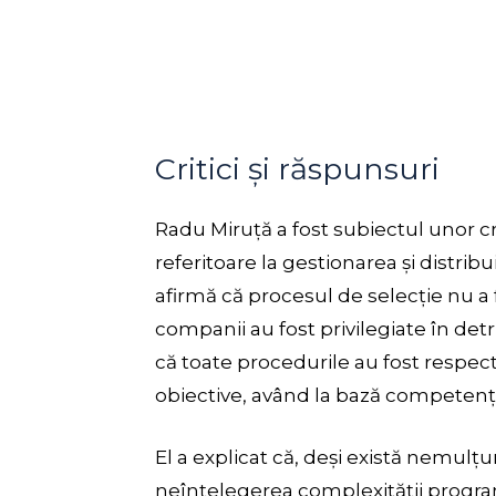
Critici și răspunsuri
Radu Miruță a fost subiectul unor crit
referitoare la gestionarea și distrib
afirmă că procesul de selecție nu a 
companii au fost privilegiate în detr
că toate procedurile au fost respecta
obiective, având la bază competența
El a explicat că, deși există nemulțu
neînțelegerea complexității programu