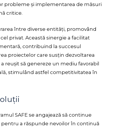
elor probleme și implementarea de măsuri
ă critice.
borarea între diverse entități, promovând
cel privat. Această sinergie a facilitat
imentară, contribuind la succesul
area proiectelor care susțin dezvoltarea
E a reușit să genereze un mediu favorabil
lă, stimulând astfel competitivitatea în
oluții
ogramul SAFE se angajează să continue
ale pentru a răspunde nevoilor în continuă