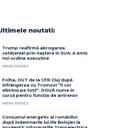
Ultimele noutati:
Trump reafirmă abrogarea
cetățeniei prin naștere în SUA: A emis
noi ordine executive
MIHAI RARES
Folha, OUT de la CFR Cluj după
înfrângerea cu Tromso! ”Îi voi
elimina pe toți!”. DOUĂ nume în
cursă pentru funcția de antrenor
MIHAI RARES
Consumul energetic al românilor
după îndemnarile lui Ilie Bolojan la
prudență: Informațiile Transelectrica