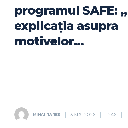
programul SAFE: „
explicația asupra
motivelor…
3 MAI 2026
246
MIHAI RARES