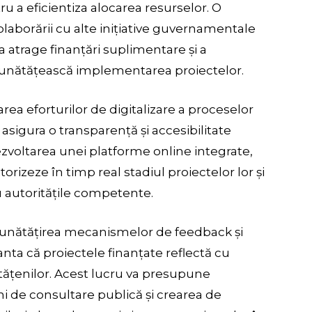
u a eficientiza alocarea resurselor. O
olaborării cu alte inițiative guvernamentale
 a atrage finanțări suplimentare și a
bunătățească implementarea proiectelor.
ea eforturilor de digitalizare a proceselor
asigura o transparență și accesibilitate
ezvoltarea unei platforme online integrate,
orizeze în timp real stadiul proiectelor lor și
u autoritățile competente.
bunătățirea mecanismelor de feedback și
nta că proiectele finanțate reflectă cu
cetățenilor. Acest lucru va presupune
i de consultare publică și crearea de