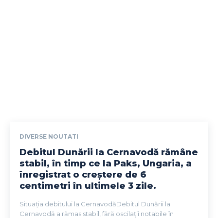
DIVERSE NOUTATI
Debitul Dunării la Cernavodă rămâne
stabil, în timp ce la Paks, Ungaria, a
înregistrat o creștere de 6
centimetri în ultimele 3 zile.
Situația debitului la CernavodăDebitul Dunării la
Cernavodă a rămas stabil, fără oscilații notabile în