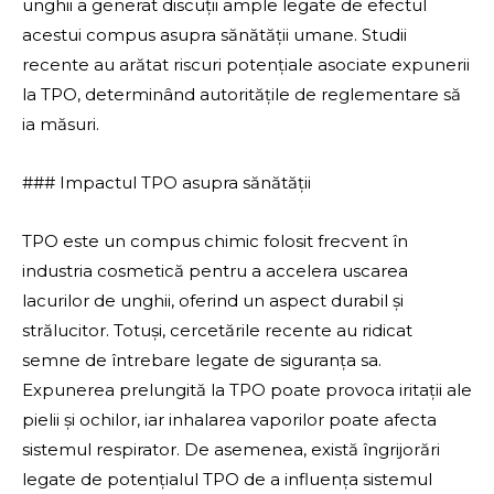
unghii a generat discuții ample legate de efectul
acestui compus asupra sănătății umane. Studii
recente au arătat riscuri potențiale asociate expunerii
la TPO, determinând autoritățile de reglementare să
ia măsuri.
### Impactul TPO asupra sănătății
TPO este un compus chimic folosit frecvent în
industria cosmetică pentru a accelera uscarea
lacurilor de unghii, oferind un aspect durabil și
strălucitor. Totuși, cercetările recente au ridicat
semne de întrebare legate de siguranța sa.
Expunerea prelungită la TPO poate provoca iritații ale
pielii și ochilor, iar inhalarea vaporilor poate afecta
sistemul respirator. De asemenea, există îngrijorări
legate de potențialul TPO de a influența sistemul