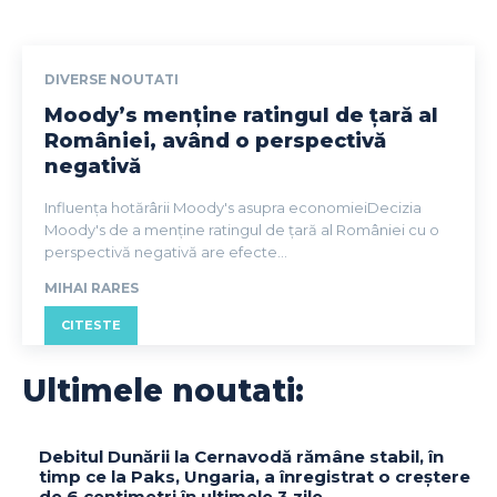
DIVERSE NOUTATI
Moody’s menține ratingul de țară al
României, având o perspectivă
negativă
Influența hotărârii Moody's asupra economieiDecizia
Moody's de a menține ratingul de țară al României cu o
perspectivă negativă are efecte...
MIHAI RARES
CITESTE
Ultimele noutati:
Debitul Dunării la Cernavodă rămâne stabil, în
timp ce la Paks, Ungaria, a înregistrat o creștere
de 6 centimetri în ultimele 3 zile.