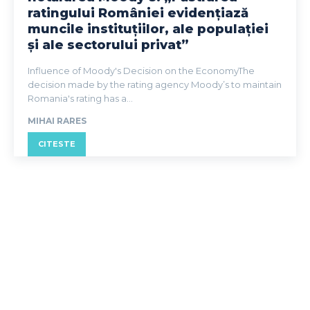
ratingului României evidențiază
muncile instituțiilor, ale populației
și ale sectorului privat”
Influence of Moody's Decision on the EconomyThe
decision made by the rating agency Moody’s to maintain
Romania's rating has a...
MIHAI RARES
CITESTE