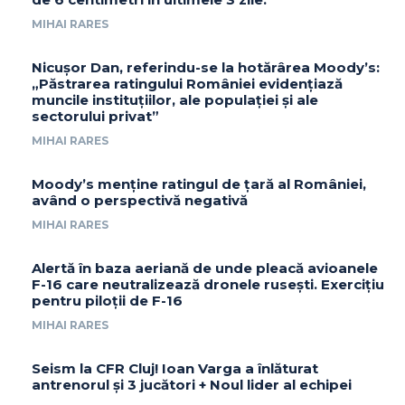
MIHAI RARES
Nicușor Dan, referindu-se la hotărârea Moody’s:
„Păstrarea ratingului României evidențiază
muncile instituțiilor, ale populației și ale
sectorului privat”
MIHAI RARES
Moody’s menține ratingul de țară al României,
având o perspectivă negativă
MIHAI RARES
Alertă în baza aeriană de unde pleacă avioanele
F-16 care neutralizează dronele rusești. Exercițiu
pentru piloții de F-16
MIHAI RARES
Seism la CFR Cluj! Ioan Varga a înlăturat
antrenorul și 3 jucători + Noul lider al echipei