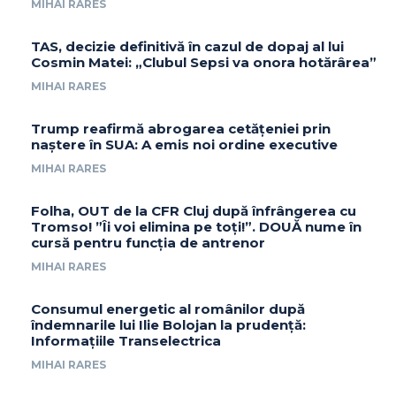
MIHAI RARES
TAS, decizie definitivă în cazul de dopaj al lui
Cosmin Matei: „Clubul Sepsi va onora hotărârea”
MIHAI RARES
Trump reafirmă abrogarea cetățeniei prin
naștere în SUA: A emis noi ordine executive
MIHAI RARES
Folha, OUT de la CFR Cluj după înfrângerea cu
Tromso! ”Îi voi elimina pe toți!”. DOUĂ nume în
cursă pentru funcția de antrenor
MIHAI RARES
Consumul energetic al românilor după
îndemnarile lui Ilie Bolojan la prudență:
Informațiile Transelectrica
MIHAI RARES