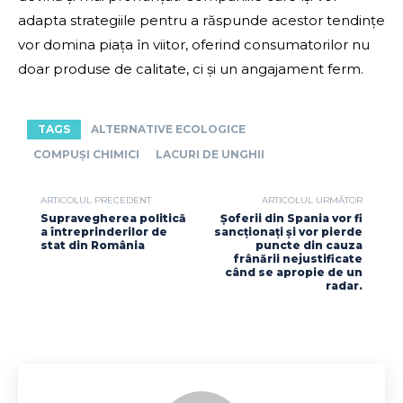
adapta strategiile pentru a răspunde acestor tendințe
vor domina piața în viitor, oferind consumatorilor nu
doar produse de calitate, ci și un angajament ferm.
TAGS
ALTERNATIVE ECOLOGICE
COMPUȘI CHIMICI
LACURI DE UNGHII
ARTICOLUL PRECEDENT
ARTICOLUL URMĂTOR
Supravegherea politică
Șoferii din Spania vor fi
a întreprinderilor de
sancționați și vor pierde
stat din România
puncte din cauza
frânării nejustificate
când se apropie de un
radar.