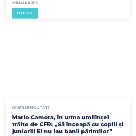
MIHAI RARES
CITESTE
DIVERSE NOUTATI
Mario Camora, în urma umilinței
trăite de CFR: „Să înceapă cu copiii și
juniorii! Ei nu iau banii părinților”