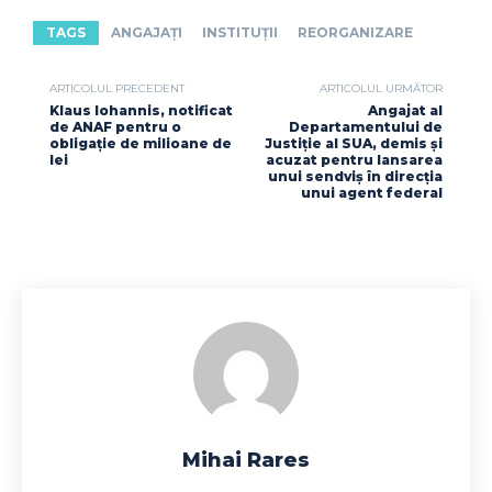
TAGS
ANGAJAȚI
INSTITUȚII
REORGANIZARE
ARTICOLUL PRECEDENT
ARTICOLUL URMĂTOR
Klaus Iohannis, notificat
Angajat al
de ANAF pentru o
Departamentului de
obligație de milioane de
Justiție al SUA, demis și
lei
acuzat pentru lansarea
unui sendviș în direcția
unui agent federal
Mihai Rares