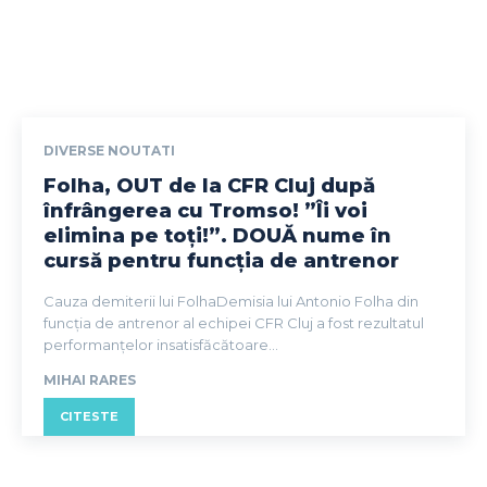
DIVERSE NOUTATI
Folha, OUT de la CFR Cluj după
înfrângerea cu Tromso! ”Îi voi
elimina pe toți!”. DOUĂ nume în
cursă pentru funcția de antrenor
Cauza demiterii lui FolhaDemisia lui Antonio Folha din
funcția de antrenor al echipei CFR Cluj a fost rezultatul
performanțelor insatisfăcătoare...
MIHAI RARES
CITESTE