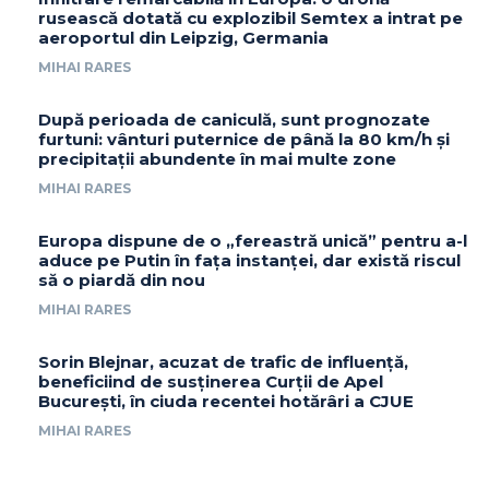
rusească dotată cu explozibil Semtex a intrat pe
aeroportul din Leipzig, Germania
MIHAI RARES
După perioada de caniculă, sunt prognozate
furtuni: vânturi puternice de până la 80 km/h și
precipitații abundente în mai multe zone
MIHAI RARES
Europa dispune de o „fereastră unică” pentru a-l
aduce pe Putin în fața instanței, dar există riscul
să o piardă din nou
MIHAI RARES
Sorin Blejnar, acuzat de trafic de influență,
beneficiind de susținerea Curții de Apel
București, în ciuda recentei hotărâri a CJUE
MIHAI RARES