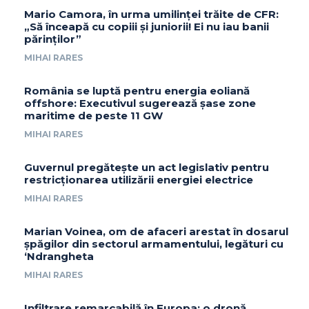
Mario Camora, în urma umilinței trăite de CFR:
„Să înceapă cu copiii și juniorii! Ei nu iau banii
părinților”
MIHAI RARES
România se luptă pentru energia eoliană
offshore: Executivul sugerează șase zone
maritime de peste 11 GW
MIHAI RARES
Guvernul pregătește un act legislativ pentru
restricționarea utilizării energiei electrice
MIHAI RARES
Marian Voinea, om de afaceri arestat în dosarul
șpăgilor din sectorul armamentului, legături cu
‘Ndrangheta
MIHAI RARES
Infiltrare remarcabilă în Europa: o dronă