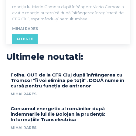
reacția lui Mario Camora după înfrângereMario Camora a
avut o reacție puternică după înfrângerea înregistrată de
CFR Cluj, exprimându-și nemulțumirea...
MIHAI RARES
CITESTE
Ultimele noutati:
Folha, OUT de la CFR Cluj după înfrângerea cu
Tromso! ”Îi voi elimina pe toți!”. DOUĂ nume în
cursă pentru funcția de antrenor
MIHAI RARES
Consumul energetic al românilor după
îndemnarile lui Ilie Bolojan la prudență:
Informațiile Transelectrica
MIHAI RARES