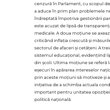
cenzură în Parlament, cu scopul de a
a aduce în prim plan problemele ner
îndreptată împotriva gestionării pan
este acuzat de lipsă de transparență 
medicale. A doua moțiune se axează
criticând inflația crescută și măsuri
sectorul de afaceri și cetățeni. A 
sistemul educațional, evidențiind li
din școli. Ultima moțiune se referă 
eșecuri în apărarea intereselor naț
prin aceste moțiuni să motiveze și al
inițiativa de a schimba actuala cond
important pentru unitatea opoziției
politică națională.