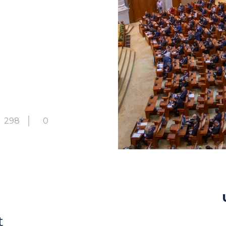
298
0
t