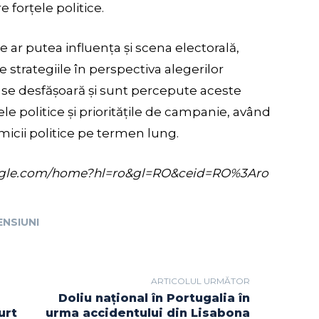
e forțele politice.
 ar putea influența și scena electorală,
 strategiile în perspectiva alegerilor
e se desfășoară și sunt percepute aceste
ele politice și prioritățile de campanie, având
icii politice pe termen lung.
s.google.com/home?hl=ro&gl=RO&ceid=RO%3Aro
ENSIUNI
ARTICOLUL URMĂTOR
Doliu național în Portugalia în
urt
urma accidentului din Lisabona