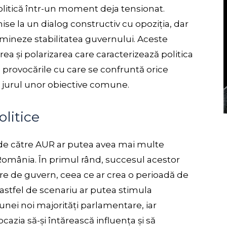
olitică într-un moment deja tensionat.
ise la un dialog constructiv cu opoziția, dar
mineze stabilitatea guvernului. Aceste
ea și polarizarea care caracterizează politica
provocările cu care se confruntă orice
n jurul unor obiective comune.
olitice
e către AUR ar putea avea mai multe
 România. În primul rând, succesul acestor
e de guvern, ceea ce ar crea o perioadă de
Un astfel de scenariu ar putea stimula
nei noi majorități parlamentare, iar
cazia să-și întărească influența și să