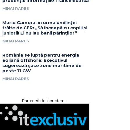
prudență: Informațiile Transelectrica
MIHAI RARES
Mario Camora, în urma umilinței
trăite de CFR: „Să înceapă cu copiii și
juniorii! Ei nu iau banii părinților”
MIHAI RARES
România se luptă pentru energia
eoliană offshore: Executivul
sugerează șase zone maritime de
peste 11 GW
MIHAI RARES
Parteneri de incredere: