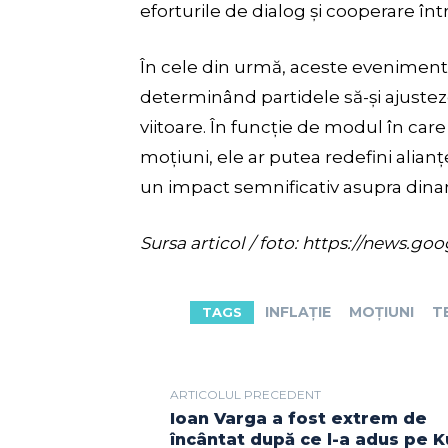
eforturile de dialog și cooperare într
În cele din urmă, aceste evenimente
determinând partidele să-și ajusteze
viitoare. În funcție de modul în car
moțiuni, ele ar putea redefini alianț
un impact semnificativ asupra dinam
Sursa articol / foto: https://new
INFLAȚIE
MOȚIUNI
T
TAGS
ARTICOLUL PRECEDENT
Ioan Varga a fost extrem de
încântat după ce l-a adus pe K