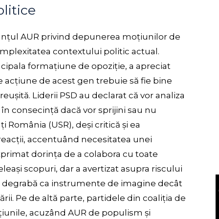
olitice
 anunțul AUR privind depunerea moțiunilor de
omplexitatea contextului politic actual.
cipala formațiune de opoziție, a apreciat
ice acțiune de acest gen trebuie să fie bine
reușită. Liderii PSD au declarat că vor analiza
 în consecință dacă vor sprijini sau nu
i România (USR), deși critică și ea
 reacții, accentuând necesitatea unei
exprimat dorința de a colabora cu toate
leași scopuri, dar a avertizat asupra riscului
mai degrabă ca instrumente de imagine decât
ii. Pe de altă parte, partidele din coaliția de
iunile, acuzând AUR de populism și