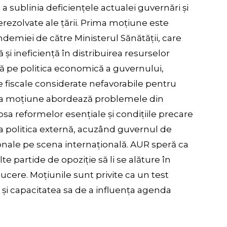
 sublinia deficiențele actualei guvernări și
ezolvate ale țării. Prima moțiune este
demiei de către Ministerul Sănătății, care
și ineficiență în distribuirea resurselor
 pe politica economică a guvernului,
le fiscale considerate nefavorabile pentru
treia moțiune abordează problemele din
psa reformelor esențiale și condițiile precare
la politica externă, acuzând guvernul de
ionale pe scena internațională. AUR speră ca
te partide de opoziție să li se alăture în
ucere. Moțiunile sunt privite ca un test
 și capacitatea sa de a influența agenda