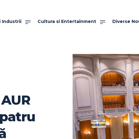
 Industrii
Cultura si Entertainment
Diverse No
t AUR
 patru
ă