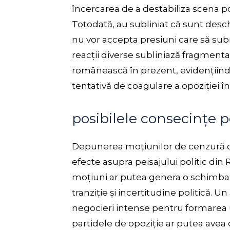
încercarea de a destabiliza scena p
Totodată, au subliniat că sunt desch
nu vor accepta presiuni care să sub
reacții diverse subliniază fragmentar
românească în prezent, evidențiind 
tentativă de coagulare a opoziției î
posibilele consecințe p
Depunerea moțiunilor de cenzură d
efecte asupra peisajului politic din
moțiuni ar putea genera o schimbar
tranziție și incertitudine politică. 
negocieri intense pentru formarea u
partidele de opoziție ar putea avea o