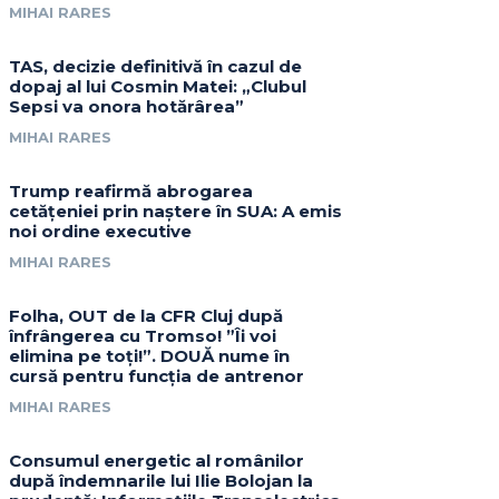
MIHAI RARES
TAS, decizie definitivă în cazul de
dopaj al lui Cosmin Matei: „Clubul
Sepsi va onora hotărârea”
MIHAI RARES
Trump reafirmă abrogarea
cetățeniei prin naștere în SUA: A emis
noi ordine executive
MIHAI RARES
Folha, OUT de la CFR Cluj după
înfrângerea cu Tromso! ”Îi voi
elimina pe toți!”. DOUĂ nume în
cursă pentru funcția de antrenor
MIHAI RARES
Consumul energetic al românilor
după îndemnarile lui Ilie Bolojan la