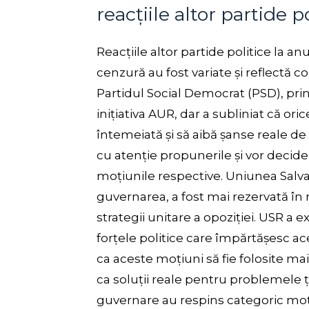
reacțiile altor partide p
Reacțiile altor partide politice la
cenzură au fost variate și reflectă c
Partidul Social Democrat (PSD), prin
inițiativa AUR, dar a subliniat că or
întemeiată și să aibă șanse reale de 
cu atenție propunerile și vor decide
moțiunile respective. Uniunea Salvaț
guvernarea, a fost mai rezervată în
strategii unitare a opoziției. USR a 
forțele politice care împărtășesc ace
ca aceste moțiuni să fie folosite 
ca soluții reale pentru problemele țăr
guvernare au respins categoric moț