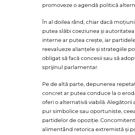
promoveze o agendă politică alterna
În al doilea rând, chiar dacă moțiun
putea slăbi coeziunea și autoritatea
interne ar putea crește, iar partidele 
reevalueze alianțele și strategiile po
obligat să facă concesii sau să ad
sprijinul parlamentar.
Pe de altă parte, depunerea repetat
concret ar putea conduce la o erodar
oferi o alternativă viabilă. Alegători
pur simbolice sau oportuniste, cee
partidelor de opoziție. Concomitent,
alimentând retorica extremistă și p