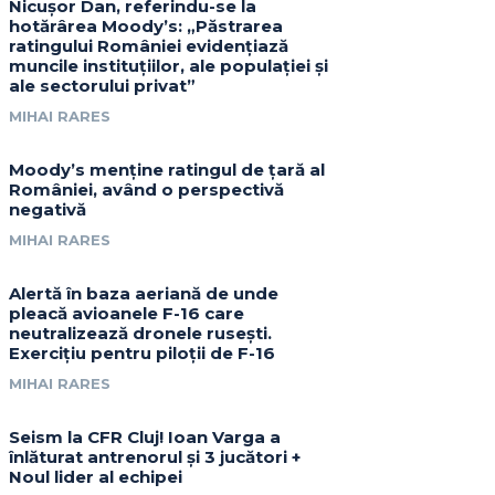
Nicușor Dan, referindu-se la
hotărârea Moody’s: „Păstrarea
ratingului României evidențiază
muncile instituțiilor, ale populației și
ale sectorului privat”
MIHAI RARES
Moody’s menține ratingul de țară al
României, având o perspectivă
negativă
MIHAI RARES
Alertă în baza aeriană de unde
pleacă avioanele F-16 care
neutralizează dronele rusești.
Exercițiu pentru piloții de F-16
MIHAI RARES
Seism la CFR Cluj! Ioan Varga a
înlăturat antrenorul și 3 jucători +
Noul lider al echipei