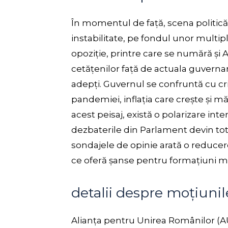
În momentul de față, scena politică
instabilitate, pe fondul unor multip
opoziție, printre care se numără și
cetățenilor față de actuala guvernare 
adepți. Guvernul se confruntă cu cr
pandemiei, inflația care crește și m
acest peisaj, există o polarizare inten
dezbaterile din Parlament devin tot
sondajele de opinie arată o reducere
ce oferă șanse pentru formațiuni mai
detalii despre moțiuni
Alianța pentru Unirea Românilor (A