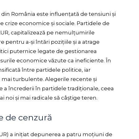
 din România este influențată de tensiuni și
le crize economice și sociale. Partidele de
 AUR, capitalizează pe nemulțumirile
pentru a-și întări pozițiile și a atrage
itici puternice legate de gestionarea
ăsurile economice văzute ca ineficiente. În
sificată între partidele politice, iar
 mai turbulente. Alegerile recente și
 a încrederii în partidele tradiționale, ceea
 noi și mai radicale să câștige teren.
le de cenzură
UR) a inițiat depunerea a patru moțiuni de