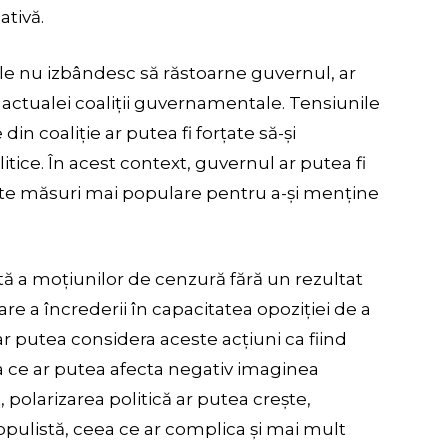
tivă.
ile nu izbândesc să răstoarne guvernul, ar
 actualei coaliții guvernamentale. Tensiunile
din coaliție ar putea fi forțate să-și
litice. În acest context, guvernul ar putea fi
opte măsuri mai populare pentru a-și menține
ă a moțiunilor de cenzură fără un rezultat
e a încrederii în capacitatea opoziției de a
i ar putea considera aceste acțiuni ca fiind
a ce ar putea afecta negativ imaginea
 polarizarea politică ar putea crește,
opulistă, ceea ce ar complica și mai mult