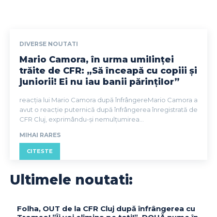
DIVERSE NOUTATI
Mario Camora, în urma umilinței
trăite de CFR: „Să înceapă cu copiii și
juniorii! Ei nu iau banii părinților”
reacția lui Mario Camora după înfrângereMario Camora a
avut o reacție puternică după înfrângerea înregistrată de
CFR Cluj, exprimându-și nemulțumirea...
MIHAI RARES
CITESTE
Ultimele noutati:
Folha, OUT de la CFR Cluj după înfrângerea cu