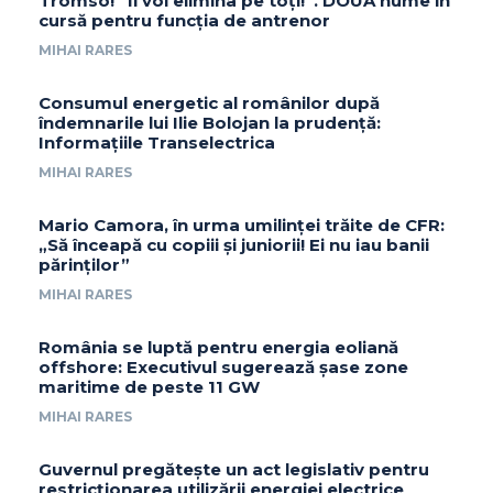
Tromso! ”Îi voi elimina pe toți!”. DOUĂ nume în
cursă pentru funcția de antrenor
MIHAI RARES
Consumul energetic al românilor după
îndemnarile lui Ilie Bolojan la prudență:
Informațiile Transelectrica
MIHAI RARES
Mario Camora, în urma umilinței trăite de CFR:
„Să înceapă cu copiii și juniorii! Ei nu iau banii
părinților”
MIHAI RARES
România se luptă pentru energia eoliană
offshore: Executivul sugerează șase zone
maritime de peste 11 GW
MIHAI RARES
Guvernul pregătește un act legislativ pentru
restricționarea utilizării energiei electrice