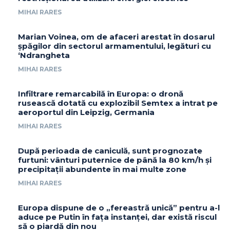
MIHAI RARES
Marian Voinea, om de afaceri arestat în dosarul
șpăgilor din sectorul armamentului, legături cu
‘Ndrangheta
MIHAI RARES
Infiltrare remarcabilă în Europa: o dronă
rusească dotată cu explozibil Semtex a intrat pe
aeroportul din Leipzig, Germania
MIHAI RARES
După perioada de caniculă, sunt prognozate
furtuni: vânturi puternice de până la 80 km/h și
precipitații abundente în mai multe zone
MIHAI RARES
Europa dispune de o „fereastră unică” pentru a-l
aduce pe Putin în fața instanței, dar există riscul
să o piardă din nou