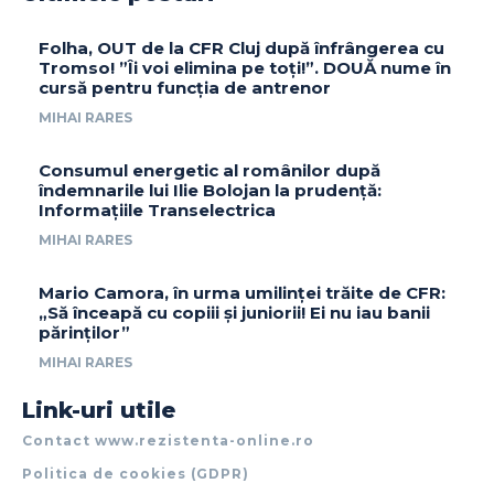
Folha, OUT de la CFR Cluj după înfrângerea cu
Tromso! ”Îi voi elimina pe toți!”. DOUĂ nume în
cursă pentru funcția de antrenor
MIHAI RARES
Consumul energetic al românilor după
îndemnarile lui Ilie Bolojan la prudență:
Informațiile Transelectrica
MIHAI RARES
Mario Camora, în urma umilinței trăite de CFR:
„Să înceapă cu copiii și juniorii! Ei nu iau banii
părinților”
MIHAI RARES
Link-uri utile
Contact www.rezistenta-online.ro
Politica de cookies (GDPR)