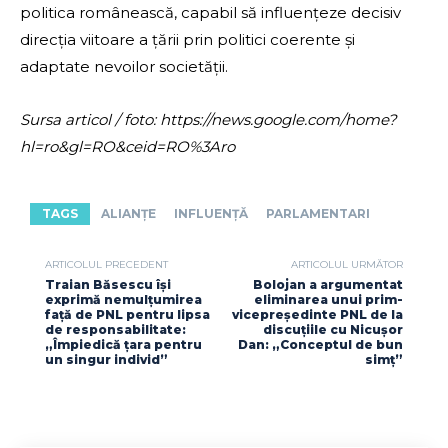
politica românească, capabil să influențeze decisiv
direcția viitoare a țării prin politici coerente și
adaptate nevoilor societății.
Sursa articol / foto: https://news.google.com/home?
hl=ro&gl=RO&ceid=RO%3Aro
TAGS
ALIANȚE
INFLUENȚĂ
PARLAMENTARI
ARTICOLUL PRECEDENT
ARTICOLUL URMĂTOR
Traian Băsescu își
Bolojan a argumentat
exprimă nemulțumirea
eliminarea unui prim-
față de PNL pentru lipsa
vicepreședinte PNL de la
de responsabilitate:
discuțiile cu Nicușor
„Împiedică țara pentru
Dan: „Conceptul de bun
un singur individ”
simț”