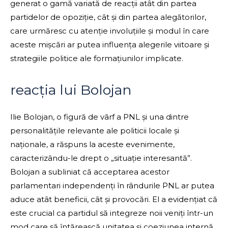
generat o gamă variată de reacții atât din partea
partidelor de opoziție, cât și din partea alegătorilor,
care urmăresc cu atenție involuțiile și modul în care
aceste mișcări ar putea influența alegerile viitoare și
strategiile politice ale formațiunilor implicate.
reacția lui Bolojan
Ilie Bolojan, o figură de vârf a PNL și una dintre
personalitățile relevante ale politicii locale și
naționale, a răspuns la aceste evenimente,
caracterizându-le drept o „situație interesantă”.
Bolojan a subliniat că acceptarea acestor
parlamentari independenți în rândurile PNL ar putea
aduce atât beneficii, cât și provocări. El a evidențiat că
este crucial ca partidul să integreze noii veniți într-un
mod care să întărească unitatea și coeziunea internă,