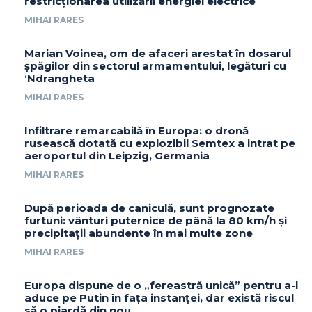
restricționarea utilizării energiei electrice
MIHAI RARES
Marian Voinea, om de afaceri arestat în dosarul
șpăgilor din sectorul armamentului, legături cu
‘Ndrangheta
MIHAI RARES
Infiltrare remarcabilă în Europa: o dronă
rusească dotată cu explozibil Semtex a intrat pe
aeroportul din Leipzig, Germania
MIHAI RARES
După perioada de caniculă, sunt prognozate
furtuni: vânturi puternice de până la 80 km/h și
precipitații abundente în mai multe zone
MIHAI RARES
Europa dispune de o „fereastră unică” pentru a-l
aduce pe Putin în fața instanței, dar există riscul
să o piardă din nou