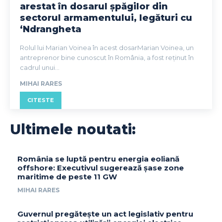
arestat în dosarul șpăgilor din
sectorul armamentului, legături cu
‘Ndrangheta
Rolul lui Marian Voinea în acest dosarMarian Voinea, un
antreprenor bine cunoscut în România, a fost reținut în
cadrul unui...
MIHAI RARES
CITESTE
Ultimele noutati:
România se luptă pentru energia eoliană
offshore: Executivul sugerează șase zone
maritime de peste 11 GW
MIHAI RARES
Guvernul pregătește un act legislativ pentru