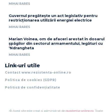
MIHAI RARES
Guvernul pregătește un act legislativ pentru
restricționarea utilizării energiei electrice
MIHAI RARES
Marian Voinea, om de afaceri arestat în dosarul
șpăgilor din sectorul armamentului, legături cu
‘Ndrangheta
MIHAI RARES
Link-uri utile
Contact www.rezistenta-online.ro
Politica de cookies (GDPR)
Politică de confidențialitate
© Acest site este creat si administrat de
rezistenta-online.ro
. Toate