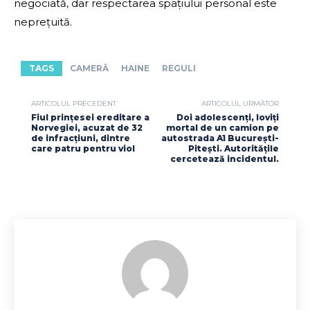
negociată, dar respectarea spațiului personal este
neprețuită.
TAGS
CAMERĂ
HAINE
REGULI
ARTICOLUL PRECEDENT
ARTICOLUL URMĂTOR
Fiul prințesei ereditare a
Doi adolescenți, loviți
Norvegiei, acuzat de 32
mortal de un camion pe
de infracțiuni, dintre
autostrada A1 București-
care patru pentru viol
Pitești. Autoritățile
cercetează incidentul.