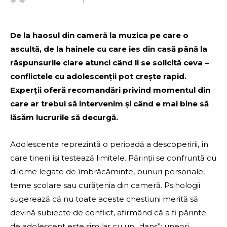
De la haosul din cameră la muzica pe care o
ascultă, de la hainele cu care ies din casă până la
răspunsurile clare atunci când li se solicită ceva –
conflictele cu adolescenții pot crește rapid.
Experții oferă recomandări privind momentul din
care ar trebui să intervenim și când e mai bine să
lăsăm lucrurile să decurgă.
Adolescența reprezintă o perioadă a descoperirii, în
care tinerii își testează limitele. Părinții se confruntă cu
dileme legate de îmbrăcăminte, bunuri personale,
teme școlare sau curățenia din cameră. Psihologii
sugerează că nu toate aceste chestiuni merită să
devină subiecte de conflict, afirmând că a fi părinte
de adolescent este similar cu un „dans”: uneori