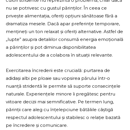
culori stridente nu reprezintă o problemă, chiar dacă
nu se potrivesc cu gustul părinților. În ceea ce
privește alimentația, oferiți opțiuni sănătoase fără a
dramatiza mesele. Dacă apar preferințe temporare,
mențineți un ton relaxat și oferiți alternative. Astfel de
„lupte” asupra detaliilor consumă energia emoțională
a părinților și pot diminua disponibilitatea
adolescentului de a colabora în situații relevante.
Exercitarea încrederii este crucială: purtarea de
adidași albi pe ploaie sau vopsirea părului într-o
nuanță stridentă le permite să suporte consecințele
naturale. Experiențele minore îi pregătesc pentru
viitoare decizii mai semnificative. Pe termen lung,
părinții care aleg cu înțelepciune bătăliile câștigă
respectul adolescentului și stabilesc o relație bazată
pe încredere și comunicare.