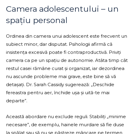
Camera adolescentului – un
spațiu personal
Ordinea din camera unui adolescent este frecvent un
subiect minor, dar disputat. Psihologii afirmă că
insistența excesivă poate fi contraproductivă. Priviți
camera ca pe un spațiu de autonomie. Atâta timp cât
restul casei rămâne curat și organizat, iar dezordinea
nu ascunde probleme mai grave, este bine să vă
detașați. Dr. Sarah Cassidy sugerează: „Deschide
fereastra pentru aer, închide ușa și uită-te mai
departe”.
Această abordare nu exclude reguli. Stabiliți „minime
necesare”, de exemplu, hainele murdare să fie duse
la spălat sau să nu se păstreze mâncare pe termen