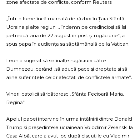
zone afectate de conflicte, conform Reuters.
„Într-o lume încă marcată de război în Țara Sfântă,
Ucraina și alte regiuni… îndemn pe credincioși să își
petreacă ziua de 22 august în post și rugăciune”, a
spus papa în audiența sa săptămânală de la Vatican.
Leon a sugerat să se înalțe rugăciuni către
Dumnezeu, cerând „să aducă pace și dreptate și să
aline suferințele celor afectați de conflictele armate”.
Vineri, catolicii sărbătoresc „Sfânta Fecioară Maria,
Regină”.
Apelul papei intervine în urma întâlnirii dintre Donald
Trump și președintele ucrainean Volodimir Zelenski la
Casa Albă, care a avut loc după discuțiile cu Vladimir