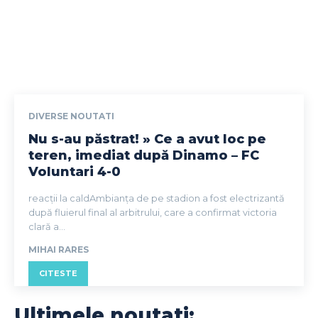
DIVERSE NOUTATI
Nu s-au păstrat! » Ce a avut loc pe
teren, imediat după Dinamo – FC
Voluntari 4-0
reacții la caldAmbianța de pe stadion a fost electrizantă
după fluierul final al arbitrului, care a confirmat victoria
clară a...
MIHAI RARES
CITESTE
Ultimele noutati: