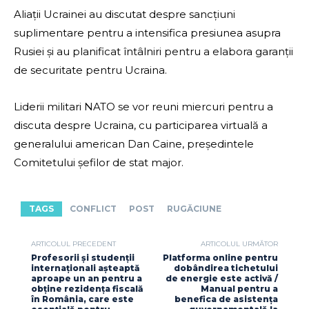
Aliații Ucrainei au discutat despre sancțiuni
suplimentare pentru a intensifica presiunea asupra
Rusiei și au planificat întâlniri pentru a elabora garanții
de securitate pentru Ucraina.
Liderii militari NATO se vor reuni miercuri pentru a
discuta despre Ucraina, cu participarea virtuală a
generalului american Dan Caine, președintele
Comitetului șefilor de stat major.
TAGS
CONFLICT
POST
RUGĂCIUNE
ARTICOLUL PRECEDENT
ARTICOLUL URMĂTOR
Profesorii și studenții
Platforma online pentru
internaționali așteaptă
dobândirea tichetului
aproape un an pentru a
de energie este activă /
obține rezidența fiscală
Manual pentru a
în România, care este
benefica de asistența