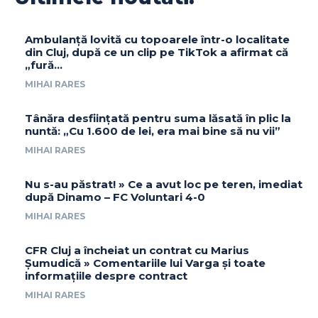
Ambulanță lovită cu topoarele într-o localitate
din Cluj, după ce un clip pe TikTok a afirmat că
„fură…
MIHAI RARES
Tânăra desființată pentru suma lăsată în plic la
nuntă: „Cu 1.600 de lei, era mai bine să nu vii”
MIHAI RARES
Nu s-au păstrat! » Ce a avut loc pe teren, imediat
după Dinamo – FC Voluntari 4-0
MIHAI RARES
CFR Cluj a încheiat un contrat cu Marius
Șumudică » Comentariile lui Varga și toate
informațiile despre contract
MIHAI RARES