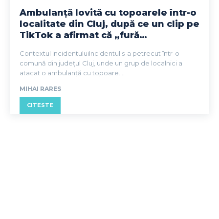
Ambulanță lovită cu topoarele într-o
localitate din Cluj, după ce un clip pe
TikTok a afirmat că „fură…
Contextul incidentuluiIncidentul s-a petrecut într-o
comună din județul Cluj, unde un grup de localnici a
atacat o ambulanță cu topoare....
MIHAI RARES
CITESTE