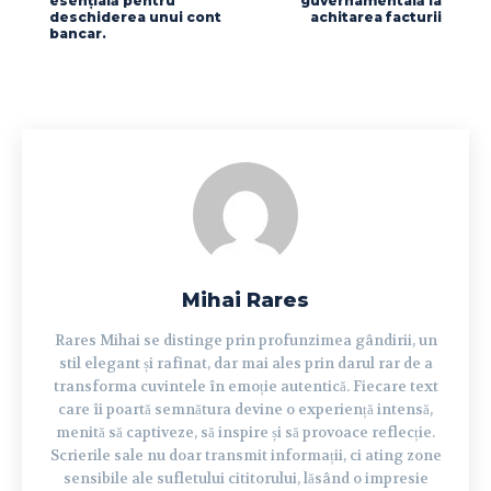
esențială pentru
guvernamentală la
deschiderea unui cont
achitarea facturii
bancar.
Mihai Rares
Rares Mihai se distinge prin profunzimea gândirii, un
stil elegant și rafinat, dar mai ales prin darul rar de a
transforma cuvintele în emoție autentică. Fiecare text
care îi poartă semnătura devine o experiență intensă,
menită să captiveze, să inspire și să provoace reflecție.
Scrierile sale nu doar transmit informații, ci ating zone
sensibile ale sufletului cititorului, lăsând o impresie