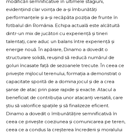
modificări semnificative în ultimele stagiuni,
evidențiind clar voința de a-și îmbunătăți
performanțele și a-și recăpăta poziția de frunte în
fotbalul din România. Echipa actuală este alcătuită
dintr-un mix de jucători cu experiență și tineri
talentați, care aduc un balans între experiență și
energie nouă. În apărare, Dinamo a dovedit o
structurare solidă, reușind să reducă numărul de
goluri încasate față de sezoanele trecute. În ceea ce
privește mijlocul terenului, formația a demonstrat o
capacitate sporită de a domina jocul și de a crea
șanse de atac prin pase rapide și exacte. Atacul a
beneficiat de contribuția unor atacanți versatili, care
știu să valorifice spațiile și să finalizeze eficient.
Dinamo a dovedit o îmbunătățire semnificativă în
ceea ce privește coeziunea și comunicarea pe teren,
ceea ce a condus la creșterea încrederii și moralului