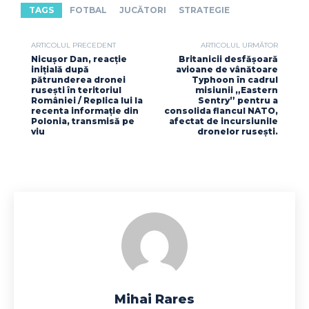
TAGS
FOTBAL
JUCĂTORI
STRATEGIE
ARTICOLUL PRECEDENT
ARTICOLUL URMĂTOR
Nicușor Dan, reacție
Britanicii desfășoară
inițială după
avioane de vânătoare
pătrunderea dronei
Typhoon în cadrul
rusești în teritoriul
misiunii „Eastern
României / Replica lui la
Sentry” pentru a
recenta informație din
consolida flancul NATO,
Polonia, transmisă pe
afectat de incursiunile
viu
dronelor rusești.
Mihai Rares