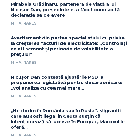
Mirabela Grădinaru, partenera de viață a lui
Nicușor Dan, președintele, a făcut cunoscută
declarația sa de avere
MIHAI RARES
Avertisment din partea specialistului cu privire
la creșterea facturii de electricitate: „Controlați
ce ați semnat și perioada de valabilitate a
prețului”
MIHAI RARES
Nicușor Dan contestă ajustările PSD la
propunerea legislativă pentru decarbonizare:
„Voi analiza cu cea mai mare…
MIHAI RARES
„Ne dorim în România sau în Rusia”. Migranții
care au sosit ilegal în Ceuta susțin că
intenționează să lucreze în Europa: „Marocul le
oferă...
MIHAI RARES