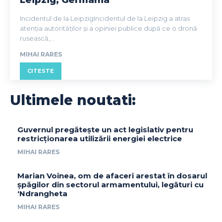
Incidentul de la LeipzigIncidentul de la Leipzig a atras
atenția autorităților și a opiniei publice după ce o dronă
rusească,...
MIHAI RARES
CITESTE
Ultimele noutati:
Guvernul pregătește un act legislativ pentru
restricționarea utilizării energiei electrice
MIHAI RARES
Marian Voinea, om de afaceri arestat în dosarul
șpăgilor din sectorul armamentului, legături cu
‘Ndrangheta
MIHAI RARES