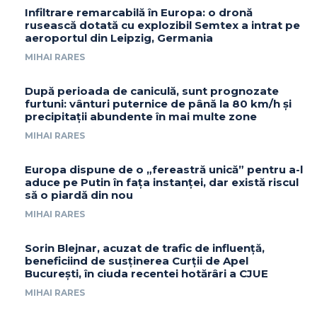
Infiltrare remarcabilă în Europa: o dronă
rusească dotată cu explozibil Semtex a intrat pe
aeroportul din Leipzig, Germania
MIHAI RARES
După perioada de caniculă, sunt prognozate
furtuni: vânturi puternice de până la 80 km/h și
precipitații abundente în mai multe zone
MIHAI RARES
Europa dispune de o „fereastră unică” pentru a-l
aduce pe Putin în fața instanței, dar există riscul
să o piardă din nou
MIHAI RARES
Sorin Blejnar, acuzat de trafic de influență,
beneficiind de susținerea Curții de Apel
București, în ciuda recentei hotărâri a CJUE
MIHAI RARES