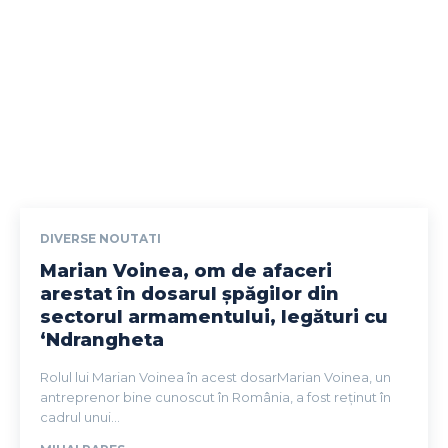
DIVERSE NOUTATI
Marian Voinea, om de afaceri
arestat în dosarul șpăgilor din
sectorul armamentului, legături cu
‘Ndrangheta
Rolul lui Marian Voinea în acest dosarMarian Voinea, un
antreprenor bine cunoscut în România, a fost reținut în
cadrul unui...