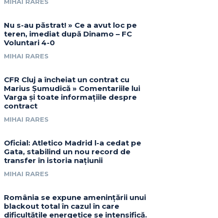
MIHAI RARES
Nu s-au păstrat! » Ce a avut loc pe
teren, imediat după Dinamo – FC
Voluntari 4-0
MIHAI RARES
CFR Cluj a încheiat un contrat cu
Marius Șumudică » Comentariile lui
Varga și toate informațiile despre
contract
MIHAI RARES
Oficial: Atletico Madrid l-a cedat pe
Gata, stabilind un nou record de
transfer în istoria națiunii
MIHAI RARES
România se expune amenințării unui
blackout total în cazul în care
dificultățile energetice se intensifică.