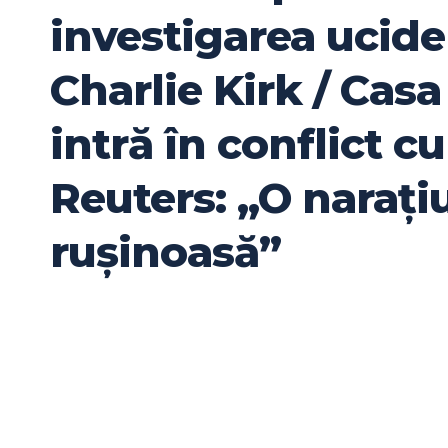
investigarea ucider
Charlie Kirk / Casa
intră în conflict c
Reuters: „O narați
rușinoasă”