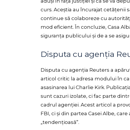
aduși în fața justiției și că se va de
curs. Aceștia au încurajat cetățenii să
continue să colaboreze cu autorități
mod eficient. În concluzie, Casa Alb
siguranța publicului și de a se asigura
Disputa cu agenția Re
Disputa cu agenția Reuters a apăru
articol critic la adresa modului în c
asasinarea lui Charlie Kirk. Publicaț
sunt cazuri izolate, ci fac parte din
cadrul agenției. Acest articol a pr
FBI, ci și din partea Casei Albe, care
„tendențioasă”.