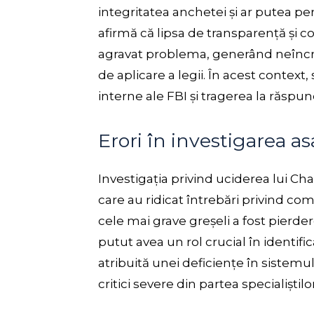
integritatea anchetei și ar putea per
afirmă că lipsa de transparență și 
agravat problema, generând neîncred
de aplicare a legii. În acest context,
interne ale FBI și tragerea la răspun
Erori în investigarea asa
Investigația privind uciderea lui Cha
care au ridicat întrebări privind co
cele mai grave greșeli a fost pierde
putut avea un rol crucial în identifi
atribuită unei deficiențe în sistemu
critici severe din partea specialiștilo