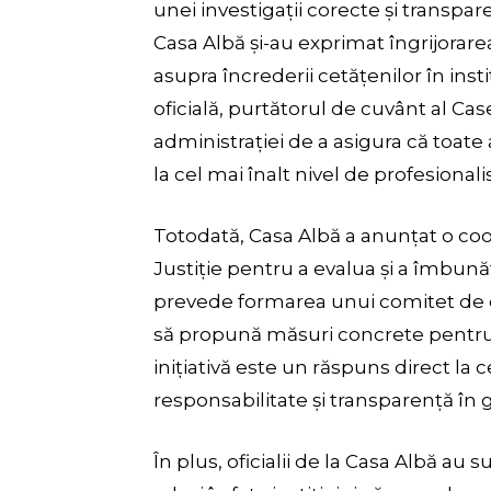
unei investigații corecte și transparen
Casa Albă și-au exprimat îngrijorarea
asupra încrederii cetățenilor în instit
oficială, purtătorul de cuvânt al Ca
administrației de a asigura că toate 
la cel mai înalt nivel de profesionali
Totodată, Casa Albă a anunțat o c
Justiție pentru a evalua și a îmbună
prevede formarea unui comitet de ex
să propună măsuri concrete pentru a
inițiativă este un răspuns direct la
responsabilitate și transparență în 
În plus, oficialii de la Casa Albă au s