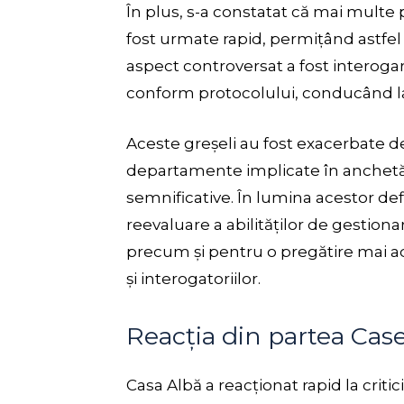
În plus, s-a constatat că mai multe 
fost urmate rapid, permițând astfel
aspect controversat a fost interogar
conform protocolului, conducând la
Aceste greșeli au fost exacerbate d
departamente implicate în anchetă,
semnificative. În lumina acestor defi
reevaluare a abilităților de gestion
precum și pentru o pregătire mai a
și interogatoriilor.
Reacția din partea Case
Casa Albă a reacționat rapid la criti