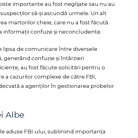
piste importante au fost neglijate sau nu au
 suspecților să-și ascundă urmele. Un alt
ea martorilor cheie, care nu a fost făcută
 informații confuze și neconcludente.
e lipsa de comunicare între diversele
 generând confuzie și întârzieri
ciențe, au fost făcute solicitări pentru o
are a cazurilor complexe de către FBI,
decvată a agenților în gestionarea probelor
i Albe
cile aduse FBI-ului, subliniind importanța