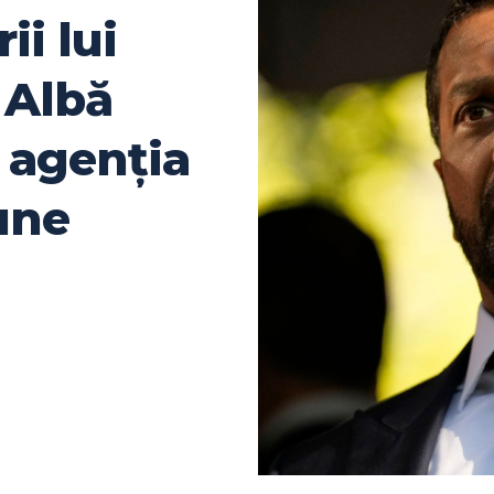
ii lui
 Albă
u agenția
une