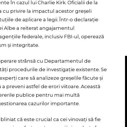
te în cazul lui Charlie Kirk. Oficialii de la
 cu privire la impactul acestor greșeli
uțiile de aplicare a legii. Într-o declarație
sei Albe a reiterat angajamentul
agențiile federale, inclusiv FBI-ul, operează
sm și integritate.
ooperare strânsă cu Departamentul de
tăți procedurile de investigație existente. Se
perți care să analizeze greșelile făcute și
 preveni astfel de erori viitoare. Această
 cererile publice pentru mai multă
gestionarea cazurilor importante.
ubliniat că este crucial ca cei vinovați să fie