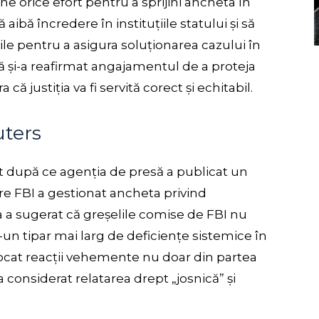
pune orice efort pentru a sprijini ancheta în
 aibă încredere în instituțiile statului și să
le pentru a asigura soluționarea cazului în
ă și-a reafirmat angajamentul de a proteja
 că justiția va fi servită corect și echitabil.
uters
t după ce agenția de presă a publicat un
are FBI a gestionat ancheta privind
ia a sugerat că greșelile comise de FBI nu
tr-un tipar mai larg de deficiențe sistemice în
ovocat reacții vehemente nu doar din partea
 a considerat relatarea drept „josnică” și