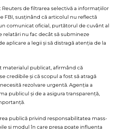
Reuters de filtrarea selectivă a informațiilor
e FBI, susținând că articolul nu reflectă
-un comunicat oficial, purtătorul de cuvânt al
 de relatări nu fac decât să submineze
e aplicare a legii și să distragă atenția de la
t materialul publicat, afirmând că
se credibile și că scopul a fost să atragă
necesită rezolvare urgentă. Agenția a
rma publicul și de a asigura transparență,
mportanță.
ea publică privind responsabilitatea mass-
ile și modul în care presa poate influența