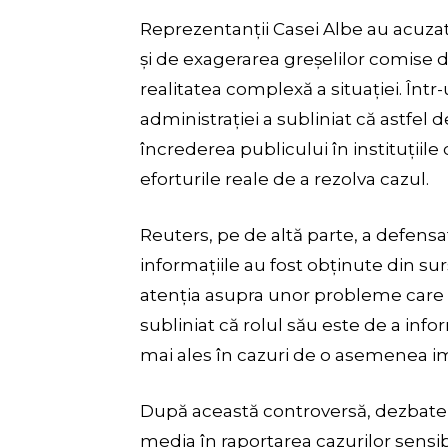
Reprezentanții Casei Albe au acuzat 
și de exagerarea greșelilor comise d
realitatea complexă a situației. Într
administrației a subliniat că astfel
încrederea publicului în instituțiile d
eforturile reale de a rezolva cazul.
Reuters, pe de altă parte, a defensa
informațiile au fost obținute din sur
atenția asupra unor probleme care 
subliniat că rolul său este de a info
mai ales în cazuri de o asemenea i
După această controversă, dezbater
media în raportarea cazurilor sensib