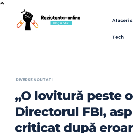
Afaceri si
Tech
DIVERSE NOUTATI
„O lovitură peste o
Directorul FBI, as
criticat după eroar