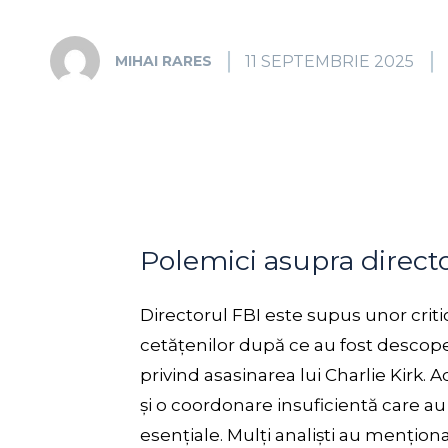
11 SEPTEMBRIE 2025
MIHAI RARES
Polemici asupra direct
Directorul FBI este supus unor critic
cetățenilor după ce au fost descoper
privind asasinarea lui Charlie Kirk. A
și o coordonare insuficientă care au
esențiale. Mulți analiști au mențion