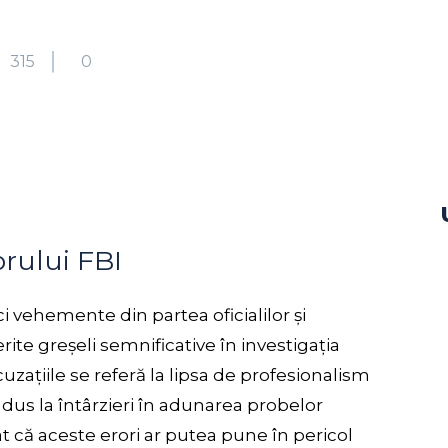
315
0
orului FBI
i vehemente din partea oficialilor și
ite greșeli semnificative în investigația
cuzațiile se referă la lipsa de profesionalism
 dus la întârzieri în adunarea probelor
at că aceste erori ar putea pune în pericol