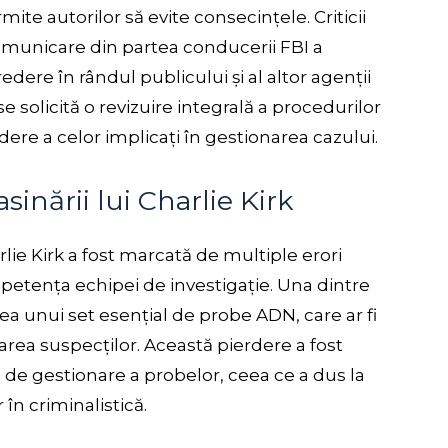
mite autorilor să evite consecințele. Criticii
comunicare din partea conducerii FBI a
ere în rândul publicului și al altor agenții
 se solicită o revizuire integrală a procedurilor
dere a celor implicați în gestionarea cazului.
sinării lui Charlie Kirk
rlie Kirk a fost marcată de multiple erori
mpetența echipei de investigație. Una dintre
rea unui set esențial de probe ADN, care ar fi
carea suspecților. Această pierdere a fost
l de gestionare a probelor, ceea ce a dus la
r în criminalistică.