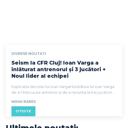
DIVERSE NOUTATI
Seism la CFR Cluj! Ioan Varga a
înlăturat antrenorul și 3 jucători +
Noul lider al echipei
Explicația deciziei lui Ioan VargaHotărârea lui Ioan Varga
de a-l înlocui pe antrenor și de a renunța la trei jucători...
MIHAI RARES
CITESTE
Ultimele noutati: