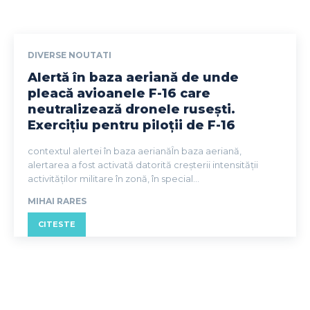
DIVERSE NOUTATI
Alertă în baza aeriană de unde
pleacă avioanele F-16 care
neutralizează dronele rusești.
Exercițiu pentru piloții de F-16
contextul alertei în baza aerianăÎn baza aeriană,
alertarea a fost activată datorită creșterii intensității
activităților militare în zonă, în special...
MIHAI RARES
CITESTE