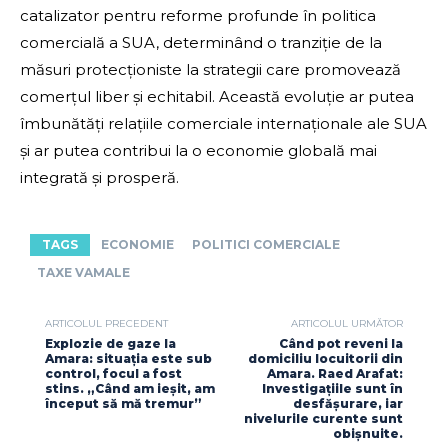
catalizator pentru reforme profunde în politica
comercială a SUA, determinând o tranziție de la
măsuri protecționiste la strategii care promovează
comerțul liber și echitabil. Această evoluție ar putea
îmbunătăți relațiile comerciale internaționale ale SUA
și ar putea contribui la o economie globală mai
integrată și prosperă.
TAGS
ECONOMIE
POLITICI COMERCIALE
TAXE VAMALE
ARTICOLUL PRECEDENT
ARTICOLUL URMĂTOR
Explozie de gaze la
Când pot reveni la
Amara: situația este sub
domiciliu locuitorii din
control, focul a fost
Amara. Raed Arafat:
stins. „Când am ieșit, am
Investigațiile sunt în
început să mă tremur”
desfășurare, iar
nivelurile curente sunt
obișnuite.