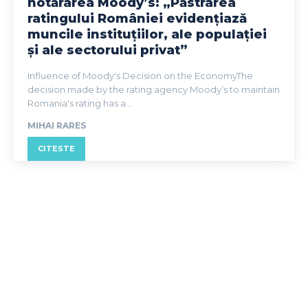
hotărârea Moody’s: „Păstrarea
ratingului României evidențiază
muncile instituțiilor, ale populației
și ale sectorului privat”
Influence of Moody's Decision on the EconomyThe
decision made by the rating agency Moody’s to maintain
Romania's rating has a...
MIHAI RARES
CITESTE