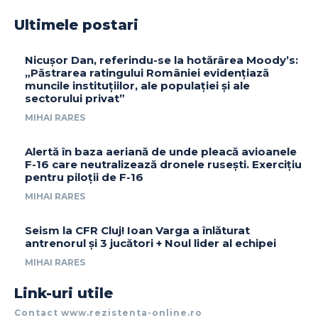
Ultimele postari
Nicușor Dan, referindu-se la hotărârea Moody’s:
„Păstrarea ratingului României evidențiază
muncile instituțiilor, ale populației și ale
sectorului privat”
MIHAI RARES
Alertă în baza aeriană de unde pleacă avioanele
F-16 care neutralizează dronele rusești. Exercițiu
pentru piloții de F-16
MIHAI RARES
Seism la CFR Cluj! Ioan Varga a înlăturat
antrenorul și 3 jucători + Noul lider al echipei
MIHAI RARES
Link-uri utile
Contact www.rezistenta-online.ro