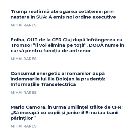
Trump reafirmă abrogarea cetățeniei prin
naștere în SUA: A emis noi ordine executive
MIHAI RARES
Folha, OUT de la CFR Cluj după înfrângerea cu
Tromso! ”Îi voi elimina pe toți!”. DOUĂ nume în
cursă pentru funcția de antrenor
MIHAI RARES
Consumul energetic al românilor după
îndemnarile lui Ilie Bolojan la prudență:
Informațiile Transelectrica
MIHAI RARES
Mario Camora, în urma umilinței trăite de CFR:
„Să înceapă cu copiii și juniorii! Ei nu iau banii
părinților”
MIHAI RARES