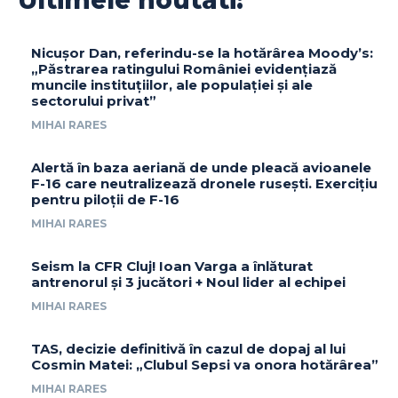
Nicușor Dan, referindu-se la hotărârea Moody’s:
„Păstrarea ratingului României evidențiază
muncile instituțiilor, ale populației și ale
sectorului privat”
MIHAI RARES
Alertă în baza aeriană de unde pleacă avioanele
F-16 care neutralizează dronele rusești. Exercițiu
pentru piloții de F-16
MIHAI RARES
Seism la CFR Cluj! Ioan Varga a înlăturat
antrenorul și 3 jucători + Noul lider al echipei
MIHAI RARES
TAS, decizie definitivă în cazul de dopaj al lui
Cosmin Matei: „Clubul Sepsi va onora hotărârea”
MIHAI RARES