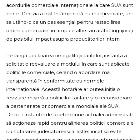
acordurile comerciale internaționale la care SUA sunt
parte. Decizia a fost întâmpinată cu reacții variate, unii
salutând-o ca un pas esențial pentru restabilirea
ordinii comerciale, în timp ce alții s-au arătat îngrijorați
de posibilul impact asupra producătorilor interni.
Pe lângă declararea nelegalității tarifelor, instanța a
solicitat o reevaluare a modului în care sunt aplicate
politicile comerciale, cerând o abordare mai
transparentă în conformitate cu normele
internaționale. Această hotărâre ar putea iniția o
revizuire majoră a politicilor tarifare și o reconsiderare
a parteneriatelor comerciale mondiale ale SUA.
Decizia instanței de apel impune actualei administrații
să acționeze rapid pentru alinierea politicii comerciale
cu hotărârea judecătorească, astfel încât să evite
posibile sancțiuni și dispute comerciale internaționale.