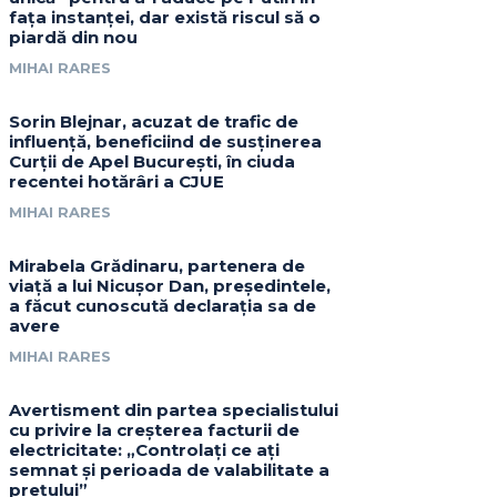
fața instanței, dar există riscul să o
piardă din nou
MIHAI RARES
Sorin Blejnar, acuzat de trafic de
influență, beneficiind de susținerea
Curții de Apel București, în ciuda
recentei hotărâri a CJUE
MIHAI RARES
Mirabela Grădinaru, partenera de
viață a lui Nicușor Dan, președintele,
a făcut cunoscută declarația sa de
avere
MIHAI RARES
Avertisment din partea specialistului
cu privire la creșterea facturii de
electricitate: „Controlați ce ați
semnat și perioada de valabilitate a
prețului”