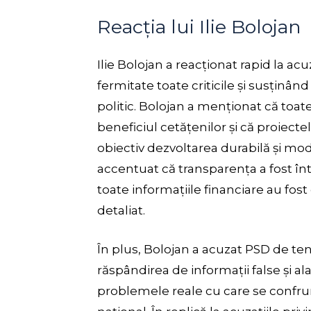
Reacția lui Ilie Bolojan
Ilie Bolojan a reacționat rapid la a
fermitate toate criticile și susținâ
politic. Bolojan a menționat că toate
beneficiul cetățenilor și că proiect
obiectiv dezvoltarea durabilă și mode
accentuat că transparența a fost în
toate informațiile financiare au fos
detaliat.
În plus, Bolojan a acuzat PSD de tent
răspândirea de informații false și al
problemele reale cu care se confrun