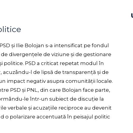
litice
SD și Ilie Bolojan s-a intensificat pe fondul
de divergențele de viziune și de gestionare
i politice. PSD a criticat repetat modul în
, acuzându-l de lipsă de transparență și de
t un impact negativ asupra comunității locale.
tre PSD și PNL, din care Bolojan face parte,
ormându-le într-un subiect de discuție la
rile verbale și acuzațiile reciproce au devenit
d o polarizare accentuată în peisajul politic