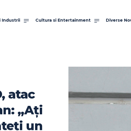
 Industrii
Cultura si Entertainment
Diverse No
, atac
an: „Aţi
teţi un