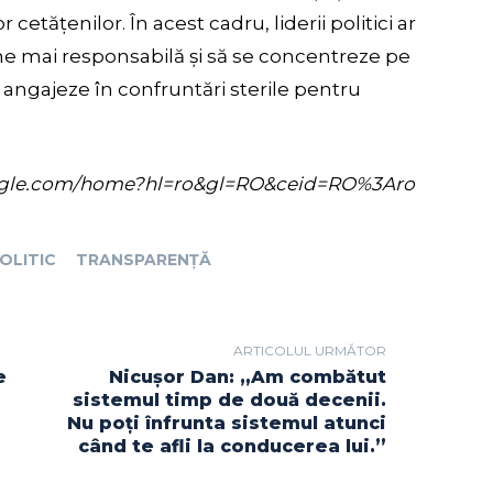
etățenilor. În acest cadru, liderii politici ar
ine mai responsabilă și să se concentreze pe
se angajeze în confruntări sterile pentru
s.google.com/home?hl=ro&gl=RO&ceid=RO%3Aro
OLITIC
TRANSPARENȚĂ
ARTICOLUL URMĂTOR
e
Nicușor Dan: „Am combătut
sistemul timp de două decenii.
Nu poți înfrunta sistemul atunci
când te afli la conducerea lui.”