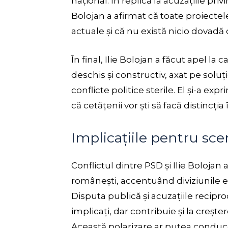
național. În replică la acuzațiile pr
Bolojan a afirmat că toate proiectel
actuale și că nu există nicio dovadă 
În final, Ilie Bolojan a făcut apel la 
deschis și constructiv, axat pe solu
conflicte politice sterile. El și-a exp
că cetățenii vor ști să facă distincți
Implicațiile pentru sce
Conflictul dintre PSD și Ilie Bolojan
românești, accentuând diviziunile ex
Disputa publică și acuzațiile recip
implicați, dar contribuie și la crește
Această polarizare ar putea conduce l