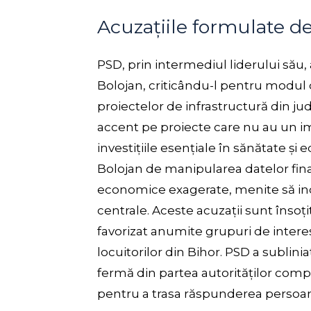
Acuzațiile formulate d
PSD, prin intermediul liderului său, a
Bolojan, criticându-l pentru modul d
proiectelor de infrastructură din ju
accent pe proiecte care nu au un im
investițiile esențiale în sănătate ș
Bolojan de manipularea datelor fina
economice exagerate, menite să indu
centrale. Aceste acuzații sunt însoți
favorizat anumite grupuri de interes
locuitorilor din Bihor. PSD a sublin
fermă din partea autorităților comp
pentru a trasa răspunderea persoan