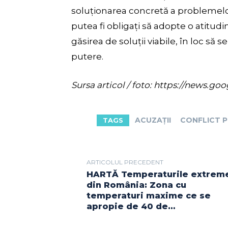
soluționarea concretă a problemelor c
putea fi obligați să adopte o atitud
găsirea de soluții viabile, în loc să 
putere.
Sursa articol / foto: https://new
ACUZAȚII
CONFLICT P
TAGS
ARTICOLUL PRECEDENT
HARTĂ Temperaturile extrem
din România: Zona cu
temperaturi maxime ce se
apropie de 40 de…