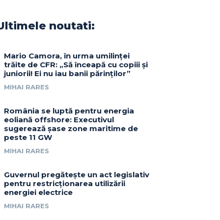
Ultimele noutati:
Mario Camora, în urma umilinței
trăite de CFR: „Să înceapă cu copiii și
juniorii! Ei nu iau banii părinților”
MIHAI RARES
România se luptă pentru energia
eoliană offshore: Executivul
sugerează șase zone maritime de
peste 11 GW
MIHAI RARES
Guvernul pregătește un act legislativ
pentru restricționarea utilizării
energiei electrice
MIHAI RARES