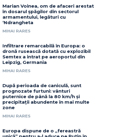
Marian Voinea, om de afaceri arestat
în dosarul șpăgilor din sectorul
armamentului, legături cu
‘Ndrangheta
MIHAI RARES
Infiltrare remarcabilă în Europa: o
dronă rusească dotată cu explozibil
Semtex a intrat pe aeroportul din
Leipzig, Germania
MIHAI RARES
După perioada de caniculă, sunt
prognozate furtuni: vânturi
puternice de până la 80 km/h și
precipitații abundente în mai multe
zone
MIHAI RARES
Europa dispune de o „fereastră
unică” pentru a-l aduce pe Putin în