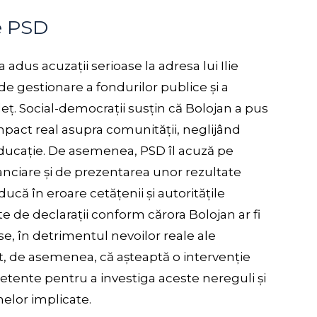
e PSD
 adus acuzații serioase la adresa lui Ilie
e gestionare a fondurilor publice și a
deț. Social-democrații susțin că Bolojan a pus
pact real asupra comunității, neglijând
i educație. De asemenea, PSD îl acuză pe
nciare și de prezentarea unor rezultate
că în eroare cetățenii și autoritățile
te de declarații conform cărora Bolojan ar fi
e, în detrimentul nevoilor reale ale
iat, de asemenea, că așteaptă o intervenție
etente pentru a investiga aceste nereguli și
elor implicate.