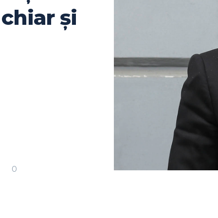
 chiar şi
0