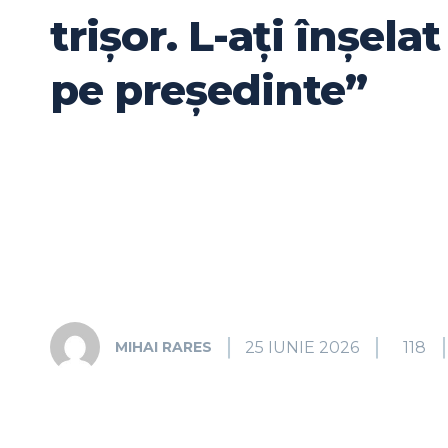
trișor. L-aţi înșelat
pe președinte”
25 IUNIE 2026
118
MIHAI RARES