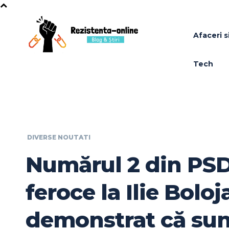
Afaceri si
Tech
DIVERSE NOUTATI
Numărul 2 din PSD
feroce la Ilie Boloj
demonstrat că sun