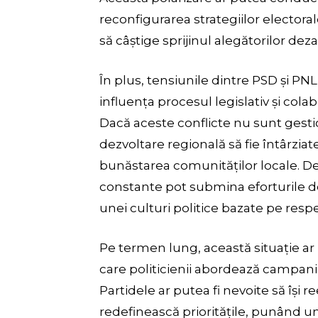
reconfigurarea strategiilor electora
să câștige sprijinul alegătorilor dez
În plus, tensiunile dintre PSD și PNL
influența procesul legislativ și colab
Dacă aceste conflicte nu sunt gestio
dezvoltare regională să fie întârzi
bunăstarea comunităților locale. De
constante pot submina eforturile de
unei culturi politice bazate pe respe
Pe termen lung, această situație a
care politicienii abordează campaniil
Partidele ar putea fi nevoite să își r
redefinească prioritățile, punând u