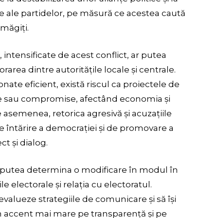
le ale partidelor, pe măsură ce acestea caută
amăgiți.
, intensificate de acest conflict, ar putea
orarea dintre autoritățile locale și centrale.
nate eficient, există riscul ca proiectele de
ate sau compromise, afectând economia și
 asemenea, retorica agresivă și acuzațiile
 întărire a democrației și de promovare a
ct și dialog.
r putea determina o modificare în modul în
e electorale și relația cu electoratul.
eevalueze strategiile de comunicare și să își
n accent mai mare pe transparență și pe