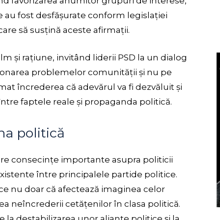
ivind favorizarea anumitor grupuri de interese,
e au fost desfășurate conform legislației
care să susțină aceste afirmații.
calm și rațiune, invitând liderii PSD la un dialog
ționarea problemelor comunității și nu pe
rimat încrederea că adevărul va fi dezvăluit și
a între faptele reale și propaganda politică.
na politică
 are consecințe importante asupra politicii
istente între principalele partide politice.
roce nu doar că afectează imaginea celor
rea neîncrederii cetățenilor în clasa politică.
a destabilizarea unor alianțe politice și la