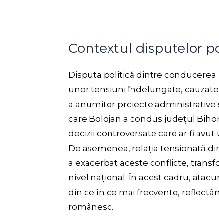
Contextul disputelor po
Disputa politică dintre conducerea P
unor tensiuni îndelungate, cauzate 
a anumitor proiecte administrative ș
care Bolojan a condus județul Bihor
decizii controversate care ar fi avu
De asemenea, relația tensionată din
a exacerbat aceste conflicte, transf
nivel național. În acest cadru, atacu
din ce în ce mai frecvente, reflectân
românesc.