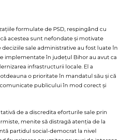
cuzațiile formulate de PSD, respingând cu
nd că acestea sunt nefondate și motivate
 deciziile sale administrative au fost luate în
ele implementate în județul Bihor au avut ca
rnizarea infrastructurii locale. El a
totdeauna o prioritate în mandatul său și că
t comunicate publicului în mod corect și
ativă de a discredita eforturile sale prin
armiste, menite să distragă atenția de la
tă partidul social-democrat la nivel