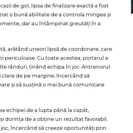
azii de gol, lipsa de finalizare exactă a fost
rat o bună abilitate de a controla mingea și
mente, dar au întâmpinat greutăți în a
tă, arătând uneori lipsă de coordonare, care
ii periculoase. Cu toate acestea, portarul a
lte rânduri, ținând echipa în joc. Antrenorul
ii clare de pe margine, încercând să
onare și să susțină o mai bună comunicare
ea echipei de a lupta până la capăt,
i dorința de a obține un rezultat favorabil.
n joc, încercând să creeze oportunități prin