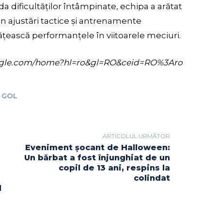
uda dificultăților întâmpinate, echipa a arătat
rin ajustări tactice și antrenamente
țească performanțele în viitoarele meciuri.
s.google.com/home?hl=ro&gl=RO&ceid=RO%3Aro
GOL
ARTICOLUL URMĂTOR
Eveniment șocant de Halloween:
Un bărbat a fost înjunghiat de un
copil de 13 ani, respins la
colindat
l