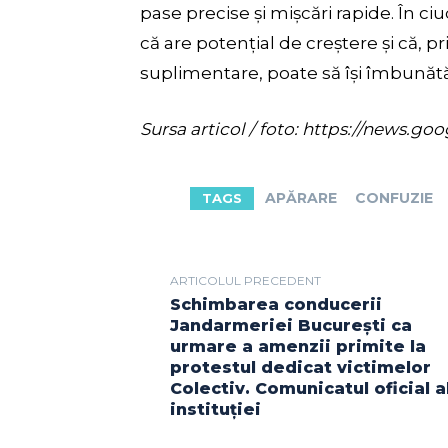
pase precise și mișcări rapide. În ci
că are potențial de creștere și că, p
suplimentare, poate să își îmbunătă
Sursa articol / foto: https://new
APĂRARE
CONFUZIE
TAGS
ARTICOLUL PRECEDENT
Schimbarea conducerii
Jandarmeriei București ca
urmare a amenzii primite la
protestul dedicat victimelor
Colectiv. Comunicatul oficial a
instituției