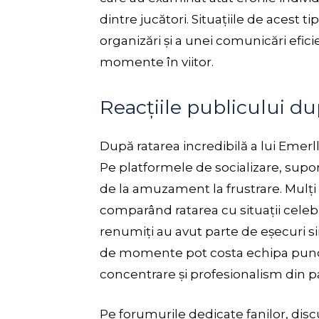
dintre jucători. Situațiile de acest 
organizări și a unei comunicări efic
momente în viitor.
Reacțiile publicului du
După ratarea incredibilă a lui Emerlla
Pe platformele de socializare, suport
de la amuzament la frustrare. Mulț
comparând ratarea cu situații celebr
renumiți au avut parte de eșecuri simi
de momente pot costa echipa punct
concentrare și profesionalism din pa
Pe forumurile dedicate fanilor, discu