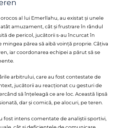
eren
orocos al lui Emerllahu, au existat și unele
ât amuzament, cât și frustrare în rândul
sită de pericol, jucătorii s-au încurcat în
e mingea părea să aibă voință proprie. Câțiva
ren, iar coordonarea echipei a părut să se
mente.
rile arbitrului, care au fost contestate de
text, jucătorii au reacționat cu gesturi de
ercând să înțeleagă ce are loc. Această lipsă
ionată, dar și comică, pe alocuri, pe teren.
st intens comentate de analiștii sportivi,
duale, cât și deficiențele de comunicare