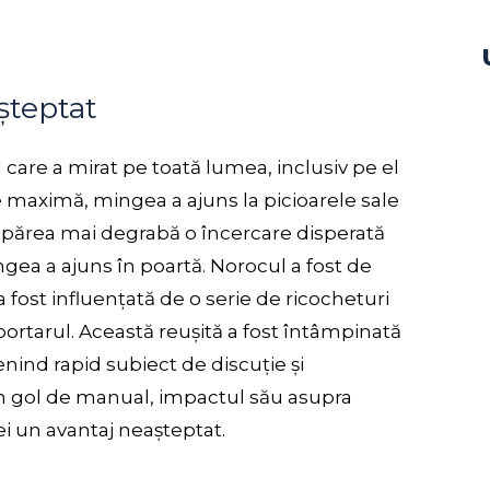
șteptat
 care a mirat pe toată lumea, inclusiv pe el
 maximă, mingea a ajuns la picioarele sale
re părea mai degrabă o încercare disperată
gea a ajuns în poartă. Norocul a fost de
a fost influențată de o serie de ricocheturi
portarul. Această reușită a fost întâmpinată
enind rapid subiect de discuție și
n gol de manual, impactul său asupra
ei un avantaj neașteptat.