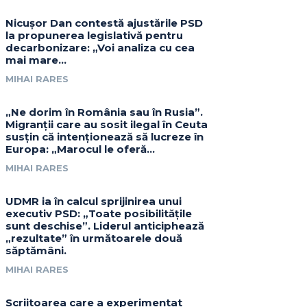
Nicușor Dan contestă ajustările PSD
la propunerea legislativă pentru
decarbonizare: „Voi analiza cu cea
mai mare…
MIHAI RARES
„Ne dorim în România sau în Rusia”.
Migranții care au sosit ilegal în Ceuta
susțin că intenționează să lucreze în
Europa: „Marocul le oferă...
MIHAI RARES
UDMR ia în calcul sprijinirea unui
executiv PSD: „Toate posibilitățile
sunt deschise”. Liderul anticiphează
„rezultate” în următoarele două
săptămâni.
MIHAI RARES
Scriitoarea care a experimentat