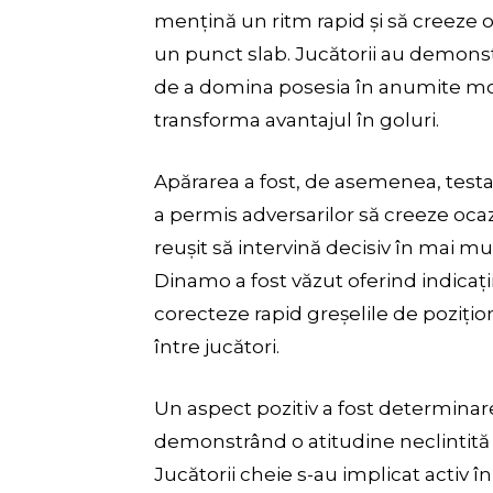
mențină un ritm rapid și să creeze oc
un punct slab. Jucătorii au demonst
de a domina posesia în anumite mo
transforma avantajul în goluri.
Apărarea a fost, de asemenea, testa
a permis adversarilor să creeze ocaz
reușit să intervină decisiv în mai mu
Dinamo a fost văzut oferind indicaț
corecteze rapid greșelile de poziți
între jucători.
Un aspect pozitiv a fost determinar
demonstrând o atitudine neclintită ș
Jucătorii cheie s-au implicat activ î