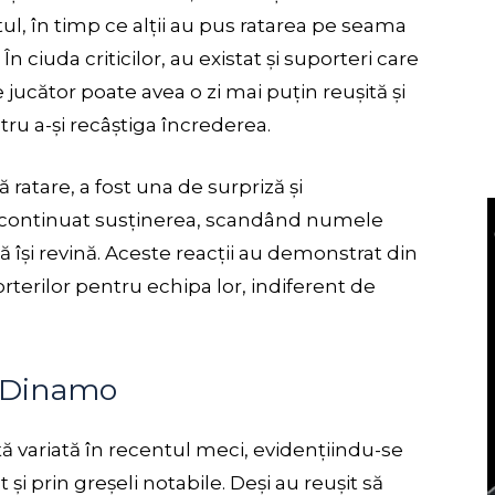
ul, în timp ce alții au pus ratarea pe seama
n ciuda criticilor, au existat și suporteri care
jucător poate avea o zi mai puțin reușită și
ntru a-și recâștiga încrederea.
ratare, a fost una de surpriză și
au continuat susținerea, scandând numele
să își revină. Aceste reacții au demonstrat din
erilor pentru echipa lor, indiferent de
i Dinamo
 variată în recentul meci, evidențiindu-se
și prin greșeli notabile. Deși au reușit să