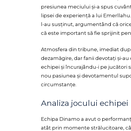
presiunea meciului și-a spus cuvânt
lipsei de experiență a lui Emerllahu. Î
l-au susținut, argumentând că orice 
că este important să fie sprijinit pe
Atmosfera din tribune, imediat după 
dezamăgire, dar fanii devotați și-
echipei și încurajându-i pe jucători 
nou pasiunea și devotamentul suport
circumstanțe.
Analiza jocului echipe
Echipa Dinamo a avut o performanță
atât prin momente strălucitoare, cât 