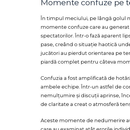
Momente confuze pe t
În timpul meciului, pe lângă golul n
momente confuze care au generat at
spectatorilor. Într-o fază aparent lip
pase, creând o situație haotică und
jucători au pierdut orientarea pe te
piardă complet pentru câteva mo
Confuzia a fost amplificată de hotărâ
ambele echipe. Într-un astfel de con
nemulțumire și discuții aprinse, înc
de claritate a creat o atmosferă tens
Aceste momente de nedumerire au fo
care au examinat atât erorile indivi