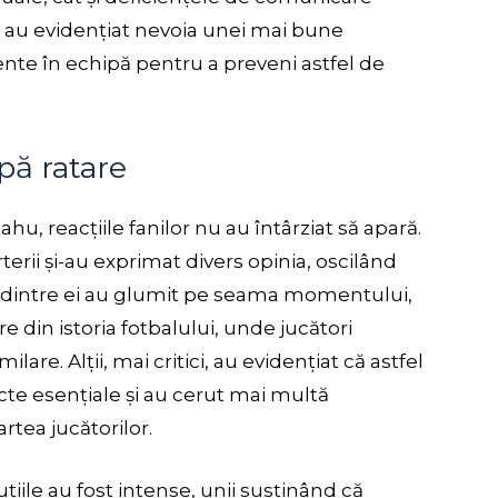
tip au evidențiat nevoia unei mai bune
iente în echipă pentru a preveni astfel de
pă ratare
hu, reacțiile fanilor nu au întârziat să apară.
erii și-au exprimat divers opinia, oscilând
i dintre ei au glumit pe seama momentului,
e din istoria fotbalului, unde jucători
lare. Alții, mai critici, au evidențiat că astfel
e esențiale și au cerut mai multă
rtea jucătorilor.
țiile au fost intense, unii susținând că