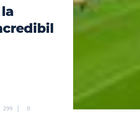
 la
ncredibil
299
0