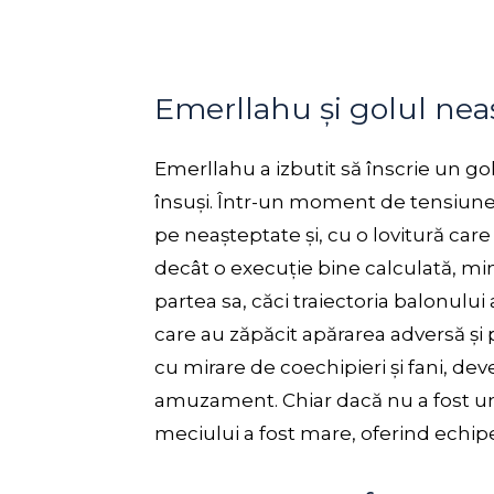
Emerllahu și golul nea
Emerllahu a izbutit să înscrie un gol
însuși. Într-un moment de tensiune
pe neașteptate și, cu o lovitură ca
decât o execuție bine calculată, min
partea sa, căci traiectoria balonului 
care au zăpăcit apărarea adversă și 
cu mirare de coechipieri și fani, dev
amuzament. Chiar dacă nu a fost u
meciului a fost mare, oferind echip