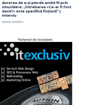
durerea de a-și pierde ambii fii prin
sinucidere: „Întrebarea «Ce-ar fi fost
dacă?» este specifică ficțiunii” |
Interviu
MIHAI RARES
Parteneri de incredere: