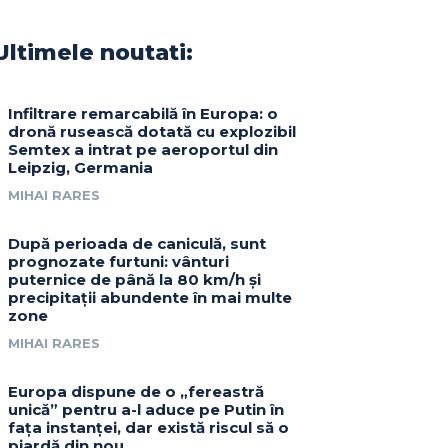
Ultimele noutati:
Infiltrare remarcabilă în Europa: o
dronă rusească dotată cu explozibil
Semtex a intrat pe aeroportul din
Leipzig, Germania
MIHAI RARES
După perioada de caniculă, sunt
prognozate furtuni: vânturi
puternice de până la 80 km/h și
precipitații abundente în mai multe
zone
MIHAI RARES
Europa dispune de o „fereastră
unică” pentru a-l aduce pe Putin în
fața instanței, dar există riscul să o
piardă din nou