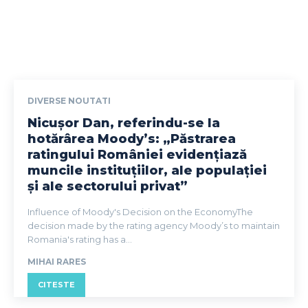
DIVERSE NOUTATI
Nicușor Dan, referindu-se la
hotărârea Moody’s: „Păstrarea
ratingului României evidențiază
muncile instituțiilor, ale populației
și ale sectorului privat”
Influence of Moody's Decision on the EconomyThe
decision made by the rating agency Moody’s to maintain
Romania's rating has a...
MIHAI RARES
CITESTE