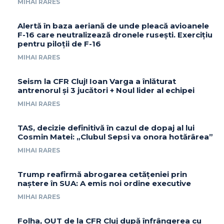
MIHAI RARES
Alertă în baza aeriană de unde pleacă avioanele
F-16 care neutralizează dronele rusești. Exercițiu
pentru piloții de F-16
MIHAI RARES
Seism la CFR Cluj! Ioan Varga a înlăturat
antrenorul și 3 jucători + Noul lider al echipei
MIHAI RARES
TAS, decizie definitivă în cazul de dopaj al lui
Cosmin Matei: „Clubul Sepsi va onora hotărârea”
MIHAI RARES
Trump reafirmă abrogarea cetățeniei prin
naștere în SUA: A emis noi ordine executive
MIHAI RARES
Folha, OUT de la CFR Cluj după înfrângerea cu