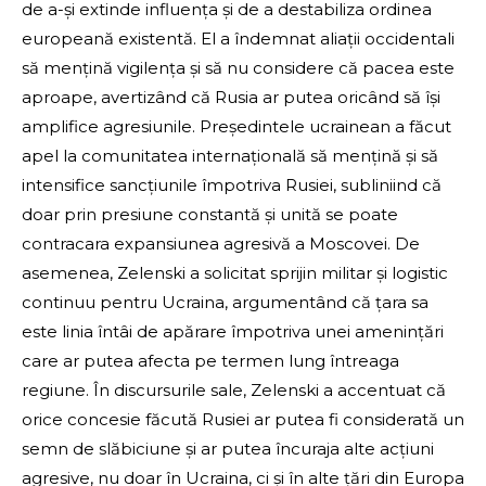
de a-și extinde influența și de a destabiliza ordinea
europeană existentă. El a îndemnat aliații occidentali
să mențină vigilența și să nu considere că pacea este
aproape, avertizând că Rusia ar putea oricând să își
amplifice agresiunile. Președintele ucrainean a făcut
apel la comunitatea internațională să mențină și să
intensifice sancțiunile împotriva Rusiei, subliniind că
doar prin presiune constantă și unită se poate
contracara expansiunea agresivă a Moscovei. De
asemenea, Zelenski a solicitat sprijin militar și logistic
continuu pentru Ucraina, argumentând că țara sa
este linia întâi de apărare împotriva unei amenințări
care ar putea afecta pe termen lung întreaga
regiune. În discursurile sale, Zelenski a accentuat că
orice concesie făcută Rusiei ar putea fi considerată un
semn de slăbiciune și ar putea încuraja alte acțiuni
agresive, nu doar în Ucraina, ci și în alte țări din Europa