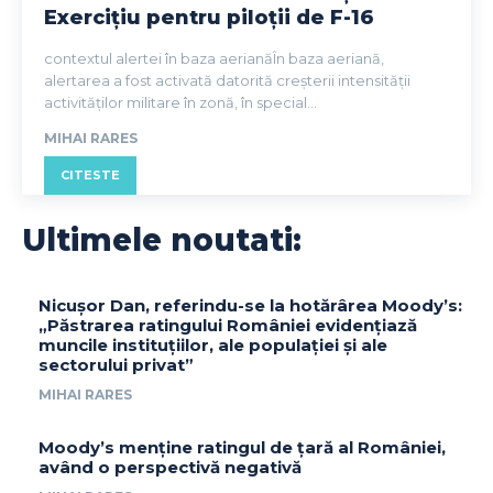
Exercițiu pentru piloții de F-16
contextul alertei în baza aerianăÎn baza aeriană,
alertarea a fost activată datorită creșterii intensității
activităților militare în zonă, în special...
MIHAI RARES
CITESTE
Ultimele noutati:
Nicușor Dan, referindu-se la hotărârea Moody’s:
„Păstrarea ratingului României evidențiază
muncile instituțiilor, ale populației și ale
sectorului privat”
MIHAI RARES
Moody’s menține ratingul de țară al României,
având o perspectivă negativă