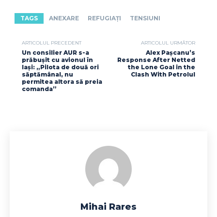
TAGS
ANEXARE
REFUGIAȚI
TENSIUNI
ARTICOLUL PRECEDENT
ARTICOLUL URMĂTOR
Un consilier AUR s-a
Alex Pașcanu’s
prăbușit cu avionul în
Response After Netted
Iași: „Pilota de două ori
the Lone Goal in the
săptămânal, nu
Clash With Petrolul
permitea altora să preia
comanda”
Mihai Rares