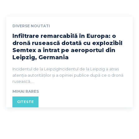
DIVERSE NOUTATI
Infiltrare remarcabilă în Europa: o
dronă rusească dotată cu explozibil
Semtex a intrat pe aeroportul din
Leipzig, Germania
Incidentul de la LeipzigIncidentul de la Leipzig a atras
atenția autorităților și a opiniei publice după ce o dronă
rusească,...
MIHAI RARES
CITESTE