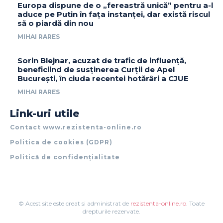
Europa dispune de o „fereastră unică” pentru a-l
aduce pe Putin în fața instanței, dar există riscul
să o piardă din nou
MIHAI RARES
Sorin Blejnar, acuzat de trafic de influență,
beneficiind de susținerea Curții de Apel
București, în ciuda recentei hotărâri a CJUE
MIHAI RARES
Link-uri utile
Contact www.rezistenta-online.ro
Politica de cookies (GDPR)
Politică de confidențialitate
© Acest site este creat si administrat de
rezistenta-online.ro
. Toate
drepturile rezervate.