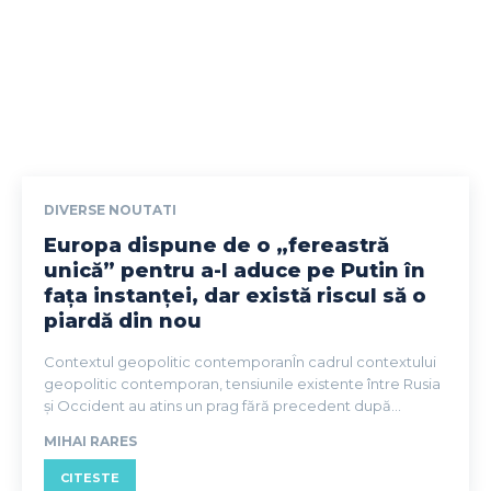
DIVERSE NOUTATI
Europa dispune de o „fereastră
unică” pentru a-l aduce pe Putin în
fața instanței, dar există riscul să o
piardă din nou
Contextul geopolitic contemporanÎn cadrul contextului
geopolitic contemporan, tensiunile existente între Rusia
și Occident au atins un prag fără precedent după...
MIHAI RARES
CITESTE