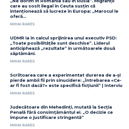
„Ne dorim în România sau în Rusia”. Migranții
care au sosit ilegal în Ceuta susțin că
intenționează să lucreze în Europa: „Marocul le
oferă...
MIHAI RARES
UDMR ia în calcul sprijinirea unui executiv PSD:
„Toate posibilitățile sunt deschise”. Liderul
anticiphează „rezultate” în următoarele două
săptămâni.
MIHAI RARES
Scriitoarea care a experimentat durerea de a-și
pierde ambii fii prin sinucidere: „Întrebarea «Ce-
ar fi fost dacă?» este specifică ficțiunii” | Interviu
MIHAI RARES
Judecătoare din Mehedinți, mutată la Secția
Penală fără consimțământul ei. „O decizie ce
impune o justificare stringentă”
MIHAI RARES