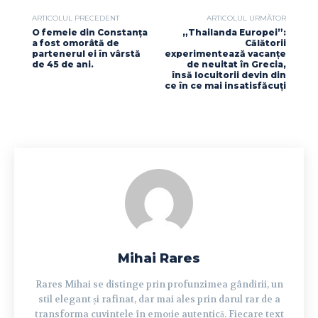
ARTICOLUL PRECEDENT
ARTICOLUL URMĂTOR
O femeie din Constanța
„Thailanda Europei”:
a fost omorâtă de
Călătorii
partenerul ei în vârstă
experimentează vacanțe
de 45 de ani.
de neuitat în Grecia,
însă locuitorii devin din
ce în ce mai insatisfăcuți
Mihai Rares
Rares Mihai se distinge prin profunzimea gândirii, un
stil elegant și rafinat, dar mai ales prin darul rar de a
transforma cuvintele în emoție autentică. Fiecare text