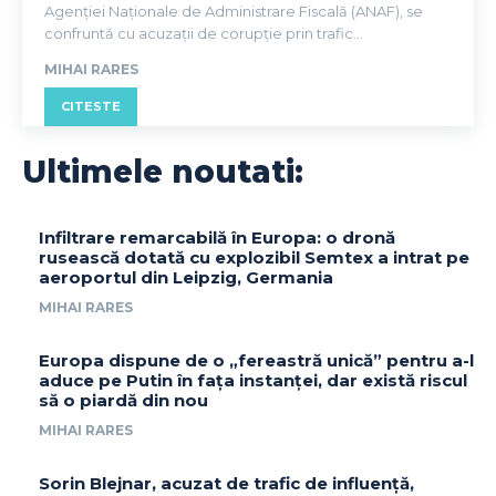
Agenției Naționale de Administrare Fiscală (ANAF), se
confruntă cu acuzații de corupție prin trafic...
MIHAI RARES
CITESTE
Ultimele noutati:
Infiltrare remarcabilă în Europa: o dronă
rusească dotată cu explozibil Semtex a intrat pe
aeroportul din Leipzig, Germania
MIHAI RARES
Europa dispune de o „fereastră unică” pentru a-l
aduce pe Putin în fața instanței, dar există riscul
să o piardă din nou
MIHAI RARES
Sorin Blejnar, acuzat de trafic de influență,