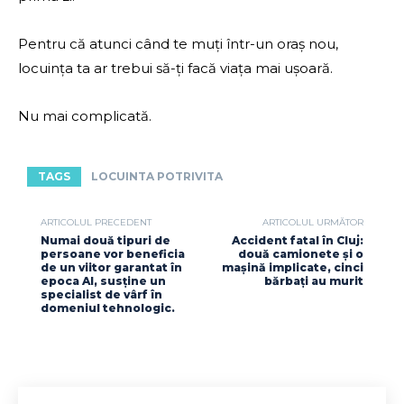
Pentru că atunci când te muți într-un oraș nou,
locuința ta ar trebui să-ți facă viața mai ușoară.
Nu mai complicată.
TAGS
LOCUINTA POTRIVITA
ARTICOLUL PRECEDENT
ARTICOLUL URMĂTOR
Numai două tipuri de
Accident fatal în Cluj:
persoane vor beneficia
două camionete și o
de un viitor garantat în
mașină implicate, cinci
epoca AI, susține un
bărbați au murit
specialist de vârf în
domeniul tehnologic.