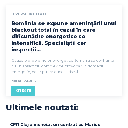
DIVERSE NOUTATI
România se expune amenințării unui
blackout total în cazul în care
dificultățile energetice se
intensifică. Specialiștii cer
inspecții…
Cauzele problemelor energeticeRomânia se confruntă
cu un ansamblu complex de provocări în domeniul
energetic, ce ar putea duce la riscul...
MIHAI RARES
CITESTE
Ultimele noutati:
CFR Cluj a încheiat un contrat cu Marius