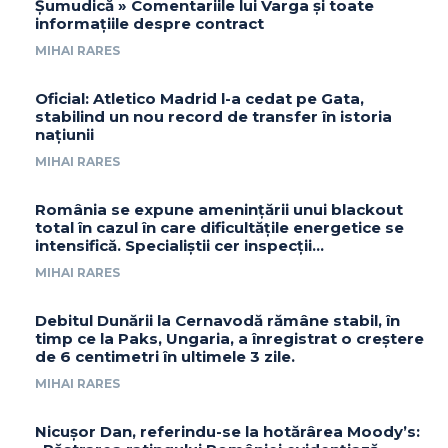
Șumudică » Comentariile lui Varga și toate
informațiile despre contract
MIHAI RARES
Oficial: Atletico Madrid l-a cedat pe Gata,
stabilind un nou record de transfer în istoria
națiunii
MIHAI RARES
România se expune amenințării unui blackout
total în cazul în care dificultățile energetice se
intensifică. Specialiștii cer inspecții…
MIHAI RARES
Debitul Dunării la Cernavodă rămâne stabil, în
timp ce la Paks, Ungaria, a înregistrat o creștere
de 6 centimetri în ultimele 3 zile.
MIHAI RARES
Nicușor Dan, referindu-se la hotărârea Moody’s: