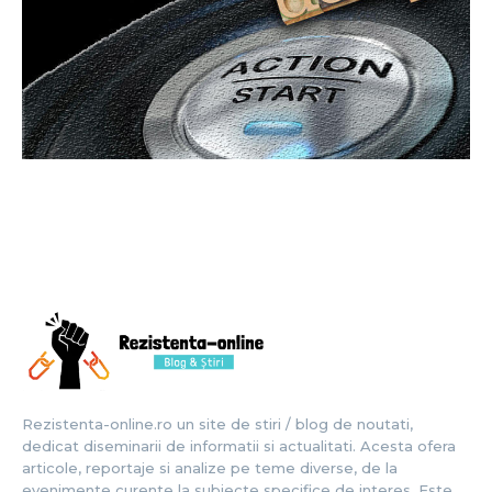
Rezistenta-online.ro un site de stiri / blog de noutati,
dedicat diseminarii de informatii si actualitati. Acesta ofera
articole, reportaje si analize pe teme diverse, de la
evenimente curente la subiecte specifice de interes. Este