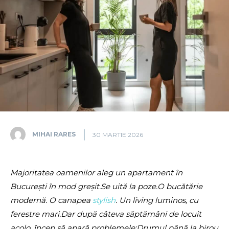
MIHAI RARES
30 MARTIE 2026
Majoritatea oamenilor aleg un apartament în
București în mod greșit.Se uită la poze.O bucătărie
modernă. O canapea
stylish
. Un living luminos, cu
ferestre mari.Dar după câteva săptămâni de locuit
acolo, încep să apară problemele:Drumul până la birou