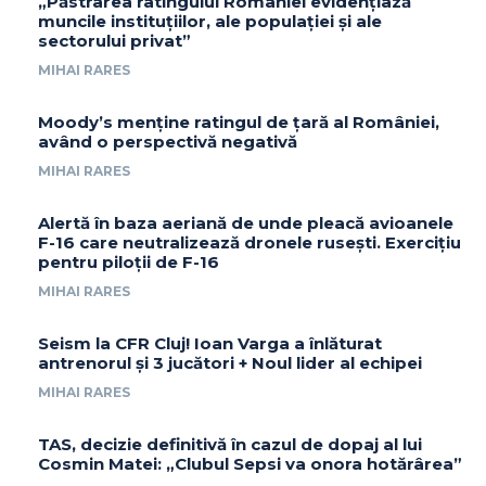
„Păstrarea ratingului României evidențiază
muncile instituțiilor, ale populației și ale
sectorului privat”
MIHAI RARES
Moody’s menține ratingul de țară al României,
având o perspectivă negativă
MIHAI RARES
Alertă în baza aeriană de unde pleacă avioanele
F-16 care neutralizează dronele rusești. Exercițiu
pentru piloții de F-16
MIHAI RARES
Seism la CFR Cluj! Ioan Varga a înlăturat
antrenorul și 3 jucători + Noul lider al echipei
MIHAI RARES
TAS, decizie definitivă în cazul de dopaj al lui
Cosmin Matei: „Clubul Sepsi va onora hotărârea”