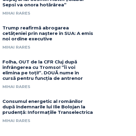
Sepsi va onora hotărârea”
MIHAI RARES
Trump reafirmă abrogarea
cetățeniei prin naștere în SUA: A emis
noi ordine executive
MIHAI RARES
Folha, OUT de la CFR Cluj după
înfrângerea cu Tromso! ”Îi voi
elimina pe toți!”. DOUĂ nume în
cursă pentru funcția de antrenor
MIHAI RARES
Consumul energetic al românilor
după îndemnarile lui Ilie Bolojan la
prudență: Informațiile Transelectrica
MIHAI RARES