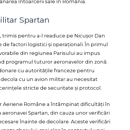
ânarea întoarcerii sale în România.
ilitar Spartan
n, trimis pentru a-l readuce pe Nicușor Dan
de factori logistici și operaționali. În primul
vorabile din regiunea Parisului au impus
ând programul tuturor aeronavelor din zonă.
nare cu autoritățile franceze pentru
i decola cu un avion militar au necesitat
rințele stricte de securitate și protocol.
or Aeriene Române a întâmpinat dificultăți în
a aeronavei Spartan, din cauza unor verificări
cesare înainte de decolare. Aceste verificări