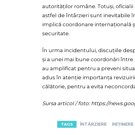
autorităților române. Totuși, oficiali
astfel de întârzieri sunt inevitabil
implică coordonare internațională ș
securitate.
În urma incidentului, discuțiile de
și a unei mai bune coordonări între i
au amplificat pentru a preveni situaț
adus în atenție importanța revizuirii
călătorie, pentru a evita neconcord
Sursa articol / foto: https://new
ÎNTÂRZIERE
REȚINERE
TAGS