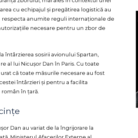
uranța zborului, mai ales în contextul unei
rea cu echipajul și pregătirea logistică au
a respecta anumite reguli internaționale de
 autorizațiile necesare pentru un zbor de
 întârzierea sosirii avionului Spartan,
e al lui Nicușor Dan în Paris. Cu toate
gurat că toate măsurile necesare au fost
tei întârzieri și pentru a facilita
i român în țară.
ecințe
ușor Dan au variat de la îngrijorare la
vată. Ministerul Afacerilor Externe al