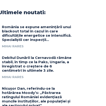
Ultimele noutati:
România se expune amenințării unui
blackout total în cazul în care
dificultățile energetice se intensifică.
Specialiștii cer inspecții…
MIHAI RARES
Debitul Dunării la Cernavodă rămâne
stabil, în timp ce la Paks, Ungaria, a
înregistrat o creștere de 6
centimetri în ultimele 3 zile.
MIHAI RARES
Nicușor Dan, referindu-se la
hotărârea Moody’s: „Păstrarea
ratingului României evidențiază
muncile instituțiilor, ale populației și
ale sectorului privat”