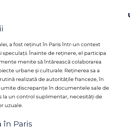
i
ei, a fost reținut în Paris într-un context
 speculații. Înainte de reținere, el participa
evenimente menite să întărească colaborarea
roiecte urbane și culturale. Reținerea sa a
rutină realizată de autoritățile franceze, în
anumite discrepanțe în documentele sale de
s la un control suplimentar, necesități de
or uzuale.
 în Paris