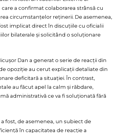
care a confirmat colaborarea strânsă cu
carea circumstanțelor reținerii. De asemenea,
 implicat direct în discuțiile cu oficialii
ilor bilaterale și solicitând o soluționare
 Nicușor Dan a generat o serie de reacții din
 de opoziție au cerut explicații detaliate din
re deficitară a situației. În contrast,
ale au făcut apel la calm și răbdare,
mă administrativă ce va fi soluționată fără
n a fost, de asemenea, un subiect de
eficiență în capacitatea de reacție a