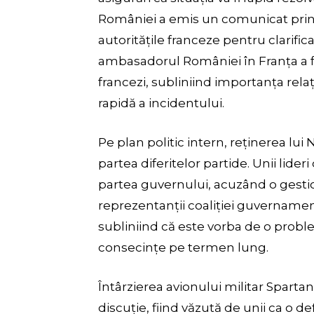
României a emis un comunicat prin 
autoritățile franceze pentru clarifi
ambasadorul României în Franța a fost
francezi, subliniind importanța relați
rapidă a incidentului.
Pe plan politic intern, reținerea lui
partea diferitelor partide. Unii lideri
partea guvernului, acuzând o gestiona
reprezentanții coaliției guvernament
subliniind că este vorba de o proble
consecințe pe termen lung.
Întârzierea avionului militar Sparta
discuție, fiind văzută de unii ca o d