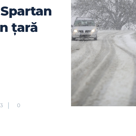
 Spartan
în țară
3
0