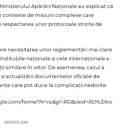
i Ministerului Apărării Naționale au explicat că
e în contexte de misiuni complexe care
i respectarea unor protocoale stricte de
spre necesitatea unor reglementări mai clare
nstituțiile naționale și cele internaționale s-
ii similare în viitor. De asemenea, cazul a
 și actualizării documentelor oficiale de
anțe care pot duce la complicații nedorite.
s.google.com/home?hl=ro&gl=RO&ceid=RO%3Aro
VERIFICĂRI