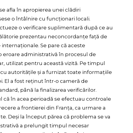
e afla în apropierea unei clădiri
 o întâlnire cu funcționari locali.
fectueze o verificare suplimentară după ce au
ălătorie prezentau neconcordanțe față de
 internaționale. Se pare că aceste
 eroare administrativă în procesul de
 utilizat pentru această vizită. Pe timpul
cu autoritățile și a furnizat toate informațiile
i. El a fost reținut într-o cameră de
dard, până la finalizarea verificărilor.
tul că în acea perioadă se efectuau controale
recere a frontierei din Franța, ca urmare a
ate. Deși la început părea că problema se va
strativă a prelungit timpul necesar