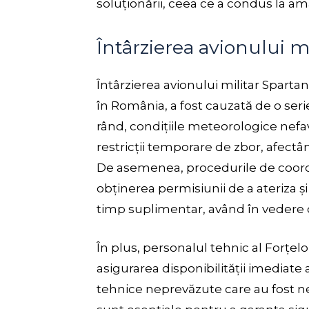
soluționării, ceea ce a condus la am
Întârzierea avionului m
Întârzierea avionului militar Sparta
în România, a fost cauzată de o serie 
rând, condițiile meteorologice nefa
restricții temporare de zbor, afect
De asemenea, procedurile de coordo
obținerea permisiunii de a ateriza ș
timp suplimentar, având în vedere ce
În plus, personalul tehnic al Forțel
asigurarea disponibilității imediate 
tehnice neprevăzute care au fost ne