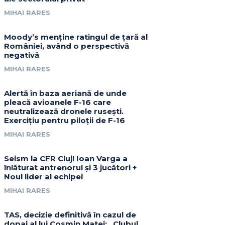
MIHAI RARES
Moody’s menține ratingul de țară al
României, având o perspectivă
negativă
MIHAI RARES
Alertă în baza aeriană de unde
pleacă avioanele F-16 care
neutralizează dronele rusești.
Exercițiu pentru piloții de F-16
MIHAI RARES
Seism la CFR Cluj! Ioan Varga a
înlăturat antrenorul și 3 jucători +
Noul lider al echipei
MIHAI RARES
TAS, decizie definitivă în cazul de
dopaj al lui Cosmin Matei: „Clubul