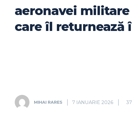
aeronavei militare
care îl returnează 
7 IANUARIE 2026
37
MIHAI RARES