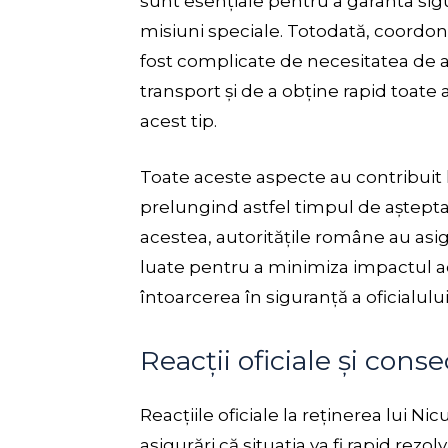
sunt esențiale pentru a garanta sig
misiuni speciale. Totodată, coordona
fost complicate de necesitatea de 
transport și de a obține rapid toate
acest tip.
Toate aceste aspecte au contribuit la
prelungind astfel timpul de așteptar
acestea, autoritățile române au asi
luate pentru a minimiza impactul aces
întoarcerea în siguranță a oficialulu
Reacții oficiale și cons
Reacțiile oficiale la reținerea lui Nic
asigurări că situația va fi rapid rezol