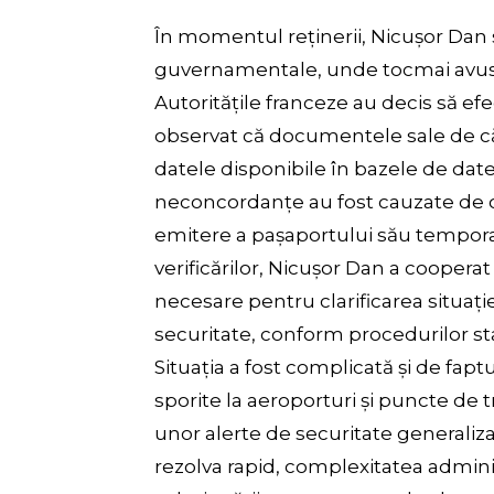
În momentul reținerii, Nicușor Dan s
guvernamentale, unde tocmai avusese
Autoritățile franceze au decis să e
observat că documentele sale de c
datele disponibile în bazele de date
neconcordanțe au fost cauzate de o
emitere a pașaportului său temporar,
verificărilor, Nicușor Dan a cooperat 
necesare pentru clarificarea situație
securitate, conform procedurilor stan
Situația a fost complicată și de fap
sporite la aeroporturi și puncte de t
unor alerte de securitate generaliz
rezolva rapid, complexitatea admini