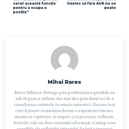
cerut această funcție
înțeles că fără AUR nu se
pentru a ocupa o
poate
poziție”
Mihai Rares
Rares Mihai se distinge prin profunzimea gândirii, un
stil elegant și rafinat, dar mai ales prin darul rar de a
transforma cuvintele în emoție autentică. Fiecare text
care îi poartă semnătura devine o experiență intensă,
menită să captiveze, să inspire și să provoace reflecție.
Scrierile sale nu doar transmit informații, ci ating zone
sensibile ale sufletului cititorului, lăsând o impresie