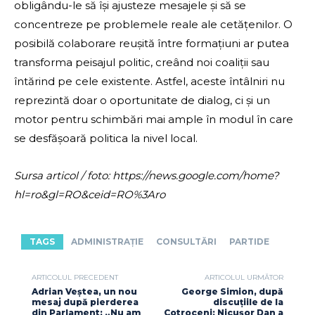
obligându-le să își ajusteze mesajele și să se
concentreze pe problemele reale ale cetățenilor. O
posibilă colaborare reușită între formațiuni ar putea
transforma peisajul politic, creând noi coaliții sau
întărind pe cele existente. Astfel, aceste întâlniri nu
reprezintă doar o oportunitate de dialog, ci și un
motor pentru schimbări mai ample în modul în care
se desfășoară politica la nivel local.
Sursa articol / foto: https://news.google.com/home?
hl=ro&gl=RO&ceid=RO%3Aro
TAGS
ADMINISTRAȚIE
CONSULTĂRI
PARTIDE
ARTICOLUL PRECEDENT
ARTICOLUL URMĂTOR
Adrian Veștea, un nou
George Simion, după
mesaj după pierderea
discuțiile de la
din Parlament: „Nu am
Cotroceni: Nicușor Dan a