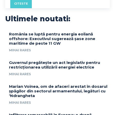
CITESTE
Ultimele noutati:
România se luptă pentru energia eoliană
offshore: Executivul sugerează șase zone
maritime de peste 11 GW
MIHAI RARES
Guvernul pregătește un act legislativ pentru
restricționarea utilizării energiei electrice
MIHAI RARES
Marian Voinea, om de afaceri arestat în dosarul
șpăgilor din sectorul armamentului, legături cu
‘Ndrangheta
MIHAI RARES
Infiltrare remarcabilă în Europa: o dronă