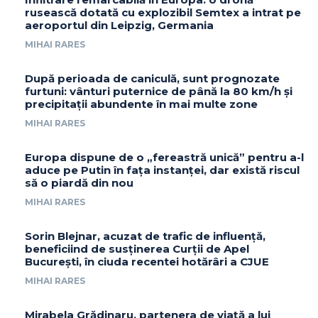
rusească dotată cu explozibil Semtex a intrat pe
aeroportul din Leipzig, Germania
MIHAI RARES
După perioada de caniculă, sunt prognozate
furtuni: vânturi puternice de până la 80 km/h și
precipitații abundente în mai multe zone
MIHAI RARES
Europa dispune de o „fereastră unică” pentru a-l
aduce pe Putin în fața instanței, dar există riscul
să o piardă din nou
MIHAI RARES
Sorin Blejnar, acuzat de trafic de influență,
beneficiind de susținerea Curții de Apel
București, în ciuda recentei hotărâri a CJUE
MIHAI RARES
Mirabela Grădinaru, partenera de viață a lui