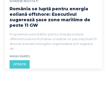
DIVERSE NOUTATI
România se luptă pentru energia
eoliană offshore: Executivul
sugerează șase zone maritime de
peste 11 GW
Propunerea autorităților pentru energia eoliană
offshoreGuvernul României a realizat un pas important în
direcția avansării energiilor regenerabile prin sugestia
de...
MIHAI RARES
CITESTE