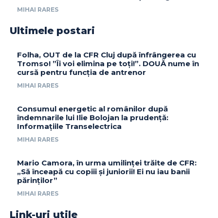
MIHAI RARES
Ultimele postari
Folha, OUT de la CFR Cluj după înfrângerea cu
Tromso! ”Îi voi elimina pe toți!”. DOUĂ nume în
cursă pentru funcția de antrenor
MIHAI RARES
Consumul energetic al românilor după
îndemnarile lui Ilie Bolojan la prudență:
Informațiile Transelectrica
MIHAI RARES
Mario Camora, în urma umilinței trăite de CFR:
„Să înceapă cu copiii și juniorii! Ei nu iau banii
părinților”
MIHAI RARES
Link-uri utile