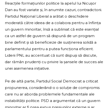
Reacțiile formațiunilor politice la apelul lui Nicușor
Dan au fost variate și, în anumite cazuri, contradictorii.
Partidul Național Liberal a arătat o deschidere
moderată către ideea de a colabora pentru a înființa
un guvern minoritar, însă a subliniat că este esențial
ca un astfel de guvern să dispună de un program
bine definit și să beneficieze de susținerea solidă a
parlamentului pentru a putea funcționa eficient.
Liderii PNL au accentuat că sunt dispuși să discute,
dar rămân prudenți cu privire la șansele de succes ale
unei asemenea inițiative.
Pe de altă parte, Partidul Social Democrat a criticat
propunerea, considerând-o o soluție de compromis
care nu ar aborda problemele fundamentale ale
instabilității politice. PSD a argumentat că un guvern
minoritar ar fi prea expus presiunilor externe și ar