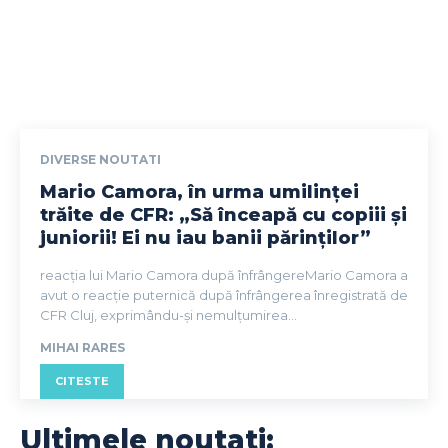
DIVERSE NOUTATI
Mario Camora, în urma umilinței
trăite de CFR: „Să înceapă cu copiii și
juniorii! Ei nu iau banii părinților”
reacția lui Mario Camora după înfrângereMario Camora a
avut o reacție puternică după înfrângerea înregistrată de
CFR Cluj, exprimându-și nemulțumirea...
MIHAI RARES
CITESTE
Ultimele noutati: