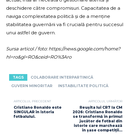
deschidere către compromisuri. Capacitatea de a
naviga complexitatea politică și de a menține
stabilitatea guvernării va fi crucială pentru succesul
unui astfel de guvern.
Sursa articol / foto: https://news.google.com/home?
hl=ro&gl=RO&ceid=RO%3Aro
TAGS
COLABORARE INTERPARTINICĂ
GUVERN MINORITAR
INSTABILITATE POLITICĂ
ARTICOLUL PRECEDENT
ARTICOLUL URMĂTOR
Cristiano Ronaldo este
Reușita lui CR7 la CM
SINGULAR în istoria
2026: Cristiano Ronaldo
fotbalului.
se transformă în primul
jucător de fotbal din
istorie care marchează
în șase competiții…