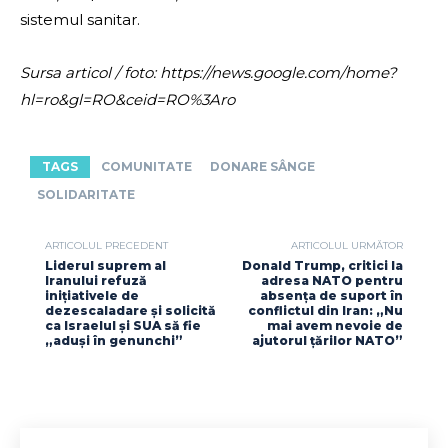
sistemul sanitar.
Sursa articol / foto: https://news.google.com/home?
hl=ro&gl=RO&ceid=RO%3Aro
TAGS
COMUNITATE
DONARE SÂNGE
SOLIDARITATE
ARTICOLUL PRECEDENT
ARTICOLUL URMĂTOR
Liderul suprem al
Donald Trump, critici la
Iranului refuză
adresa NATO pentru
inițiativele de
absența de suport în
dezescaladare și solicită
conflictul din Iran: „Nu
ca Israelul și SUA să fie
mai avem nevoie de
„aduși în genunchi”
ajutorul țărilor NATO”