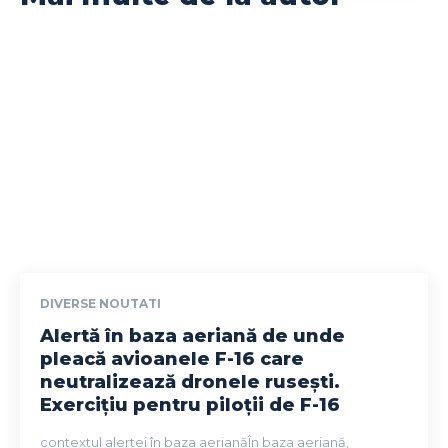
DIVERSE NOUTATI
Alertă în baza aeriană de unde
pleacă avioanele F-16 care
neutralizează dronele rusești.
Exercițiu pentru piloții de F-16
contextul alertei în baza aerianăÎn baza aeriană,