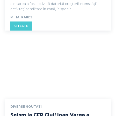
alertarea a fost activată datorită creșterii intensității
activităților militare în zonă, în special...
MIHAI RARES
CITESTE
DIVERSE NOUTATI
Seism la CFR Cluj! Ioan Varga a