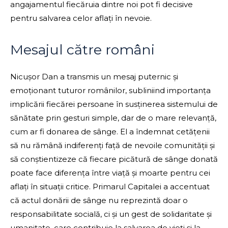
angajamentul fiecăruia dintre noi pot fi decisive
pentru salvarea celor aflați în nevoie.
Mesajul către români
Nicușor Dan a transmis un mesaj puternic și
emoționant tuturor românilor, subliniind importanța
implicării fiecărei persoane în susținerea sistemului de
sănătate prin gesturi simple, dar de o mare relevanță,
cum ar fi donarea de sânge. El a îndemnat cetățenii
să nu rămână indiferenți față de nevoile comunității și
să conștientizeze că fiecare picătură de sânge donată
poate face diferența între viață și moarte pentru cei
aflați în situații critice. Primarul Capitalei a accentuat
că actul donării de sânge nu reprezintă doar o
responsabilitate socială, ci și un gest de solidaritate și
umanitate, care contribuie la salvarea de vieți și la