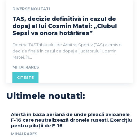
DIVERSE NOUTATI
TAS, decizie definitivă în cazul de
dopaj al lui Cosmin Matei: „Clubul
Sepsi va onora hotărârea”
Decizia TASTribunalul de Arbitraj Sportiv (TAS) a emis o
decizie finală în cazul de dopaj al jucătorului Cosmin
Matei. În...
MIHAI RARES
CITESTE
Ultimele noutati:
Alertă în baza aeriană de unde pleacă avioanele
F-16 care neutralizează dronele rusești. Exercițiu
pentru piloții de F-16
MIHAI RARES