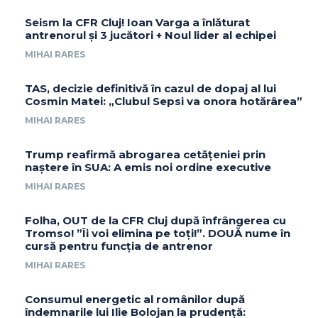
Seism la CFR Cluj! Ioan Varga a înlăturat
antrenorul și 3 jucători + Noul lider al echipei
MIHAI RARES
TAS, decizie definitivă în cazul de dopaj al lui
Cosmin Matei: „Clubul Sepsi va onora hotărârea”
MIHAI RARES
Trump reafirmă abrogarea cetățeniei prin
naștere în SUA: A emis noi ordine executive
MIHAI RARES
Folha, OUT de la CFR Cluj după înfrângerea cu
Tromso! ”Îi voi elimina pe toți!”. DOUĂ nume în
cursă pentru funcția de antrenor
MIHAI RARES
Consumul energetic al românilor după
îndemnarile lui Ilie Bolojan la prudență: