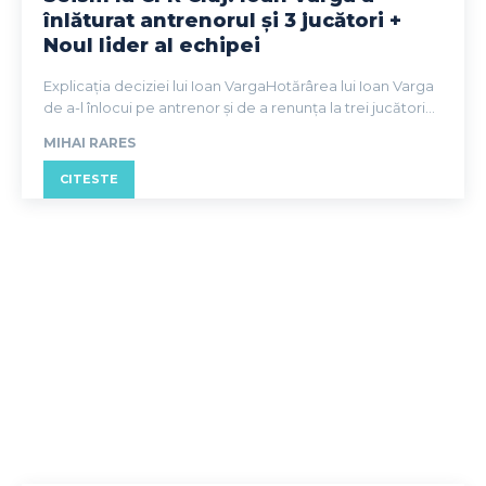
înlăturat antrenorul și 3 jucători +
Noul lider al echipei
Explicația deciziei lui Ioan VargaHotărârea lui Ioan Varga
de a-l înlocui pe antrenor și de a renunța la trei jucători...
MIHAI RARES
CITESTE