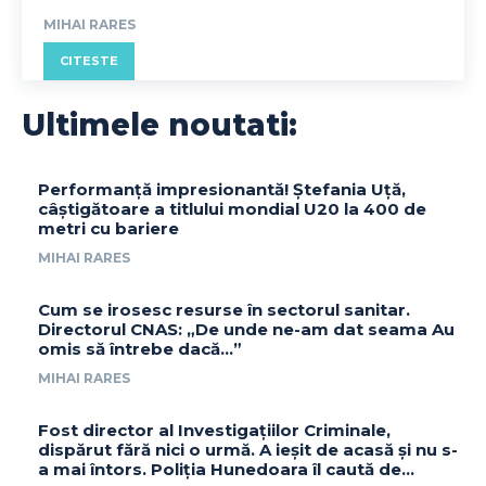
MIHAI RARES
CITESTE
Ultimele noutati:
Performanță impresionantă! Ștefania Uță,
câștigătoare a titlului mondial U20 la 400 de
metri cu bariere
MIHAI RARES
Cum se irosesc resurse în sectorul sanitar.
Directorul CNAS: „De unde ne-am dat seama Au
omis să întrebe dacă…”
MIHAI RARES
Fost director al Investigațiilor Criminale,
dispărut fără nici o urmă. A ieșit de acasă și nu s-
a mai întors. Poliția Hunedoara îl caută de...