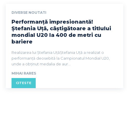
DIVERSE NOUTATI
Performanță impresionantă!
Ștefania Uță, câștigătoare a titlului
mondial U20 la 400 de metri cu
bariere
Realizarea lui Ștefania UțăȘtefania Uță a realizat o
performanță deosebită la Campionatul Mondial U20,
unde a obținut medalia de aur...
MIHAI RARES
CITESTE