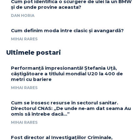
Cum pot identifica o scurgere de ulei la un BMW
și de unde provine aceasta?
DAN HORIA
Cum definim moda între clasic și avangardă?
MIHAI RARES
Ultimele postari
Performanță impresionantă! Ștefania Uță,
câștigătoare a titlului mondial U20 la 400 de
metri cu bariere
MIHAI RARES
Cum se irosesc resurse în sectorul sanitar.
Directorul CNAS: „De unde ne-am dat seama Au
omis să întrebe dacă…”
MIHAI RARES
Fost director al Investigațiilor Criminale,