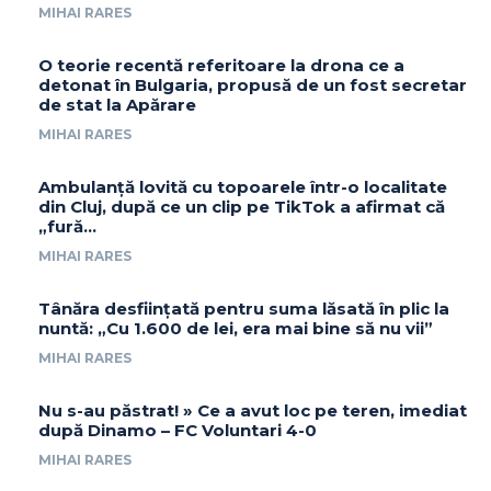
MIHAI RARES
O teorie recentă referitoare la drona ce a
detonat în Bulgaria, propusă de un fost secretar
de stat la Apărare
MIHAI RARES
Ambulanță lovită cu topoarele într-o localitate
din Cluj, după ce un clip pe TikTok a afirmat că
„fură…
MIHAI RARES
Tânăra desființată pentru suma lăsată în plic la
nuntă: „Cu 1.600 de lei, era mai bine să nu vii”
MIHAI RARES
Nu s-au păstrat! » Ce a avut loc pe teren, imediat
după Dinamo – FC Voluntari 4-0
MIHAI RARES