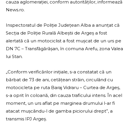
cauza aglomerației, conform autorităților, informează
News.ro.
Inspectoratul de Poliție Județean Alba a anunțat că
Secția de Poliție Rurală Albeștii de Argeș a fost
alertată că un motociclist a fost mușcat de un urs pe
DN 7C – Transfăgărășan, în comuna Arefu, zona Valea
lui Stan.
„Conform verificărilor inițiale, s-a constatat că un
bărbat de 73 de ani, cetățean străin, circulând cu
motocicleta pe ruta Baraj Vidraru – Curtea de Argeș,
s-a oprit în coloană, din cauza traficului intens. În acel
moment, un urs aflat pe marginea drumului l-ar fi
atacat mușcându-l de gamba piciorului drept”, a
transmis IPJ Argeș.