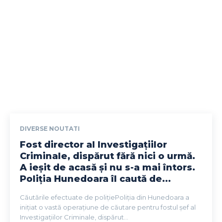
DIVERSE NOUTATI
Fost director al Investigațiilor
Criminale, dispărut fără nici o urmă.
A ieșit de acasă și nu s-a mai întors.
Poliția Hunedoara îl caută de...
Căutările efectuate de polițiePoliția din Hunedoara a
inițiat o vastă operațiune de căutare pentru fostul șef al
Investigațiilor Criminale, dispărut...