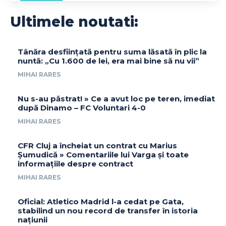
Ultimele noutati:
Tânăra desființată pentru suma lăsată în plic la
nuntă: „Cu 1.600 de lei, era mai bine să nu vii”
MIHAI RARES
Nu s-au păstrat! » Ce a avut loc pe teren, imediat
după Dinamo – FC Voluntari 4-0
MIHAI RARES
CFR Cluj a încheiat un contrat cu Marius
Șumudică » Comentariile lui Varga și toate
informațiile despre contract
MIHAI RARES
Oficial: Atletico Madrid l-a cedat pe Gata,
stabilind un nou record de transfer în istoria
națiunii