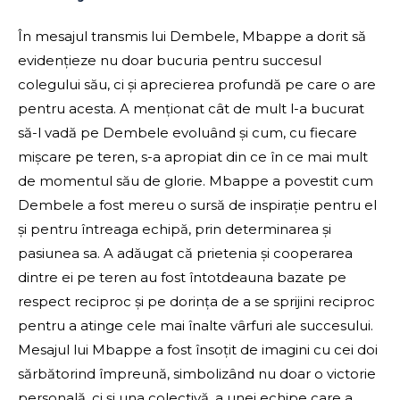
În mesajul transmis lui Dembele, Mbappe a dorit să
evidențieze nu doar bucuria pentru succesul
colegului său, ci și aprecierea profundă pe care o are
pentru acesta. A menționat cât de mult l-a bucurat
să-l vadă pe Dembele evoluând și cum, cu fiecare
mișcare pe teren, s-a apropiat din ce în ce mai mult
de momentul său de glorie. Mbappe a povestit cum
Dembele a fost mereu o sursă de inspirație pentru el
și pentru întreaga echipă, prin determinarea și
pasiunea sa. A adăugat că prietenia și cooperarea
dintre ei pe teren au fost întotdeauna bazate pe
respect reciproc și pe dorința de a se sprijini reciproc
pentru a atinge cele mai înalte vârfuri ale succesului.
Mesajul lui Mbappe a fost însoțit de imagini cu cei doi
sărbătorind împreună, simbolizând nu doar o victorie
personală, ci și una colectivă, a unei echipe care a