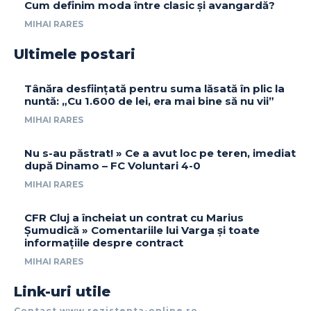
Cum definim moda între clasic și avangardă?
MIHAI RARES
Ultimele postari
Tânăra desființată pentru suma lăsată în plic la
nuntă: „Cu 1.600 de lei, era mai bine să nu vii”
MIHAI RARES
Nu s-au păstrat! » Ce a avut loc pe teren, imediat
după Dinamo – FC Voluntari 4-0
MIHAI RARES
CFR Cluj a încheiat un contrat cu Marius
Șumudică » Comentariile lui Varga și toate
informațiile despre contract
MIHAI RARES
Link-uri utile
Contact www.rezistenta-online.ro