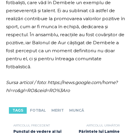
fotbaliști, care văd în Dembele un exemplu de
perseverență și talent. Ei au subliniat că astfel de
realizări contribuie la promovarea valorilor pozitive în
sport, cum ar fi munca în echipă, dedicarea și
respectul. În ansamblu, reacțiile au fost covârșitor de
pozitive, iar Balonul de Aur câștigat de Dembele a
fost perceput ca un moment definitoriu nu doar
pentru el, ci și pentru întreaga comunitate
fotbalistică.
Sursa articol / foto: https://news.google.com/home?
hl=ro&gl=RO&ceid=RO%3Aro
TAGS
FOTBAL
MERIT
MUNCĂ
ARTICOLUL PRECEDENT
ARTICOLUL URMĂTOR
Punctul de vedere al lui
Părintele lui Lamine