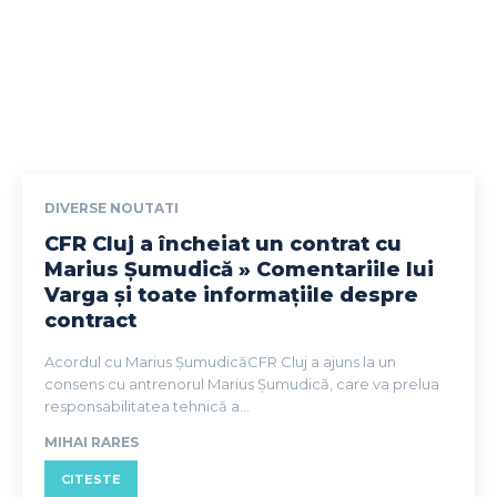
DIVERSE NOUTATI
CFR Cluj a încheiat un contrat cu
Marius Șumudică » Comentariile lui
Varga și toate informațiile despre
contract
Acordul cu Marius ȘumudicăCFR Cluj a ajuns la un
consens cu antrenorul Marius Șumudică, care va prelua
responsabilitatea tehnică a...
MIHAI RARES
CITESTE