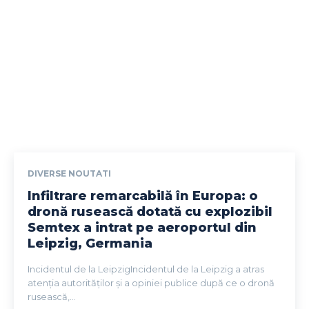
DIVERSE NOUTATI
Infiltrare remarcabilă în Europa: o
dronă rusească dotată cu explozibil
Semtex a intrat pe aeroportul din
Leipzig, Germania
Incidentul de la LeipzigIncidentul de la Leipzig a atras
atenția autorităților și a opiniei publice după ce o dronă
rusească,...