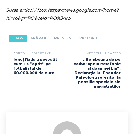
Sursa articol / foto: https://news.google.com/home?
hl=ro&gl=RO&ceid=RO%3Aro
TAGS
APĂRARE
PRESIUNE
VICTORIE
ARTICOLUL PRECEDENT
ARTICOLUL URMĂTOR
Ionuț Radu a povestit
„Bomboana de pe
cum l-a ”oprit” pe
colivă: apelul telefonic
fotbalistul de
al doamnei Lia”.
60.000.000 de euro
Declarația lui Theodor
Paleologu referitor la
pensiile speciale ale
magistraților