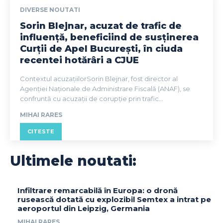
DIVERSE NOUTATI
Sorin Blejnar, acuzat de trafic de
influență, beneficiind de susținerea
Curții de Apel București, în ciuda
recentei hotărâri a CJUE
Contextul acuzațiilorSorin Blejnar, fost director al
Agenției Naționale de Administrare Fiscală (ANAF), se
confruntă cu acuzații de corupție prin trafic...
MIHAI RARES
CITESTE
Ultimele noutati:
Infiltrare remarcabilă în Europa: o dronă
rusească dotată cu explozibil Semtex a intrat pe
aeroportul din Leipzig, Germania
MIHAI RARES