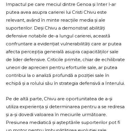
Impactul pe care meciul dintre Genoa și Inter l-ar
putea avea asupra carierei lui Cristi Chivu este
relevant, având în minte reacțiile media și ale
suporterilor. Deși Chivu a demonstrat abilități
defensive notabile de-a lungul carierei, această
confruntare a evidențiat vulnerabilități care ar putea
afecta percepția generală asupra capacităților sale
de lider defensive. Criticile primite, chiar de echilibrate
uneori de aprecieri pentru eforturile sale, ar putea
contribui la o analiză profundă a poziției sale în
echipă și a rolului său în strategia defensivă a Interului.
Pe de altă parte, Chivu are oportunitatea de a-și
utiliza experiența și determinarea pentru a se redresa
și a-și dovedi valoarea în meciurile următoare.
Presiunea mediatică și așteptările suporterilor pot fi
un motor pentru îmbunătățirea evoluției sale,