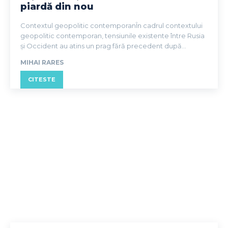
piardă din nou
Contextul geopolitic contemporanÎn cadrul contextului
geopolitic contemporan, tensiunile existente între Rusia
și Occident au atins un prag fără precedent după...
MIHAI RARES
CITESTE