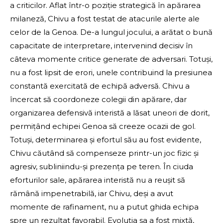
a criticilor. Aflat într-o poziție strategică în apărarea
milaneză, Chivu a fost testat de atacurile alerte ale
celor de la Genoa. De-a lungul jocului, a arătat o bună
capacitate de interpretare, intervenind decisiv în
câteva momente critice generate de adversari. Totuși,
nu a fost lipsit de erori, unele contribuind la presiunea
constantă exercitată de echipă adversă. Chivu a
încercat să coordoneze colegii din apărare, dar
organizarea defensivă interistă a lăsat uneori de dorit,
permițând echipei Genoa să creeze ocazii de gol.
Totuși, determinarea și efortul său au fost evidente,
Chivu căutând să compenseze printr-un joc fizic și
agresiv, subliniindu-și prezența pe teren. În ciuda
eforturilor sale, apărarea interistă nu a reușit să
rămână impenetrabilă, iar Chivu, deși a avut
momente de rafinament, nu a putut ghida echipa
spre un rezultat favorabil. Evoluția sa a fost mixtă,