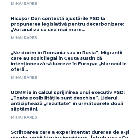
MIHAI RARES
Nicușor Dan contestă ajustările PSD la
propunerea legislativă pentru decarbonizare:
„Voi analiza cu cea mai mare…
MIHAI RARES
„Ne dorim în România sau în Rusia”. Migranții
care au sosit ilegal în Ceuta susțin că
intenționează să lucreze în Europa: „Marocul le
oferă...
MIHAI RARES
UDMR ia în calcul sprijinirea unui executiv PSD:
„Toate posibilitățile sunt deschise”. Liderul
anticiphează „rezultate” în următoarele două
săptămâni.
MIHAI RARES
Scriitoarea care a experimentat durerea de a-și
pierde ambii fii prin sinucidere: „Întrebarea «Ce-