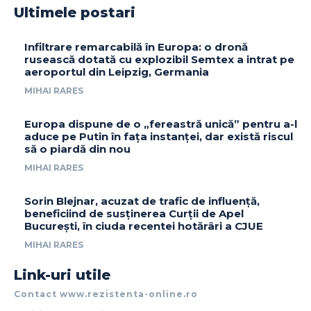
Ultimele postari
Infiltrare remarcabilă în Europa: o dronă
rusească dotată cu explozibil Semtex a intrat pe
aeroportul din Leipzig, Germania
MIHAI RARES
Europa dispune de o „fereastră unică” pentru a-l
aduce pe Putin în fața instanței, dar există riscul
să o piardă din nou
MIHAI RARES
Sorin Blejnar, acuzat de trafic de influență,
beneficiind de susținerea Curții de Apel
București, în ciuda recentei hotărâri a CJUE
MIHAI RARES
Link-uri utile
Contact www.rezistenta-online.ro