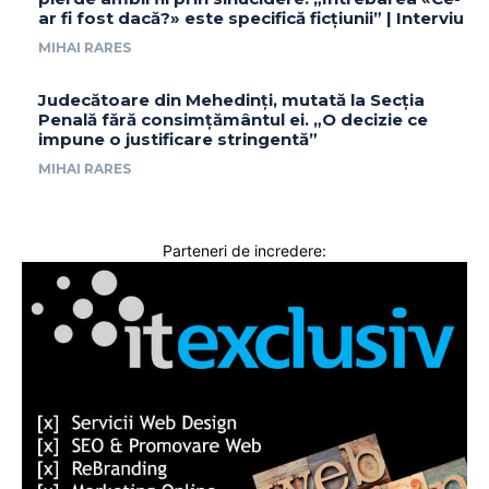
ar fi fost dacă?» este specifică ficțiunii” | Interviu
MIHAI RARES
Judecătoare din Mehedinți, mutată la Secția
Penală fără consimțământul ei. „O decizie ce
impune o justificare stringentă”
MIHAI RARES
Parteneri de incredere: