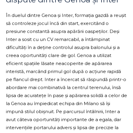
În duelul dintre Genoa și Inter, formația gazdă a reușit
să controleze jocul încă din start, exercitând o
presiune constantă asupra apărării oaspeților. Deși
Inter a sosit cu un CV remarcabil, a întâmpinat
dificultăți în a deține controlul asupra balonului și a
creea oportunități clare de gol. Genoa a utilizat
eficient spațiile lăsate neacoperite de apărarea
interistă, marcând primul gol după o acțiune rapidă
pe flancul drept. Inter a încercat să răspundă printr-o
abordare mai combinativă la centrul terenului, însă
lipsa de acuratețe în pase și apărarea solidă a celor de
la Genoa au împiedicat echipa din Milano să își
impună stilul obișnuit. Pe parcursul întâlnirii, Inter a
avut câteva oportunități importante de a egala, dar
intervențiile portarului advers și lipsa de precizie la