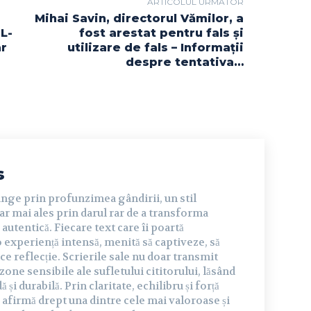
ARTICOLUL URMĂTOR
Mihai Savin, directorul Vămilor, a
„L-
fost arestat pentru fals şi
ar
utilizare de fals – Informaţii
despre tentativa…
s
inge prin profunzimea gândirii, un stil
dar mai ales prin darul rar de a transforma
autentică. Fiecare text care îi poartă
experiență intensă, menită să captiveze, să
ce reflecție. Scrierile sale nu doar transmit
 zone sensibile ale sufletului cititorului, lăsând
și durabilă. Prin claritate, echilibru și forță
 afirmă drept una dintre cele mai valoroase și