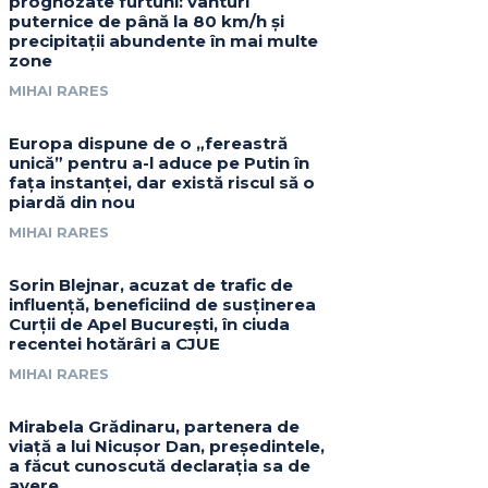
prognozate furtuni: vânturi
puternice de până la 80 km/h și
precipitații abundente în mai multe
zone
MIHAI RARES
Europa dispune de o „fereastră
unică” pentru a-l aduce pe Putin în
fața instanței, dar există riscul să o
piardă din nou
MIHAI RARES
Sorin Blejnar, acuzat de trafic de
influență, beneficiind de susținerea
Curții de Apel București, în ciuda
recentei hotărâri a CJUE
MIHAI RARES
Mirabela Grădinaru, partenera de
viață a lui Nicușor Dan, președintele,
a făcut cunoscută declarația sa de
avere