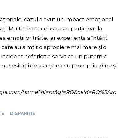
caționale, cazul a avut un impact emoțional
i. Mulți dintre cei care au participat la
ea emoțiilor trăite, iar experiența a întărit
, care au simțit o apropiere mai mare și o
 incident nefericit a servit ca un puternic
l necesității de a acționa cu promptitudine și
s.google.com/home?hl=ro&gl=RO&ceid=RO%3Aro
TE
DISPARIȚIE