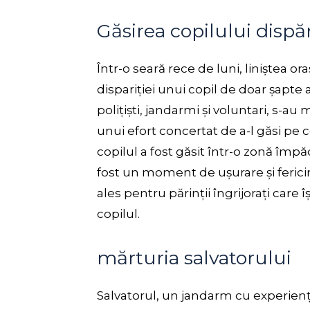
Găsirea copilului dispă
Într-o seară rece de luni, liniștea o
dispariției unui copil de doar șapte
polițiști, jandarmi și voluntari, s-a
unui efort concertat de a-l găsi pe 
copilul a fost găsit într-o zonă împă
fost un moment de ușurare și fericire
ales pentru părinții îngrijorați care 
copilul.
mărturia salvatorului
Salvatorul, un jandarm cu experienț