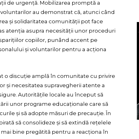
uații de urgență. Mobilizarea promptă a
a voluntarilor au demonstrat că, atunci când
a și solidaritatea comunității pot face
as atenția asupra necesității unor proceduri
sparițiilor copiilor, punând accent pe
sonalului și voluntarilor pentru a acționa
at o discuție amplă în comunitate cu privire
lor și necesitatea supravegherii atente a
sigure. Autoritățile locale au început să
ării unor programe educaționale care să
riscurile și să adopte măsuri de precauție. În
pirată să consolideze și să extindă rețelele
fie mai bine pregătită pentru a reacționa în