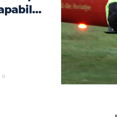
capabil…
0