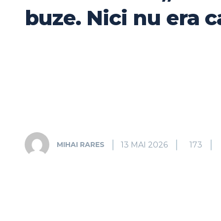
buze. Nici nu era 
13 MAI 2026
173
MIHAI RARES