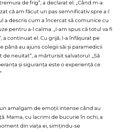
i tremura de frig”, a declarat el. „Când m-a
lizat că am făcut un pas semnificativ spre a-l
rul a descris cum a încercat să comunice cu
buze pentru a-l calma. „I-am spus că totul va fi
a continuat el. Cu grijă, l-a înfășurat pe
pe până au ajuns colegii săi și paramedicii
e neuitat”, a mărturisit salvatorul. „Să
peranța și siguranța este o experiență ce
”
 de un amalgam de emoții intense când au
ranță. Mama, cu lacrimi de bucurie în ochi, a
oment din viața ei, simțindu-se