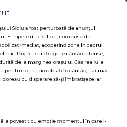
rut
rașului Sibiu a fost perturbată de anunțul
 ani. Echipele de căutare, compuse din
u mobilizat imediat, acoperind zona în cadrul
cel mic. După ore întregi de căutări intense,
durită de la marginea orașului. Găsirea lui a
 pentru toți cei implicați în căutări, dar mai
își doreau cu disperare să-și îmbrățișeze iar
ă, a povestit cu emoție momentul în care l-