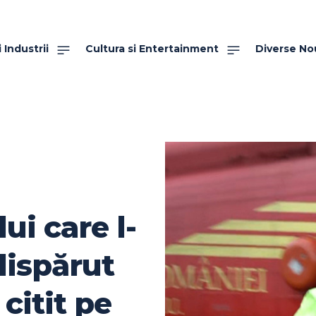
 Industrii
Cultura si Entertainment
Diverse No
ui care l-
dispărut
 citit pe