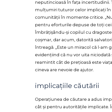
neputincioasă în fața incertitudinii. 
mulțumiri tuturor celor implicați în c
comunității în momente critice. „
pentru eforturile depuse de toți cei c
Îmbrățișându-și copilul cu dragoste,
coșmar, dar acum, datorită salvatoril
întreagă. „Este un miracol că l-am g
evidențiind că nu vor uita niciodată 
reamintit cât de prețioasă este viața
cineva are nevoie de ajutor.
implicațiile căutării
Operațiunea de căutare a adus impli
cât și pentru autoritățile implicate.