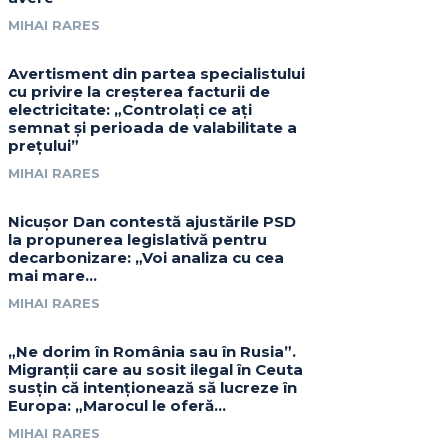
MIHAI RARES
Avertisment din partea specialistului
cu privire la creșterea facturii de
electricitate: „Controlați ce ați
semnat și perioada de valabilitate a
prețului”
MIHAI RARES
Nicușor Dan contestă ajustările PSD
la propunerea legislativă pentru
decarbonizare: „Voi analiza cu cea
mai mare…
MIHAI RARES
„Ne dorim în România sau în Rusia”.
Migranții care au sosit ilegal în Ceuta
susțin că intenționează să lucreze în
Europa: „Marocul le oferă...
MIHAI RARES