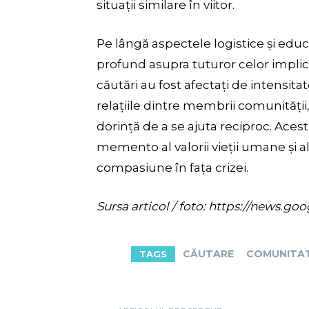
situații similare în viitor.
Pe lângă aspectele logistice și edu
profund asupra tuturor celor implicaț
căutări au fost afectați de intensitat
relațiile dintre membrii comunității
dorință de a se ajuta reciproc. Acest
memento al valorii vieții umane și a
compasiune în fața crizei.
Sursa articol / foto: https://new
CĂUTARE
COMUNITA
TAGS