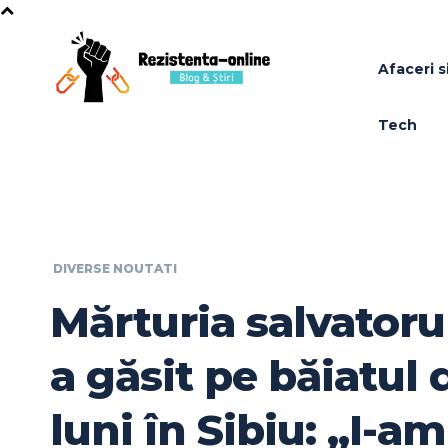
Afaceri si
Tech
DIVERSE NOUTATI
Mărturia salvatorul
a găsit pe băiatul 
luni în Sibiu: „I-am