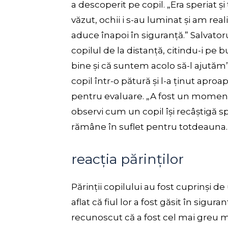
a descoperit pe copil. „Era speriat ș
văzut, ochii i s-au luminat și am rea
aduce înapoi în siguranță.” Salvato
copilul de la distanță, citindu-i pe 
bine și că suntem acolo să-l ajutăm”, 
copil într-o pătură și l-a ținut aproa
pentru evaluare. „A fost un moment d
observi cum un copil își recâștigă s
rămâne în suflet pentru totdeauna.
reacția părinților
Părinții copilului au fost cuprinși
aflat că fiul lor a fost găsit în sigu
recunoscut că a fost cel mai greu m