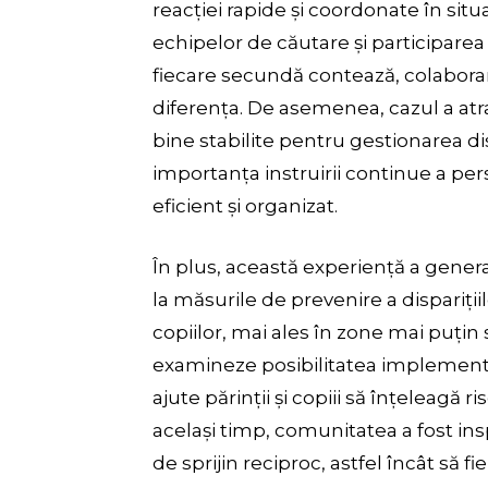
reacției rapide și coordonate în sit
echipelor de căutare și participare
fiecare secundă contează, colaborare
diferența. De asemenea, cazul a atr
bine stabilite pentru gestionarea di
importanța instruirii continue a per
eficient și organizat.
În plus, această experiență a gener
la măsurile de prevenire a dispariții
copiilor, mai ales în zone mai puțin 
examineze posibilitatea implement
ajute părinții și copiii să înțeleagă 
același timp, comunitatea a fost ins
de sprijin reciproc, astfel încât să 