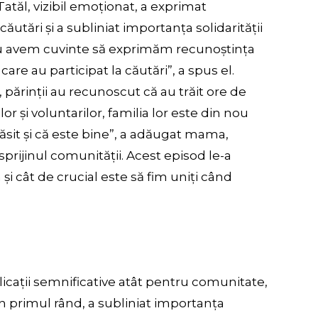
Tatăl, vizibil emoționat, a exprimat
ăutări și a subliniat importanța solidarității
Nu avem cuvinte să exprimăm recunoștința
are au participat la căutări”, a spus el.
 părinții au recunoscut că au trăit ore de
or și voluntarilor, familia lor este din nou
ăsit și că este bine”, a adăugat mama,
sprijinul comunității. Acest episod le-a
 și cât de crucial este să fim uniți când
cații semnificative atât pentru comunitate,
 În primul rând, a subliniat importanța