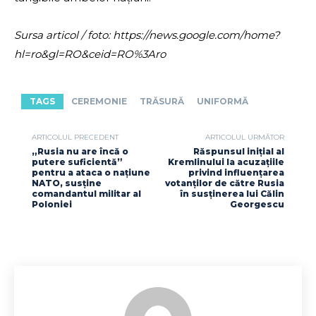
Sursa articol / foto: https://news.google.com/home?
hl=ro&gl=RO&ceid=RO%3Aro
TAGS
CEREMONIE
TRĂSURĂ
UNIFORMĂ
ARTICOLUL PRECEDENT
ARTICOLUL URMĂTOR
„Rusia nu are încă o
Răspunsul inițial al
putere suficientă”
Kremlinului la acuzațiile
pentru a ataca o națiune
privind influențarea
NATO, susține
votanților de către Rusia
comandantul militar al
în susținerea lui Călin
Poloniei
Georgescu