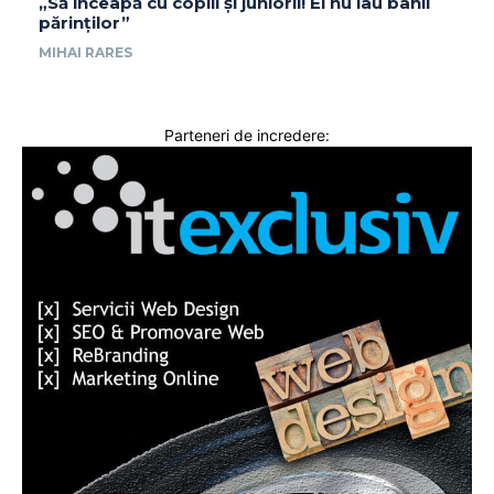
„Să înceapă cu copiii și juniorii! Ei nu iau banii
părinților”
MIHAI RARES
Parteneri de incredere: