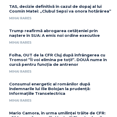
TAS, decizie definitivă în cazul de dopaj al lui
Cosmin Matei: „Clubul Sepsi va onora hotărârea”
MIHAI RARES
Trump reafirmă abrogarea cetățeniei prin
naștere în SUA: A emis noi ordine executive
MIHAI RARES
Folha, OUT de la CFR Cluj după înfrângerea cu
Tromso! ”Îi voi elimina pe toți!”. DOUĂ nume în
cursă pentru funcția de antrenor
MIHAI RARES
Consumul energetic al românilor după
îndemnarile lui Ilie Bolojan la prudență:
Informațiile Transelectrica
MIHAI RARES
Mario Camora, în urma umilinței trăite de CFR: