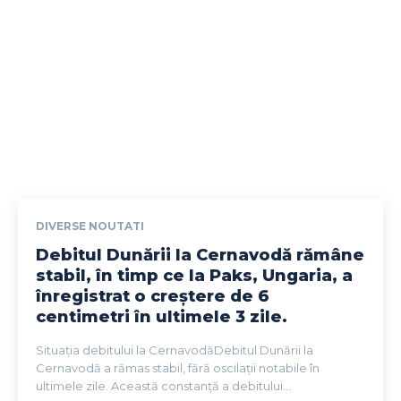
DIVERSE NOUTATI
Debitul Dunării la Cernavodă rămâne
stabil, în timp ce la Paks, Ungaria, a
înregistrat o creștere de 6
centimetri în ultimele 3 zile.
Situația debitului la CernavodăDebitul Dunării la
Cernavodă a rămas stabil, fără oscilații notabile în
ultimele zile. Această constanță a debitului...