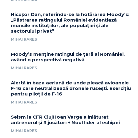
Nicușor Dan, referindu-se la hotărârea Moody’s:
„Păstrarea ratingului României evidențiază
muncile instituțiilor, ale populației și ale
sectorului privat”
MIHAI RARES
Moody’s menține ratingul de țară al României,
având o perspectivă negativă
MIHAI RARES
Alertă în baza aeriană de unde pleacă avioanele
F-16 care neutralizează dronele rusești. Exercițiu
pentru piloții de F-16
MIHAI RARES
Seism la CFR Cluj! Ioan Varga a înlăturat
antrenorul și 3 jucători + Noul lider al echipei
MIHAI RARES