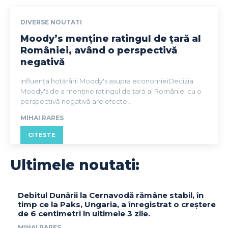
DIVERSE NOUTATI
Moody’s menține ratingul de țară al
României, având o perspectivă
negativă
Influența hotărârii Moody's asupra economieiDecizia
Moody's de a menține ratingul de țară al României cu o
perspectivă negativă are efecte...
MIHAI RARES
CITESTE
Ultimele noutati:
Debitul Dunării la Cernavodă rămâne stabil, în
timp ce la Paks, Ungaria, a înregistrat o creștere
de 6 centimetri în ultimele 3 zile.
MIHAI RARES