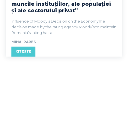
muncile instituțiilor, ale populației
și ale sectorului privat”
Influence of Moody's Decision on the EconomyThe
decision made by the rating agency Moody’s to maintain
Romania's rating has a...
MIHAI RARES
CITESTE