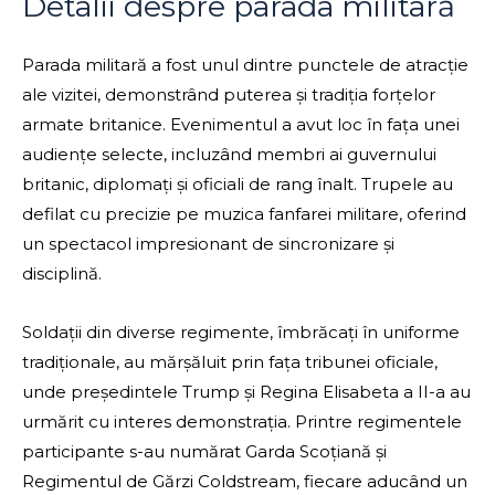
Detalii despre parada militară
Parada militară a fost unul dintre punctele de atracție
ale vizitei, demonstrând puterea și tradiția forțelor
armate britanice. Evenimentul a avut loc în fața unei
audiențe selecte, incluzând membri ai guvernului
britanic, diplomați și oficiali de rang înalt. Trupele au
defilat cu precizie pe muzica fanfarei militare, oferind
un spectacol impresionant de sincronizare și
disciplină.
Soldații din diverse regimente, îmbrăcați în uniforme
tradiționale, au mărșăluit prin fața tribunei oficiale,
unde președintele Trump și Regina Elisabeta a II-a au
urmărit cu interes demonstrația. Printre regimentele
participante s-au numărat Garda Scoțiană și
Regimentul de Gărzi Coldstream, fiecare aducând un