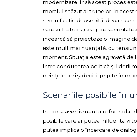
modernizare, însă acest proces este
moralul scăzut al trupelor. În acest
semnificație deosebită, deoarece ref
care ar trebui să asigure securitatea 
încearcă să proiecteze o imagine de 
este mult mai nuanțată, cu tensiuni
moment. Situația este agravată de 
între conducerea politică și liderii 
neînțelegeri și decizii pripite în mo
Scenariile posibile în
În urma avertismentului formulat de
posibile care ar putea influența viito
putea implica o încercare de dialog