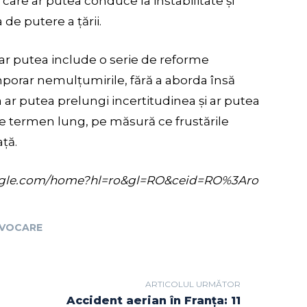
 care ar putea conduce la instabilitate și
de putere a țării.
ar putea include o serie de reforme
porar nemulțumirile, fără a aborda însă
r putea prelungi incertitudinea și ar putea
pe termen lung, pe măsură ce frustările
ță.
s.google.com/home?hl=ro&gl=RO&ceid=RO%3Aro
VOCARE
ARTICOLUL URMĂTOR
Accident aerian în Franța: 11