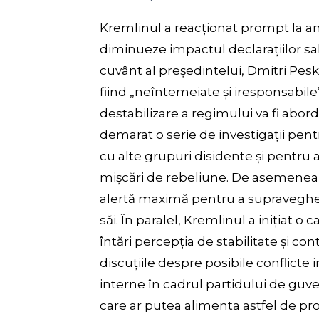
Kremlinul a reacționat prompt la am
diminueze impactul declarațiilor sale
cuvânt al președintelui, Dmitri Pesko
fiind „neîntemeiate și iresponsabile”
destabilizare a regimului va fi abord
demarat o serie de investigații pentr
cu alte grupuri disidente și pentru
mișcări de rebeliune. De asemenea, s
alertă maximă pentru a supraveghea a
săi. În paralel, Kremlinul a inițiat
întări percepția de stabilitate și c
discuțiile despre posibile conflicte i
interne în cadrul partidului de g
care ar putea alimenta astfel de pro