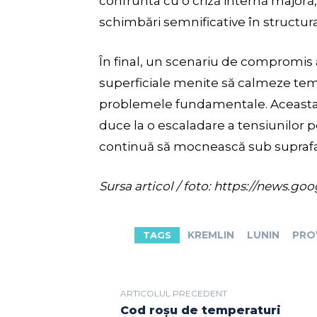
confrunta cu o criză internă majoră,
schimbări semnificative în structura 
În final, un scenariu de compromis 
superficiale menite să calmeze tem
problemele fundamentale. Aceasta a
duce la o escaladare a tensiunilor 
continuă să mocnească sub suprafa
Sursa articol / foto: https://new
KREMLIN
LUNIN
PRO
TAGS
ARTICOLUL PRECEDENT
Cod roșu de temperaturi