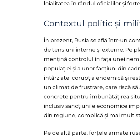
loialitatea în rândul oficialilor și for
Contextul politic și mili
În prezent, Rusia se află într-un cont
de tensiuni interne și externe. Pe p
mențină controlul în fața unei nem
populației și a unor facțiuni din c
întârziate, corupția endemică și restr
un climat de frustrare, care riscă s
concrete pentru îmbunătățirea situaț
inclusiv sancțiunile economice impu
din regiune, complică și mai mult sta
Pe de altă parte, forțele armate ru