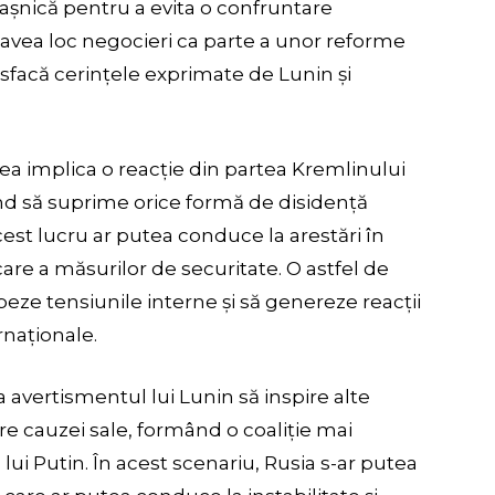
așnică pentru a evita o confruntare
 avea loc negocieri ca parte a unor reforme
isfacă cerințele exprimate de Lunin și
ea implica o reacție din partea Kremlinului
nd să suprime orice formă de disidență
cest lucru ar putea conduce la arestări în
care a măsurilor de securitate. O astfel de
beze tensiunile interne și să genereze reacții
rnaționale.
 avertismentul lui Lunin să inspire alte
ture cauzei sale, formând o coaliție mai
lui Putin. În acest scenariu, Rusia s-ar putea