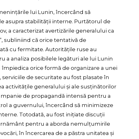
enințările lui Lunin, încercând să
 asupra stabilității interne. Purtătorul de
v, a caracterizat avertizările generalului ca
, subliniind că orice tentativă de
ată cu fermitate. Autoritățile ruse au
u a analiza posibilele legături ale lui Lunin
 a împiedica orice formă de organizare a unei
erviciile de securitate au fost plasate în
ctivitățile generalului și ale susținătorilor
 o campanie de propagandă intensă pentru a
ontrol a guvernului, încercând să minimizeze
nterne. Totodată, au fost inițiate discuții
uvernământ pentru a aborda nemulțumirile
vocări, în încercarea de a păstra unitatea și