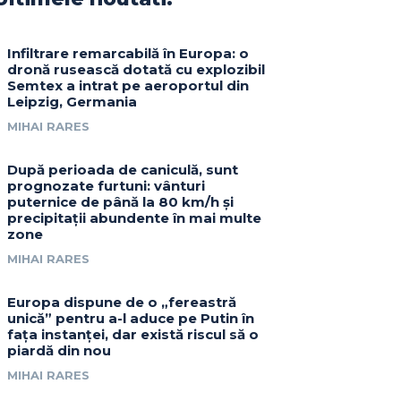
Infiltrare remarcabilă în Europa: o
dronă rusească dotată cu explozibil
Semtex a intrat pe aeroportul din
Leipzig, Germania
MIHAI RARES
După perioada de caniculă, sunt
prognozate furtuni: vânturi
puternice de până la 80 km/h și
precipitații abundente în mai multe
zone
MIHAI RARES
Europa dispune de o „fereastră
unică” pentru a-l aduce pe Putin în
fața instanței, dar există riscul să o
piardă din nou
MIHAI RARES