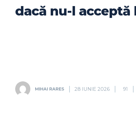
dacă nu-l acceptă 
28 IUNIE 2026
91
MIHAI RARES