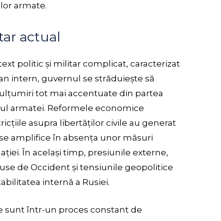
țelor armate.
tar actual
ext politic și militar complicat, caracterizat
lan intern, guvernul se străduiește să
ulțumiri tot mai accentuate din partea
adrul armatei. Reformele economice
icțiile asupra libertăților civile au generat
ă se amplifice în absența unor măsuri
iei. În același timp, presiunile externe,
se de Occident și tensiunile geopolitice
bilitatea internă a Rusiei.
se sunt într-un proces constant de