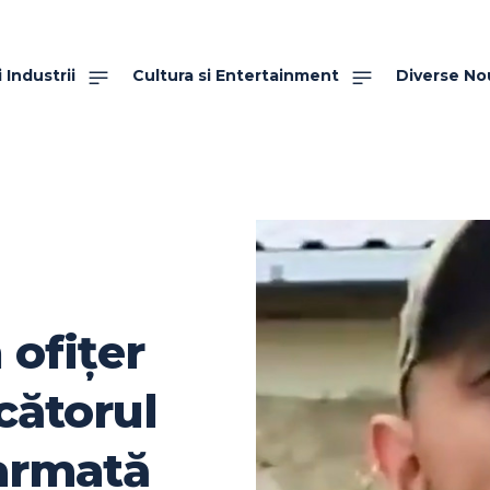
 Industrii
Cultura si Entertainment
Diverse No
 ofițer
cătorul
 armată