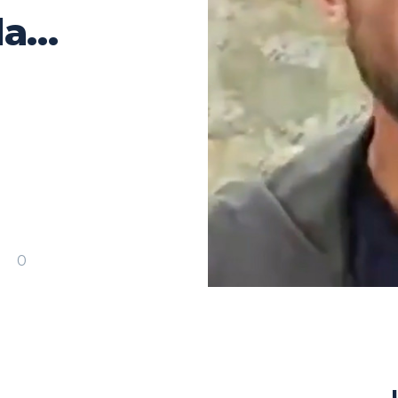
la…
0