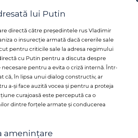
resată lui Putin
are directă către președintele rus Vladimir
aniza o insurecție armată dacă cererile sale
cut pentru criticile sale la adresa regimului
e directă cu Putin pentru a discuta despre
e necesare pentru a evita o criză internă. Într-
t că, în lipsa unui dialog constructiv, ar
u a-și face auzită vocea și pentru a proteja
cțiune curajoasă este percepută ca o
nilor dintre forțele armate și conducerea
la amenințare