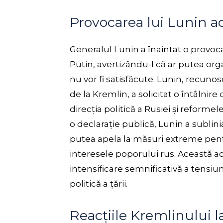
Provocarea lui Lunin ad
Generalul Lunin a înaintat o provoc
Putin, avertizându-l că ar putea org
nu vor fi satisfăcute. Lunin, recunos
de la Kremlin, a solicitat o întâlnir
direcția politică a Rusiei și reformel
o declarație publică, Lunin a sublinia
putea apela la măsuri extreme pentr
interesele poporului rus. Această a
intensificare semnificativă a tensiu
politică a țării.
Reacțiile Kremlinului 