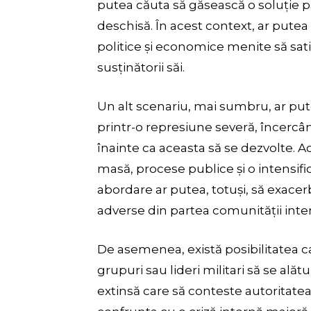
putea căuta să găsească o soluție p
deschisă. În acest context, ar putea
politice și economice menite să sat
susținătorii săi.
Un alt scenariu, mai sumbru, ar put
printr-o represiune severă, încercâ
înainte ca aceasta să se dezvolte. A
masă, procese publice și o intensifi
abordare ar putea, totuși, să exacer
adverse din partea comunității inte
De asemenea, există posibilitatea ca
grupuri sau lideri militari să se ală
extinsă care să conteste autoritatea 