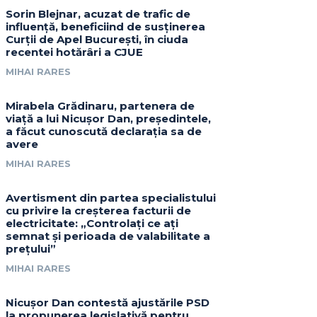
Sorin Blejnar, acuzat de trafic de
influență, beneficiind de susținerea
Curții de Apel București, în ciuda
recentei hotărâri a CJUE
MIHAI RARES
Mirabela Grădinaru, partenera de
viață a lui Nicușor Dan, președintele,
a făcut cunoscută declarația sa de
avere
MIHAI RARES
Avertisment din partea specialistului
cu privire la creșterea facturii de
electricitate: „Controlați ce ați
semnat și perioada de valabilitate a
prețului”
MIHAI RARES
Nicușor Dan contestă ajustările PSD
la propunerea legislativă pentru