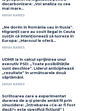
decarbonizare: „Voi analiza cu cea
mai mare…
MIHAI RARES
„Ne dorim în România sau în Rusia”.
Migranții care au sosit ilegal în Ceuta
susțin că intenționează să lucreze în
Europa: „Marocul le oferă...
MIHAI RARES
UDMR ia în calcul sprijinirea unui
executiv PSD: „Toate posibilitățile
sunt deschise”. Liderul anticiphează
„rezultate” în următoarele două
săptămâni.
MIHAI RARES
Scriitoarea care a experimentat
durerea de a-și pierde ambii fii prin
sinucidere: „Întrebarea «Ce-ar fi fost
dacă?» este specifică ficțiunii” |