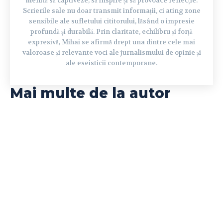
menită să captiveze, să inspire și să provoace reflecție.
Scrierile sale nu doar transmit informații, ci ating zone
sensibile ale sufletului cititorului, lăsând o impresie
profundă și durabilă. Prin claritate, echilibru și forță
expresivă, Mihai se afirmă drept una dintre cele mai
valoroase și relevante voci ale jurnalismului de opinie și
ale eseisticii contemporane.
Mai multe de la autor