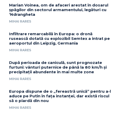
Marian Voinea, om de afaceri arestat în dosarul
șpăgilor din sectorul armamentului, legături cu
‘Ndrangheta
MIHAI RARES
Infiltrare remarcabilă în Europa: o dronă
rusească dotată cu explozibil Semtex a intrat pe
aeroportul din Leipzig, Germania
MIHAI RARES
După perioada de caniculă, sunt prognozate
furtuni: vânturi puternice de până la 80 km/h și
precipitații abundente în mai multe zone
MIHAI RARES
Europa dispune de o „fereastră unică” pentru a-l
aduce pe Putin în fața instanței, dar există riscul
să o piardă din nou
MIHAI RARES