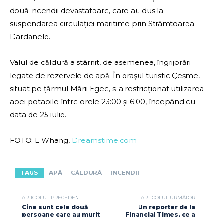
două incendii devastatoare, care au dus la
suspendarea circulației maritime prin Strâmtoarea
Dardanele.
Valul de căldură a stârnit, de asemenea, îngrijorări
legate de rezervele de apă. În orașul turistic Çeșme,
situat pe țărmul Mării Egee, s-a restricționat utilizarea
apei potabile între orele 23:00 și 6:00, începând cu
data de 25 iulie.
FOTO: L Whang,
Dreamstime.com
TAGS
APĂ
CĂLDURĂ
INCENDII
ARTICOLUL PRECEDENT
ARTICOLUL URMĂTOR
Cine sunt cele două
Un reporter de la
persoane care au murit
Financial Times, ce a