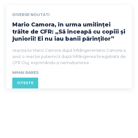
DIVERSE NOUTATI
Mario Camora, în urma umilinței
trăite de CFR: „Să înceapă cu copiii și
juniorii! Ei nu iau banii părinților”
reacția lui Mario Camora după înfrângereMario Camora a
avut o reacție puternică după înfrângerea înregistrată de
CFR Cluj, exprimându-și nemulțumirea...
MIHAI RARES
CITESTE