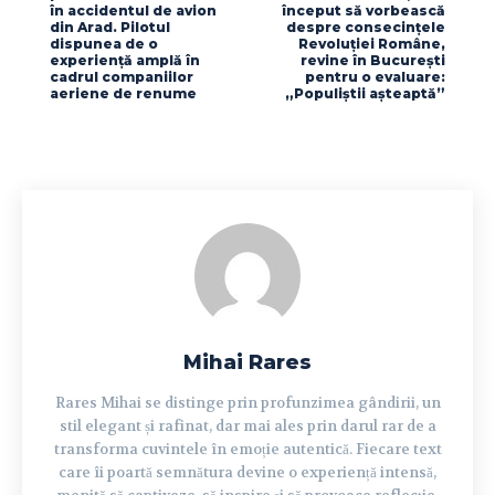
în accidentul de avion
început să vorbească
din Arad. Pilotul
despre consecințele
dispunea de o
Revoluției Române,
experiență amplă în
revine în București
cadrul companiilor
pentru o evaluare:
aeriene de renume
„Populiștii așteaptă”
Mihai Rares
Rares Mihai se distinge prin profunzimea gândirii, un
stil elegant și rafinat, dar mai ales prin darul rar de a
transforma cuvintele în emoție autentică. Fiecare text
care îi poartă semnătura devine o experiență intensă,