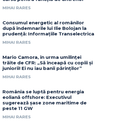
MIHAI RARES
Consumul energetic al românilor
după îndemnarile lui Ilie Bolojan la
prudență: Informațiile Transelectrica
MIHAI RARES
Mario Camora, în urma umilinței
trăite de CFR: „Să înceapă cu copiii și
juniorii! Ei nu iau banii părinților”
MIHAI RARES
România se luptă pentru energia
eoliană offshore: Executivul
sugerează șase zone maritime de
peste 11 GW
MIHAI RARES