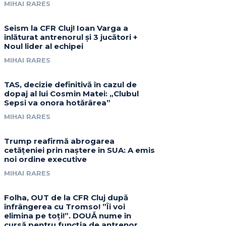
MIHAI RARES
Seism la CFR Cluj! Ioan Varga a
înlăturat antrenorul și 3 jucători +
Noul lider al echipei
MIHAI RARES
TAS, decizie definitivă în cazul de
dopaj al lui Cosmin Matei: „Clubul
Sepsi va onora hotărârea”
MIHAI RARES
Trump reafirmă abrogarea
cetățeniei prin naștere în SUA: A emis
noi ordine executive
MIHAI RARES
Folha, OUT de la CFR Cluj după
înfrângerea cu Tromso! ”Îi voi
elimina pe toți!”. DOUĂ nume în
cursă pentru funcția de antrenor