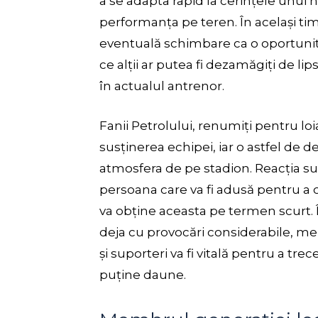
a se adapta rapid la cerințele unui 
performanța pe teren. În același tim
eventuală schimbare ca o oportunita
ce alții ar putea fi dezamăgiți de li
în actualul antrenor.
Fanii Petrolului, renumiți pentru loi
susținerea echipei, iar o astfel de 
atmosfera de pe stadion. Reacția s
persoana care va fi adusă pentru a 
va obține aceasta pe termen scurt. 
deja cu provocări considerabile, menț
și suporteri va fi vitală pentru a tre
puține daune.