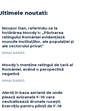
Ultimele noutati:
Nicușor Dan, referindu-se la
hotărârea Moody’s: „Păstrarea
ratingului României evidențiază
muncile instituțiilor, ale populației și
ale sectorului privat”
MIHAI RARES
Moody’s menține ratingul de țară al
României, având o perspectivă
negativă
MIHAI RARES
Alertă în baza aeriană de unde
pleacă avioanele F-16 care
neutralizează dronele rusești.
Exercițiu pentru piloții de F-16