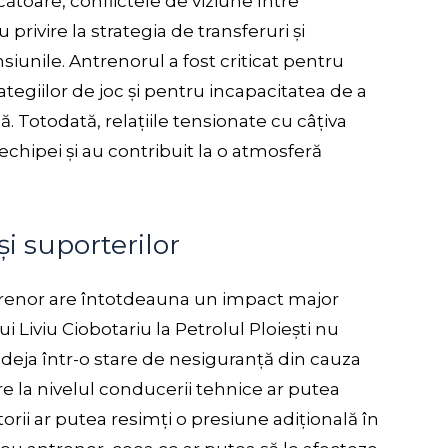
cătoare, conflictele de viziune între
privire la strategia de transferuri și
siunile. Antrenorul a fost criticat pentru
rategiilor de joc și pentru incapacitatea de a
. Totodată, relațiile tensionate cu câțiva
echipei și au contribuit la o atmosferă
și suporterilor
renor are întotdeauna un impact major
 lui Liviu Ciobotariu la Petrolul Ploiești nu
a deja într-o stare de nesiguranță din cauza
re la nivelul conducerii tehnice ar putea
torii ar putea resimți o presiune adițională în