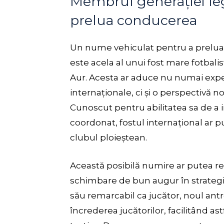
Membrul generației le
prelua conducerea
Un nume vehiculat pentru a prelua 
este acela al unui fost mare fotbal
Aur. Acesta ar aduce nu numai exp
internaționale, ci și o perspectivă no
Cunoscut pentru abilitatea sa de a i
coordonat, fostul internațional ar p
clubul ploieștean.
Această posibilă numire ar putea re
schimbare de bun augur în strategia
său remarcabil ca jucător, noul antr
încrederea jucătorilor, facilitând as