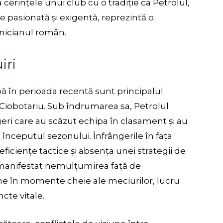
cerințele unui club cu o tradiție ca Petrolul,
 pasionată și exigentă, reprezintă o
nicianul român.
iri
ă în perioada recentă sunt principalul
viu Ciobotariu. Sub îndrumarea sa, Petrolul
ngeri care au scăzut echipa în clasament și au
a începutul sezonului. Înfrângerile în fața
deficiențe tactice și absența unei strategii de
a manifestat nemulțumirea față de
ne în momente cheie ale meciurilor, lucru
cte vitale.