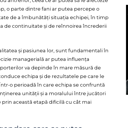
nou antrenor, ceea ce ar putea să le afecteze
p, o parte dintre fani ar putea percepe o
te de a îmbunătăți situația echipei, în timp
psa de continuitate și de reînnoirea încrederii
alitatea și pasiunea lor, sunt fundamentali în
decizie managerială ar putea influența
uporterilor va depinde în mare măsură de
conduce echipa și de rezultatele pe care le
Într-o perioadă în care echipa se confruntă
inerea unității și a moralului între jucători
ce prin această etapă dificilă cu cât mai