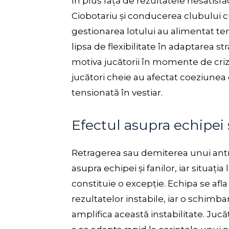
În plus față de rezultatele nesatisfă
Ciobotariu și conducerea clubului cu 
gestionarea lotului au alimentat ten
lipsa de flexibilitate în adaptarea st
motiva jucătorii în momente de criză
jucători cheie au afectat coeziunea 
tensionată în vestiar.
Efectul asupra echipei 
Retragerea sau demiterea unui ant
asupra echipei și fanilor, iar situația
constituie o excepție. Echipa se afl
rezultatelor instabile, iar o schimba
amplifica această instabilitate. Jucă