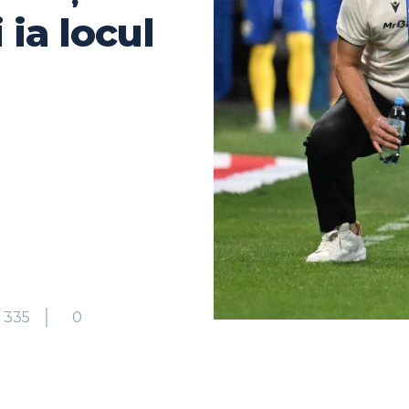
 ia locul
335
0