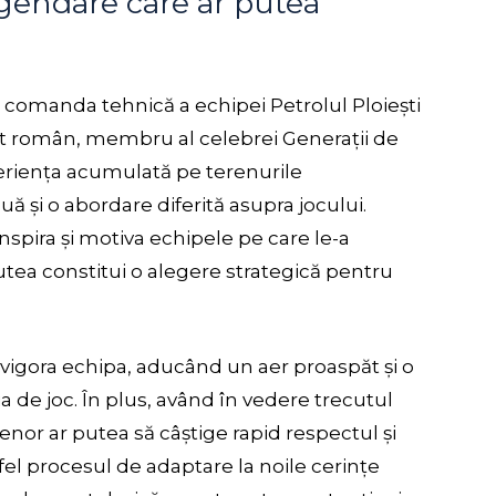
gendare care ar putea
comanda tehnică a echipei Petrolul Ploiești
ist român, membru al celebrei Generații de
eriența acumulată pe terenurile
uă și o abordare diferită asupra jocului.
nspira și motiva echipele pe care le-a
utea constitui o alegere strategică pentru
vigora echipa, aducând un aer proaspăt și o
 de joc. În plus, având în vedere trecutul
enor ar putea să câștige rapid respectul și
tfel procesul de adaptare la noile cerințe