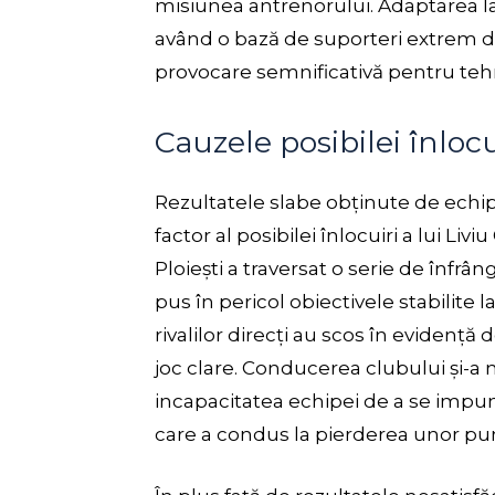
misiunea antrenorului. Adaptarea la 
având o bază de suporteri extrem de
provocare semnificativă pentru teh
Cauzele posibilei înlocu
Rezultatele slabe obținute de echip
factor al posibilei înlocuiri a lui Li
Ploiești a traversat o serie de înfrâ
pus în pericol obiectivele stabilite l
rivalilor direcți au scos în evidență 
joc clare. Conducerea clubului și-
incapacitatea echipei de a se impu
care a condus la pierderea unor pun