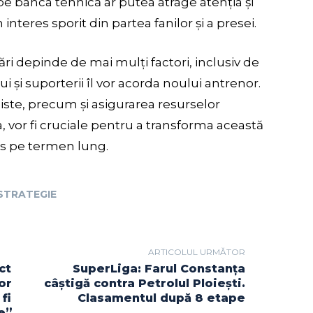
e banca tehnică ar putea atrage atenția și
interes sporit din partea fanilor și a presei.
ări depinde de mai mulți factori, inclusiv de
 și suporterii îl vor acorda noului antrenor.
aliste, precum și asigurarea resurselor
, vor fi cruciale pentru a transforma această
es pe termen lung.
STRATEGIE
ARTICOLUL URMĂTOR
ct
SuperLiga: Farul Constanța
lor
câștigă contra Petrolul Ploiești.
fi
Clasamentul după 8 etape
e”