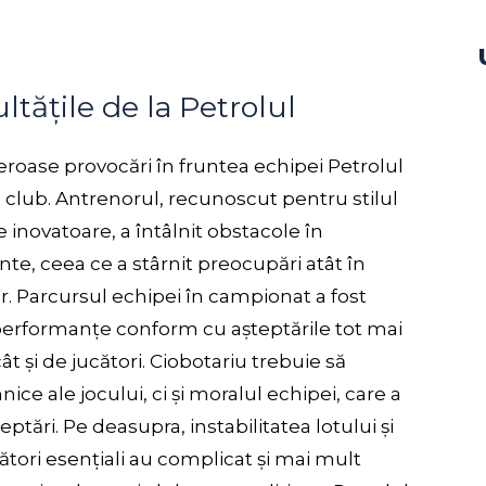
ultățile de la Petrolul
eroase provocări în fruntea echipei Petrolul
ru club. Antrenorul, recunoscut pentru stilul
ce inovatoare, a întâlnit obstacole în
e, ceea ce a stârnit preocupări atât în
lor. Parcursul echipei în campionat a fost
a performanțe conform cu așteptările tot mai
ât și de jucători. Ciobotariu trebuie să
ce ale jocului, ci și moralul echipei, care a
ptări. Pe deasupra, instabilitatea lotului și
ători esențiali au complicat și mai mult