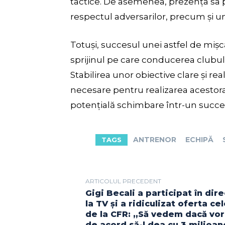
tactice. De asemenea, prezența sa p
respectul adversarilor, precum și un 
Totuși, succesul unei astfel de mișc
sprijinul pe care conducerea clubului
Stabilirea unor obiective clare și re
necesare pentru realizarea acestora
potențială schimbare într-un succ
ANTRENOR
ECHIPĂ
TAGS
ARTICOLUL PRECEDENT
Gigi Becali a participat în dire
la TV și a ridiculizat oferta ce
de la CFR: „Să vedem dacă vor 
de acord să-l dea cu 3 milioan