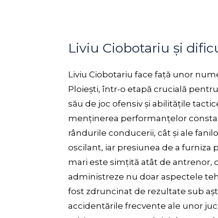
Liviu Ciobotariu și dific
Liviu Ciobotariu face față unor num
Ploiești, într-o etapă crucială pent
său de joc ofensiv și abilitățile tacti
menținerea performanțelor constant
rândurile conducerii, cât și ale fani
oscilant, iar presiunea de a furniz
mari este simțită atât de antrenor, c
administreze nu doar aspectele tehni
fost zdruncinat de rezultate sub aște
accidentările frecvente ale unor juc