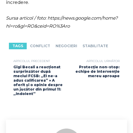
încredere.
Sursa articol / foto: https://news.google.com/home?
hl=ro&gl=RO&ceid=RO%3Aro
TAGS
CONFLICT
NEGOCIERI
STABILITATE
ARTICOLUL PRECEDENT
ARTICOLUL URMĂTOR
Gigi Becali a reacționat
Protecție non-stop:
surprinzător după
echipe de intervenție
meciul FCSB: „El ne-a
mereu aproape
adus calificarea” » A
oferit și o opinie despre
un jucător din primul 11:
„Indolent”