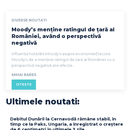
DIVERSE NOUTATI
Moody’s menține ratingul de țară al
României, având o perspectivă
negativă
Influența hotărârii Moody's asupra economieiDecizia
Moody's de a menține ratingul de țară al României cu o
perspectivă negativă are efecte...
MIHAI RARES
CITESTE
Ultimele noutati:
Debitul Dunării la Cernavodă rămâne stabil, în
timp ce la Paks, Ungaria, a înregistrat o creștere
de 6 centimetri în ultimele 3 zile.