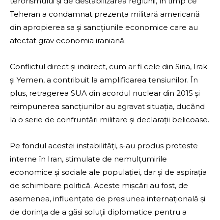
terorismului și de destabilizarea regiunii, în timp ce
Teheran a condamnat prezența militară americană
din apropierea sa și sancțiunile economice care au
afectat grav economia iraniană.
Conflictul direct și indirect, cum ar fi cele din Siria, Irak
și Yemen, a contribuit la amplificarea tensiunilor. În
plus, retragerea SUA din acordul nuclear din 2015 și
reimpunerea sancțiunilor au agravat situația, ducând
la o serie de confruntări militare și declarații belicoase.
Pe fondul acestei instabilități, s-au produs proteste
interne în Iran, stimulate de nemulțumirile
economice și sociale ale populației, dar și de aspirația
de schimbare politică. Aceste mișcări au fost, de
asemenea, influențate de presiunea internațională și
de dorința de a găsi soluții diplomatice pentru a