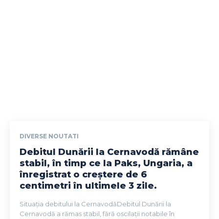
DIVERSE NOUTATI
Debitul Dunării la Cernavodă rămâne
stabil, în timp ce la Paks, Ungaria, a
înregistrat o creștere de 6
centimetri în ultimele 3 zile.
Situația debitului la CernavodăDebitul Dunării la
Cernavodă a rămas stabil, fără oscilații notabile în