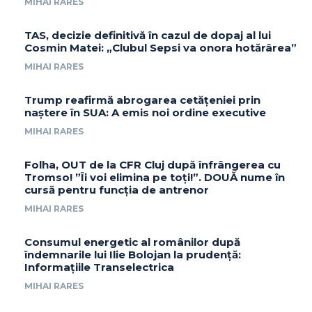
MIHAI RARES
TAS, decizie definitivă în cazul de dopaj al lui
Cosmin Matei: „Clubul Sepsi va onora hotărârea”
MIHAI RARES
Trump reafirmă abrogarea cetățeniei prin
naștere în SUA: A emis noi ordine executive
MIHAI RARES
Folha, OUT de la CFR Cluj după înfrângerea cu
Tromso! ”Îi voi elimina pe toți!”. DOUĂ nume în
cursă pentru funcția de antrenor
MIHAI RARES
Consumul energetic al românilor după
îndemnarile lui Ilie Bolojan la prudență:
Informațiile Transelectrica
MIHAI RARES