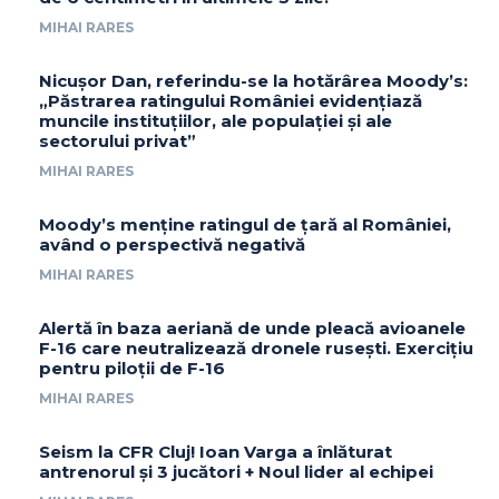
MIHAI RARES
Nicușor Dan, referindu-se la hotărârea Moody’s:
„Păstrarea ratingului României evidențiază
muncile instituțiilor, ale populației și ale
sectorului privat”
MIHAI RARES
Moody’s menține ratingul de țară al României,
având o perspectivă negativă
MIHAI RARES
Alertă în baza aeriană de unde pleacă avioanele
F-16 care neutralizează dronele rusești. Exercițiu
pentru piloții de F-16
MIHAI RARES
Seism la CFR Cluj! Ioan Varga a înlăturat
antrenorul și 3 jucători + Noul lider al echipei