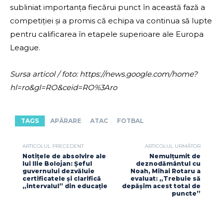
subliniat importanța fiecărui punct în această fază a
competiției și a promis că echipa va continua să lupte
pentru calificarea în etapele superioare ale Europa
League.
Sursa articol / foto: https://news.google.com/home?
hl=ro&gl=RO&ceid=RO%3Aro
TAGS
APĂRARE
ATAC
FOTBAL
ARTICOLUL PRECEDENT
ARTICOLUL URMĂTOR
Notițele de absolvire ale
Nemulțumit de
lui Ilie Bolojan: Șeful
deznodământul cu
guvernului dezvăluie
Noah, Mihai Rotaru a
certificatele și clarifică
evaluat: „Trebuie să
„intervalul” din educație
depășim acest total de
puncte”