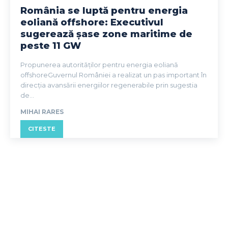
România se luptă pentru energia
eoliană offshore: Executivul
sugerează șase zone maritime de
peste 11 GW
Propunerea autorităților pentru energia eoliană
offshoreGuvernul României a realizat un pas important în
direcția avansării energiilor regenerabile prin sugestia
de...
MIHAI RARES
CITESTE