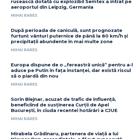
rusească dotată cu explozibil Semtex a intrat pe
aeroportul din Leipzig, Germania
MIHAI RARES
După perioada de caniculă, sunt prognozate
furtuni: vânturi puternice de până la 80 km/h și
precipitații abundente în mai multe zone
MIHAI RARES
Europa dispune de o „fereastră unică” pentru a-l
aduce pe Putin în fața instanței, dar există riscul
să o piardă din nou
MIHAI RARES
Sorin Blejnar, acuzat de trafic de influență,
beneficiind de susținerea Curții de Apel
București, în ciuda recentei hotărâri a CJUE
MIHAI RARES
Mirabela Grădinaru, partenera de viață a lui