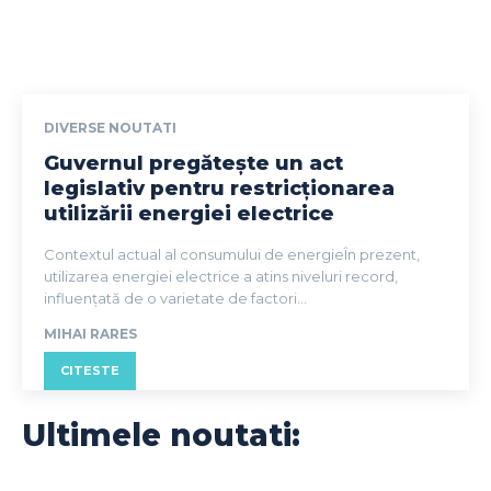
DIVERSE NOUTATI
Guvernul pregătește un act
legislativ pentru restricționarea
utilizării energiei electrice
Contextul actual al consumului de energieÎn prezent,
utilizarea energiei electrice a atins niveluri record,
influențată de o varietate de factori...
MIHAI RARES
CITESTE
Ultimele noutati: