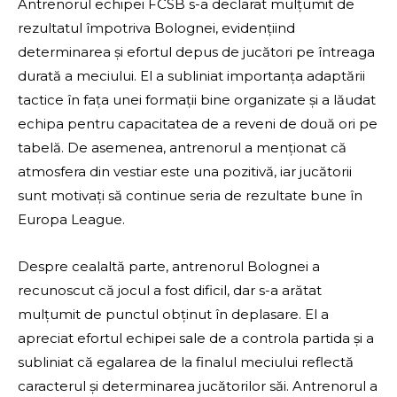
Antrenorul echipei FCSB s-a declarat mulțumit de
rezultatul împotriva Bolognei, evidențiind
determinarea și efortul depus de jucători pe întreaga
durată a meciului. El a subliniat importanța adaptării
tactice în fața unei formații bine organizate și a lăudat
echipa pentru capacitatea de a reveni de două ori pe
tabelă. De asemenea, antrenorul a menționat că
atmosfera din vestiar este una pozitivă, iar jucătorii
sunt motivați să continue seria de rezultate bune în
Europa League.
Despre cealaltă parte, antrenorul Bolognei a
recunoscut că jocul a fost dificil, dar s-a arătat
mulțumit de punctul obținut în deplasare. El a
apreciat efortul echipei sale de a controla partida și a
subliniat că egalarea de la finalul meciului reflectă
caracterul și determinarea jucătorilor săi. Antrenorul a