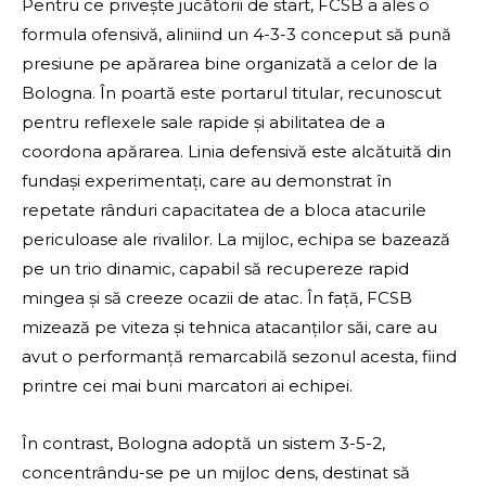
Pentru ce privește jucătorii de start, FCSB a ales o
formula ofensivă, aliniind un 4-3-3 conceput să pună
presiune pe apărarea bine organizată a celor de la
Bologna. În poartă este portarul titular, recunoscut
pentru reflexele sale rapide și abilitatea de a
coordona apărarea. Linia defensivă este alcătuită din
fundași experimentați, care au demonstrat în
repetate rânduri capacitatea de a bloca atacurile
periculoase ale rivalilor. La mijloc, echipa se bazează
pe un trio dinamic, capabil să recupereze rapid
mingea și să creeze ocazii de atac. În față, FCSB
mizează pe viteza și tehnica atacanților săi, care au
avut o performanță remarcabilă sezonul acesta, fiind
printre cei mai buni marcatori ai echipei.
În contrast, Bologna adoptă un sistem 3-5-2,
concentrându-se pe un mijloc dens, destinat să